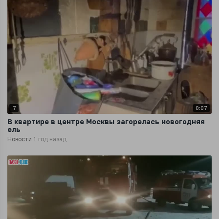
7
0:07
В квартире в центре Москвы загорелась новогодняя
ель
Новости
1 год назад