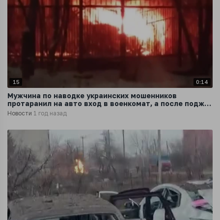
15
0:14
Мужчина по наводке украинских мошенников
протаранил на авто вход в военкомат, а после поджёг
машину
Новости
1 год назад