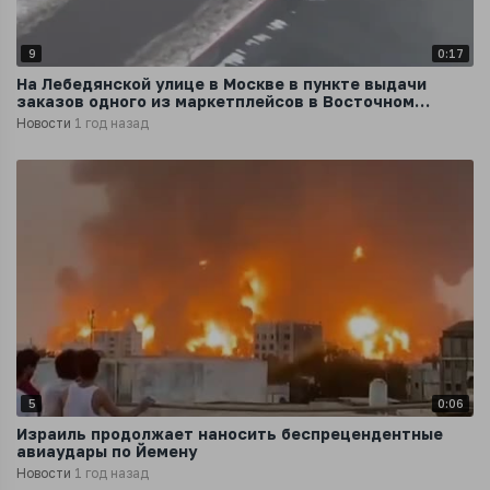
9
0:17
На Лебедянской улице в Москве в пункте выдачи
заказов одного из маркетплейсов в Восточном
Бирюлево пожар
Новости
1 год назад
5
0:06
Израиль продолжает наносить беспрецендентные
авиаудары по Йемену
Новости
1 год назад