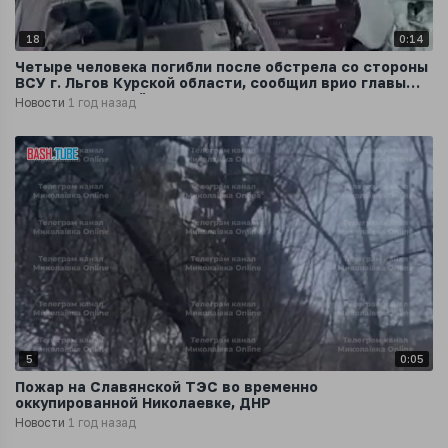
18
0:14
Четыре человека погибли после обстрела со стороны
ВСУ г. Льгов Курской области, сообщил врио главы
региона Хинштейн
Новости
1 год назад
5
0:05
Пожар на Славянской ТЭС во временно
оккупированной Николаевке, ДНР
Новости
1 год назад