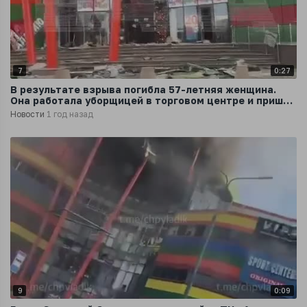
7
0:27
В результате взрыва погибла 57-летняя женщина.
Она работала уборщицей в торговом центре и пришла
пораньше перед открытием
Новости
1 год назад
9
0:09