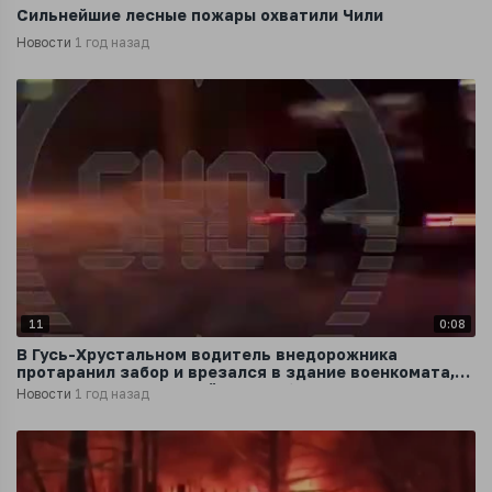
Сильнейшие лесные пожары охватили Чили
Новости
1 год назад
11
0:08
В Гусь-Хрустальном водитель внедорожника
протаранил забор и врезался в здание военкомата,
после чего поджег свой автомобиль
Новости
1 год назад