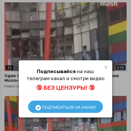
×
20
0:29
Подписывайся
на наш
Один человек погиб во время взрыва в ТЦ «Алания
телеграм канал и смотри видео
Молл» во Владикавказе
🔞 БЕЗ ЦЕНЗУРЫ! 🔞
Новости
1 год назад
ПОДПИСАТЬСЯ НА КАНАЛ