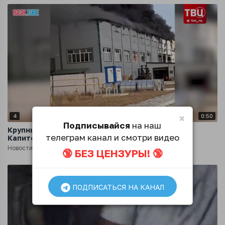
×
4
0:50
Подписывайся
на наш
Крупный пожар вспыхнул на заводе в селе
телеграм канал и смотри видео
Капитоновка в Якутии
Новости
1 год назад
🔞 БЕЗ ЦЕНЗУРЫ! 🔞
ПОДПИСАТЬСЯ НА КАНАЛ