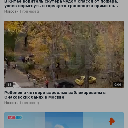
В Китае водитель скутера чудом спасся от пожара,
успев спрыгнуть с горящего транспорта прямо на
оживленную дорогу
Новости
1 год назад
13
0:06
Ребёнок и четверо взрослых заблокированы в
Очаковских банях в Москве
Новости
1 год назад