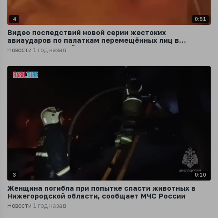
4
0:51
Видео последствий новой серии жестоких
авиаударов по палаткам перемещённых лиц в
секторе Газа этой ночью
Новости
1 год назад
3
0:10
Женщина погибла при попытке спасти животных в
Нижегородской области, сообщает МЧС России
Новости
1 год назад