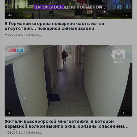
33
0:20
В Германии сгорела пожарная часть из-за
отсутствия… пожарной сигнализации
Новости
1 год назад
4
1:09
Жители красноярской многоэтажки, в которой
взрывной волной выбило окна, обязаны спасением
этой девушке
Новости
1 год назад