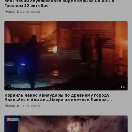
МЧС Чечни опубликовало видео взрыва на АЗС в
Грозном 12 октября
Новости
1 год назад
3
0:14
Израиль нанес авиаудары по древнему городу
Баальбек и Али аль-Нахри на востоке Ливана,
сообщает Al Jazeera
Новости
1 год назад