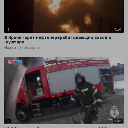
5
0:10
В Иране горит нефтеперерабатывающий завод в
Шуштаре
Новости
1 год назад
5
0:32