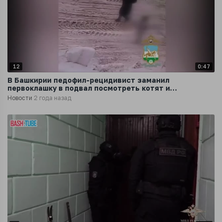
12
0:47
В Башкирии педофил-рецидивист заманил
первоклашку в подвал посмотреть котят и
изнасиловал
Новости
2 года назад