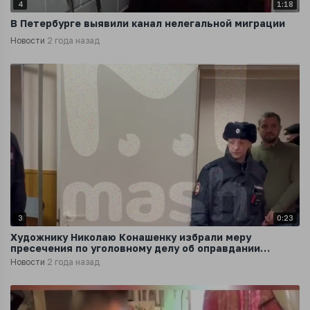
4
1:18
В Петербурге выявили канал нелегальной миграции
Новости
2 года назад
3
0:23
Художнику Николаю Конашенку избрали меру
пресечения по уголовному делу об оправдании
терроризма
Новости
2 года назад