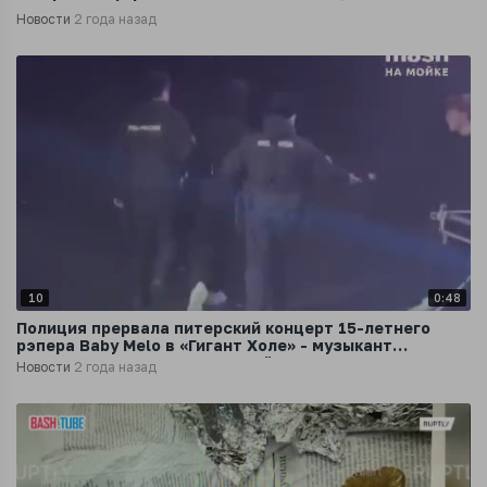
Новости
2 года назад
10
0:48
Полиция прервала питерский концерт 15-летнего
рэпера Baby Melo в «Гигант Холе» - музыкант
доставлен в территориальный отдел
Новости
2 года назад