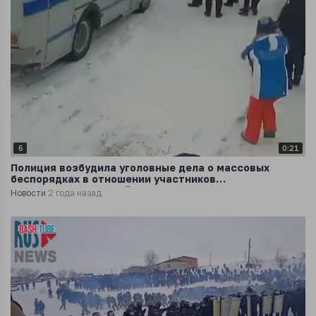
6
0:21
Полиция возбудила уголовные дела о массовых
беспорядках в отношении участников
несанкционированной акции
Новости
2 года назад