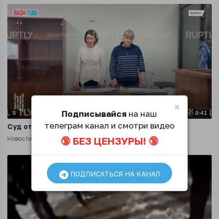
×
Подписывайся
на наш
5
0:41
телеграм канал и смотри видео
Суд отправил в СИЗО Елену Блиновскую
🔞 БЕЗ ЦЕНЗУРЫ! 🔞
Новости
2 года назад
ПОДПИСАТЬСЯ НА КАНАЛ