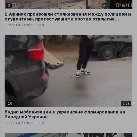
3
0:45
В Афинах произошли столкновения между полицией и
студентами, протестующими против открытия
частных университетов в стране
Новости
2 года назад
10
0:09
Будни мобилизации в украинские формирования на
Западной Украине
Новости
2 года назад