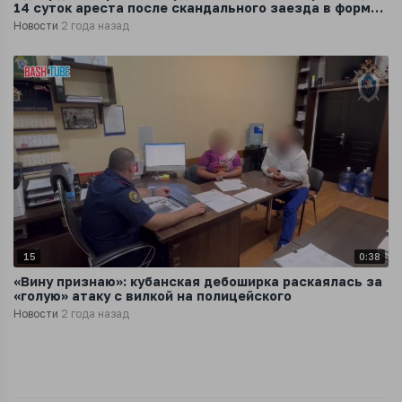
14 суток ареста после скандального заезда в форме
«патрульного самокатчика»
Новости
2 года назад
15
0:38
«Вину признаю»: кубанская дебоширка раскаялась за
«голую» атаку с вилкой на полицейского
Новости
2 года назад