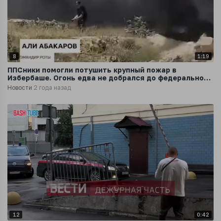
8
1:19
ППСники помогли потушить крупный пожар в
Избербаше. Огонь едва не добрался до федеральной
трассы
Новости
2 года назад
12
0:42