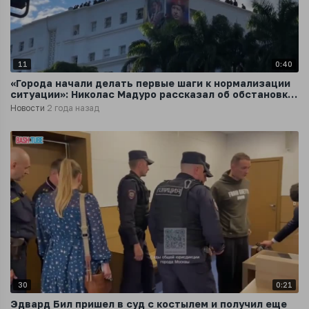
11
0:40
«Города начали делать первые шаги к нормализации
ситуации»: Николас Мадуро рассказал об обстановке
в Венесуэле
Новости
2 года назад
30
0:21
Эдвард Бил пришел в суд с костылем и получил еще