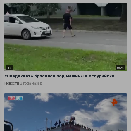
11
0:21
«Неадекват» бросался под машины в Уссурийске
Новости
2 года назад