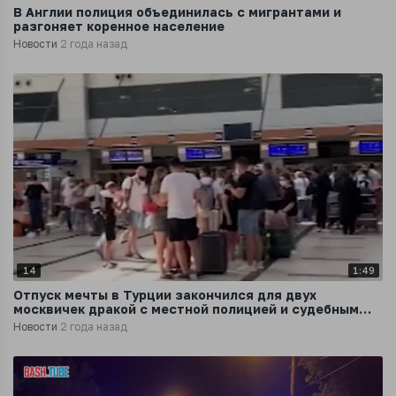
В Англии полиция объединилась с мигрантами и
разгоняет коренное население
Новости
2 года назад
14
1:49
Отпуск мечты в Турции закончился для двух
москвичек дракой с местной полицией и судебным
разбирательством
Новости
2 года назад