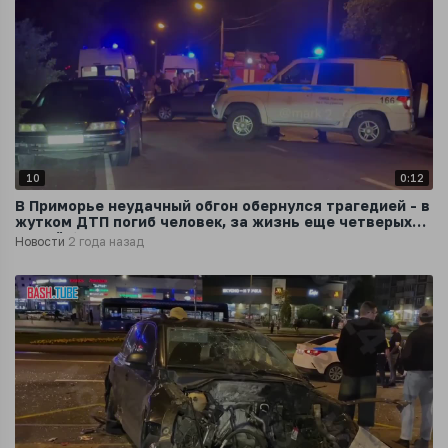
10
0:12
В Приморье неудачный обгон обернулся трагедией - в
жутком ДТП погиб человек, за жизнь еще четверых
людей борются врачи
Новости
2 года назад