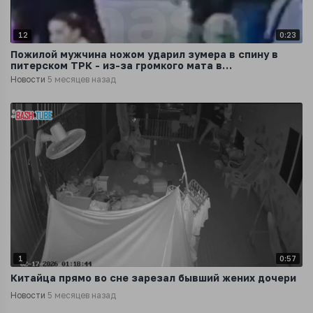
12
0:23
Пожилой мужчина ножом ударил зумера в спину в
питерском ТРК - из-за громкого мата в
общественном месте
Новости
5 месяцев назад
1
0:57
Китайца прямо во сне зарезал бывший жених дочери
Новости
5 месяцев назад