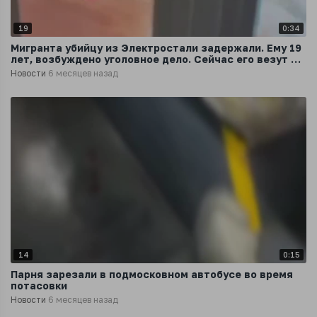
19
0:34
Мигранта убийцу из Электростали задержали. Ему 19
лет, возбуждено уголовное дело. Сейчас его везут на
допрос - СМИ
Новости
6 месяцев назад
14
0:15
Парня зарезали в подмосковном автобусе во время
потасовки
Новости
6 месяцев назад