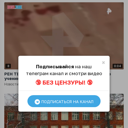
×
Подписывайся
на наш
8
0:04
телеграм канал и смотри видео
РЕН ТВ публикует кадры из пермской школы, где
ученик порезал своего одноклассника
🔞 БЕЗ ЦЕНЗУРЫ! 🔞
Новости
5 месяцев назад
ПОДПИСАТЬСЯ НА КАНАЛ