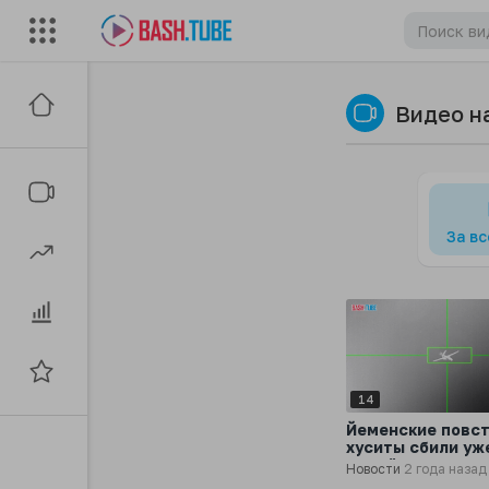
Видео н
За в
14
Йеменские повс
хуситы сбили уж
пятый БПЛА-раз
Новости
2 года назад
США MQ-9 Reape