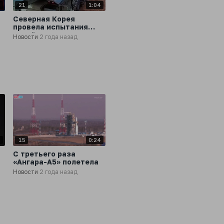
6
21
1:04
Северная Корея
провела испытания
новой ракеты,
Новости
2 года назад
способной достичь
любой точки
территории США
2
15
0:24
С третьего раза
«Ангара-А5» полетела
Новости
2 года назад
ы