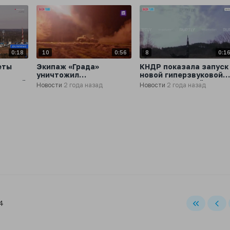
0:18
10
0:56
8
0:1
еты
Экипаж «Града»
КНДР показала запуск
уничтожил
новой гиперзвуковой
точный
обстреливавшую
ракеты большой
Новости
2 года назад
Новости
2 года назад
Белгород РСЗО Vampire
дальности
4