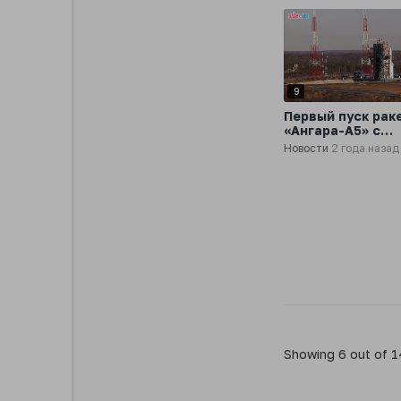
9
Первый пуск рак
«Ангара-А5» с
космодрома Вос
Новости
2 года назад
отменен
Showing 6 out of 1