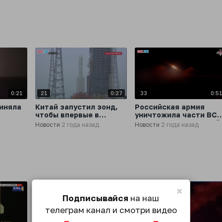
ATACMS по Крыму и
Архангельской
Севастополю
областью регионов
наблюдали такой след
0:21
21
0:27
33
0:5
иняла
Китай запустил зонд,
Российская армия
чтобы впервые в
уничтожила части ВСУ
истории доставить на
рядом с Белгородской
Новости
2 года назад
Новости
2 года назад
Землю грунт с
областью
обратной стороны Луны
×
Подписывайся
на наш
телеграм канал и смотри видео