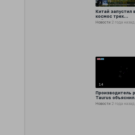
7
Китай запустил 
космос трех
тайконавтов
Новости
2 года назад
14
Производитель 
Taurus объяснил
прекращение вы
Новости
2 года назад