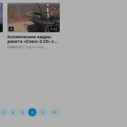
6
9
0:42
Космические кадры:
ракета «Союз-2.1б» с
новым спутником
Новости
2 года назад
«Ресурс-П» № 4
красиво стартовала с
Байконура
3
4
5
6