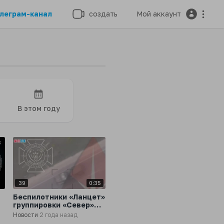
леграм-канал
создать
Мой аккаунт
В этом году
7
39
0:35
Беспилотники «Ланцет»
группировки «Север»
могут поражать
Новости
2 года назад
украинскую