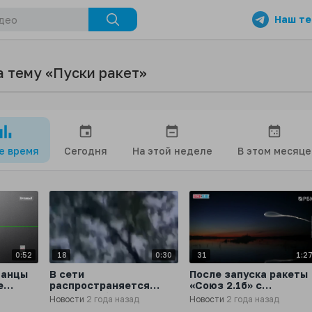
Наш те
а тему «Пуски ракет»
се время
Сегодня
На этой неделе
В этом месяце
0:52
18
0:30
31
1:2
танцы
В сети
После запуска ракеты
е
распространяется
«Союз 2.1б» с
ведчик
видео якобы запуска
космодрома Плесецк
Новости
2 года назад
Новости
2 года назад
r
американских ракет
жители соседних с