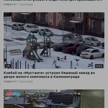
машину ДПС
Новости
1 год назад
28
0:54
Ковбой на «Мустанге» устроил бешеный заезд во
дворе жилого комплекса в Калининграде
Новости
1 год назад