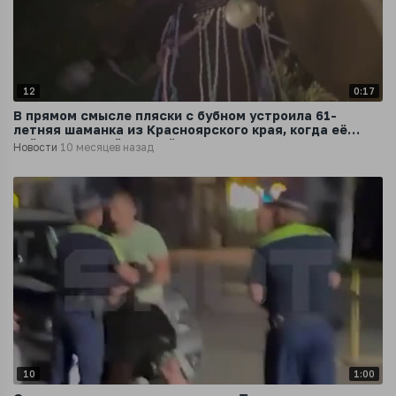
12
0:17
В прямом смысле пляски с бубном устроила 61-
летняя шаманка из Красноярского края, когда её
поймали пьяной за рулём
Новости
10 месяцев назад
10
1:00