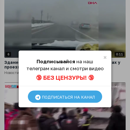
6
0:11
×
Подписывайся
на наш
Здание обрушилось в турецкой Малатье на глазах у
проезжавших мимо водителей
телеграм канал и смотри видео
Новости
3 года назад
🔞 БЕЗ ЦЕНЗУРЫ! 🔞
ПОДПИСАТЬСЯ НА КАНАЛ