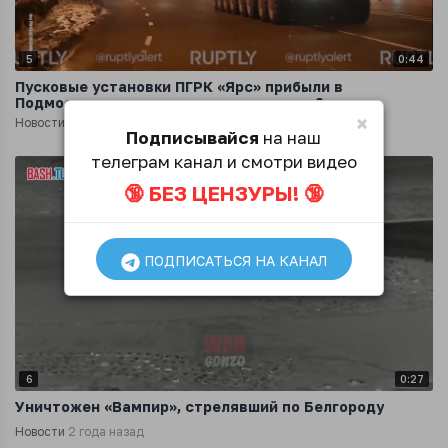
5
0:44
Пусковые установки ПГРК «Ярс» прибыли в
Подмосковье для подготовки к параду 9 мая
×
Новости
2 года назад
Подписывайся
на наш
телеграм канал и смотри видео
🔞 БЕЗ ЦЕНЗУРЫ! 🔞
ПОДПИСАТЬСЯ НА КАНАЛ
6
0:27
Уничтожен «Вампир», стрелявший по Белгороду
Новости
2 года назад