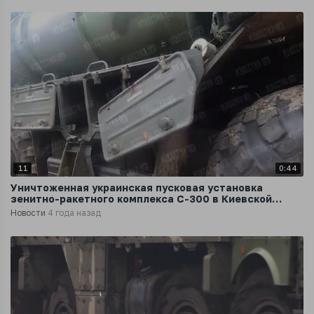
11
0:44
Уничтоженная украинская пусковая установка
зенитно-ракетного комплекса С-300 в Киевской
области
Новости
4 года назад