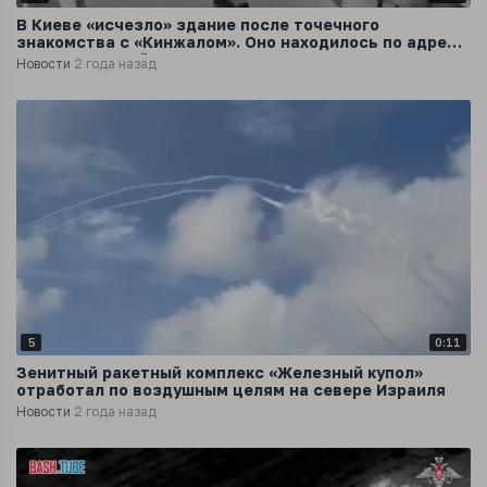
В Киеве «исчезло» здание после точечного
знакомства с «Кинжалом». Оно находилось по адресу
ул. Михаила Бойчука, 32
Новости
2 года назад
5
0:11
Зенитный ракетный комплекс «Железный купол»
отработал по воздушным целям на севере Израиля
Новости
2 года назад