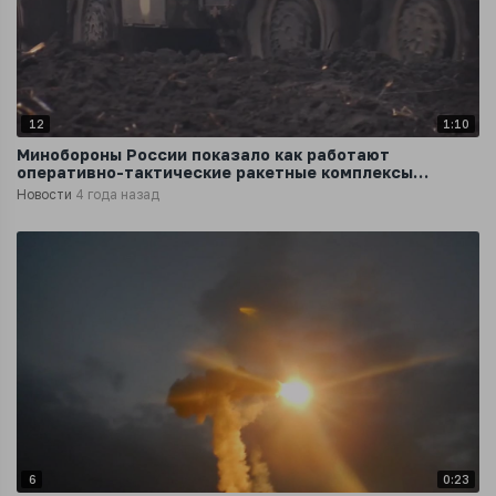
12
1:10
Минобороны России показало как работают
оперативно-тактические ракетные комплексы
Искандер
Новости
4 года назад
6
0:23