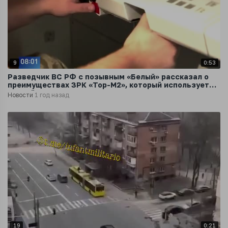
9
0:53
Разведчик ВС РФ с позывным «Белый» рассказал о
преимуществах ЗРК «Тор-М2», который используется
российскими военными
Новости
1 год назад
19
0:21