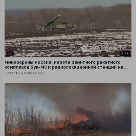
11
5:08
Минобороны России: Работа зенитного ракетного
комплекса Бук-М3 и радиолокационной станции на
Украине
Новости
4 года назад