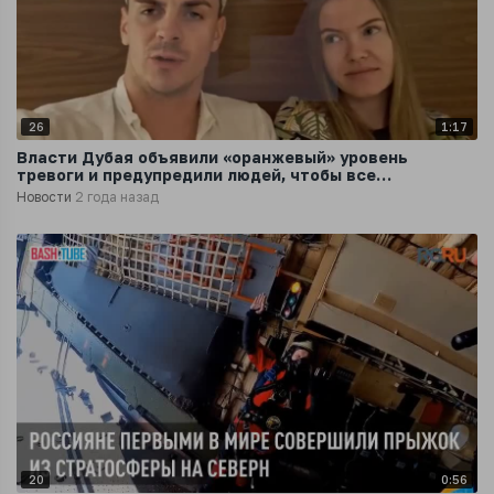
26
1:17
Власти Дубая объявили «оранжевый» уровень
тревоги и предупредили людей, чтобы все
оставались дома
Новости
2 года назад
20
0:56