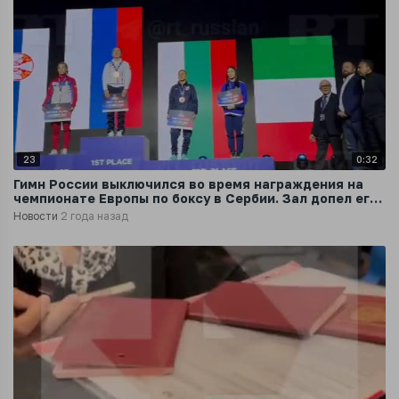
23
0:32
Гимн России выключился во время награждения на
чемпионате Европы по боксу в Сербии. Зал допел его
хором
Новости
2 года назад