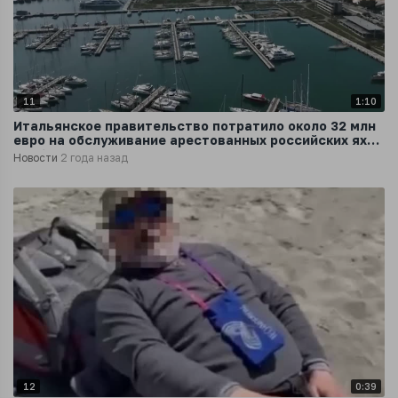
11
1:10
Итальянское правительство потратило около 32 млн
евро на обслуживание арестованных российских яхт,
сообщил France 24
Новости
2 года назад
12
0:39