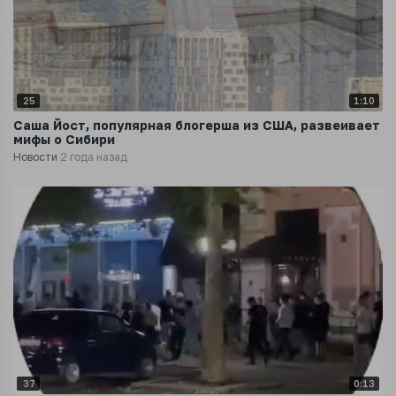
25
1:10
Саша Йост, популярная блогерша из США, развеивает
мифы о Сибири
Новости
2 года назад
37
0:13