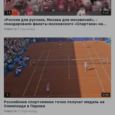
14
0:10
«Россия для русских, Москва для москвичей», -
скандировали фанаты московского «Спартака» на
матче с махачкалинским «Динамо»
Новости
1 год назад
5
0:36
Российские спортсменки точно получат медаль на
Олимпиаде в Париже
Новости
2 года назад