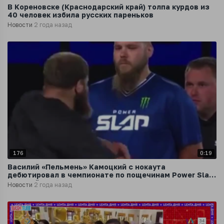
В Кореновске (Краснодарский край) толпа курдов из
40 человек избила русских пареньков
Новости
2 года назад
176
0:19
Василий «Пельмень» Камоцкий с нокаута
дебютировал в чемпионате по пощечинам Power Slap,
который организовал глава UFC
Новости
2 года назад