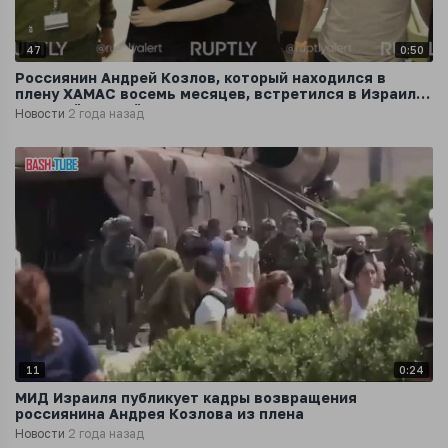
47
0:50
Россиянин Андрей Козлов, который находился в
плену ХАМАС восемь месяцев, встретился в Израиле
со своей семьей
Новости
2 года назад
11
0:24
МИД Израиля публикует кадры возвращения
россиянина Андрея Козлова из плена
Новости
2 года назад