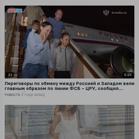
21
0:20
Переговоры по обмену между Россией и Западом вели
главным образом по линии ФСБ – ЦРУ, сообщил
Дмитрий Песков
Новости
2 года назад