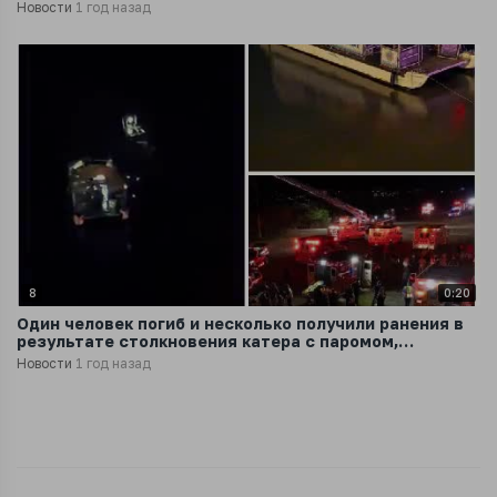
заборе
Новости
1 год назад
8
0:20
Один человек погиб и несколько получили ранения в
результате столкновения катера с паромом,
перевозившим 45 пассажиров
Новости
1 год назад