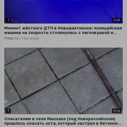
7
0:09
Момент жëсткого ДТП в Новошахтинске: полицейская
машина на скорости столкнулась с легковушкой и
перевернулась
Новости
1 год назад
7
0:18
Спасателям в селе Мысхако (под Новороссийском)
пришлось спасать кота, который застрял в бетонном