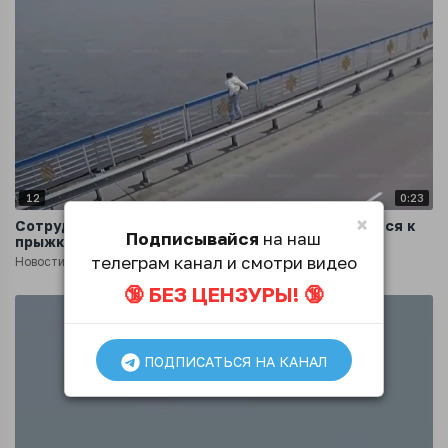
12
0:23
×
Сотрудник МЧС Тувы спас девушку, готовившуюся к
Подписывайся
на наш
прыжку с моста
телеграм канал и смотри видео
Новости
1 год назад
🔞 БЕЗ ЦЕНЗУРЫ! 🔞
ПОДПИСАТЬСЯ НА КАНАЛ