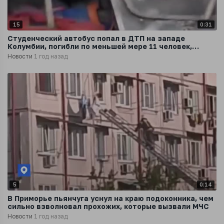
15
0:31
Студенческий автобус попал в ДТП на западе
Колумбии, погибли по меньшей мере 11 человек,
передает RCN
Новости
1 год назад
5
0:14
В Приморье пьянчуга уснул на краю подоконника, чем
сильно взволновал прохожих, которые вызвали МЧС
Новости
1 год назад