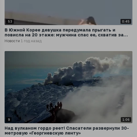
53
0:45
В Южной Корее девушка передумала прыгать и
повисла на 20 этаже: мужчина спас ее, схватив за
волосы
Новости
1 год назад
9
1:06
Над вулканом гордо реет! Спасатели развернули 30-
метровую «Георгиевскую ленту»