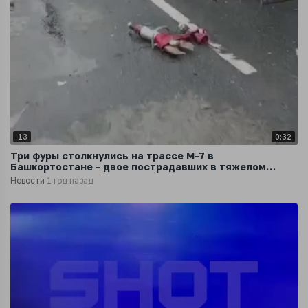
13
0:32
Три фуры столкнулись на трассе М-7 в
Башкортостане - двое пострадавших в тяжелом
состоянии
Новости
1 год назад