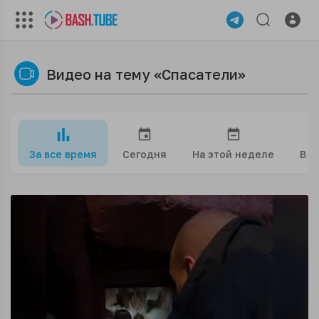
Видео на тему «Спасатели»
За все время
Сегодня
На этой неделе
В э