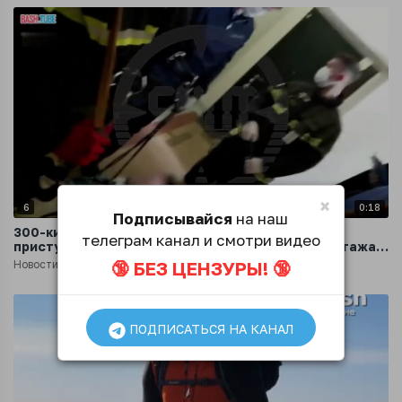
×
6
0:18
Подписывайся
на наш
300-килограммовую москвичку с сердечным
телеграм канал и смотри видео
приступом вшестером спустили с четвертого этажа в
карету скорой
🔞 БЕЗ ЦЕНЗУРЫ! 🔞
Новости
2 года назад
ПОДПИСАТЬСЯ НА КАНАЛ