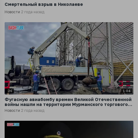
Смертельный взрыв в Николаеве
Новости
2 года назад
26
1:04
Фугасную авиабомбу времен Великой Отечественной
войны нашли на территории Мурманского торгового
порта
Новости
2 года назад