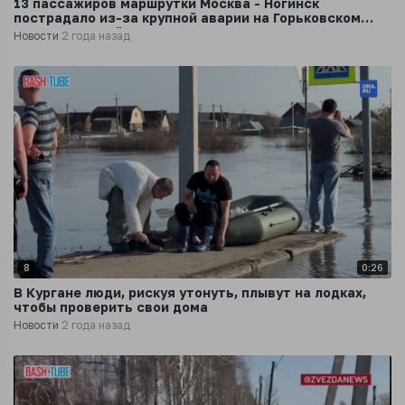
13 пассажиров маршрутки Москва - Ногинск
пострадало из-за крупной аварии на Горьковском
шоссе в Старой Купавне
Новости
2 года назад
8
0:26
В Кургане люди, рискуя утонуть, плывут на лодках,
чтобы проверить свои дома
Новости
2 года назад