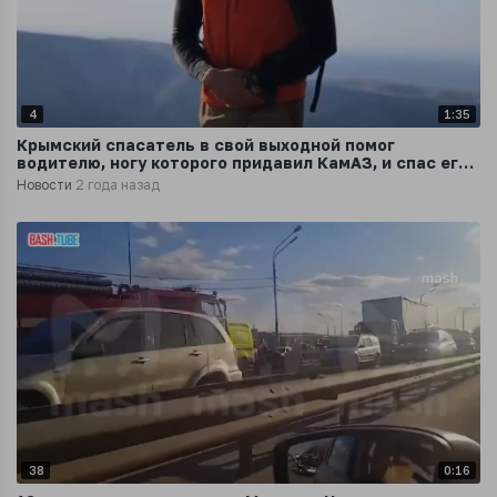
4
1:35
Крымский спасатель в свой выходной помог
водителю, ногу которого придавил КамАЗ, и спас его
от ампутации
Новости
2 года назад
38
0:16