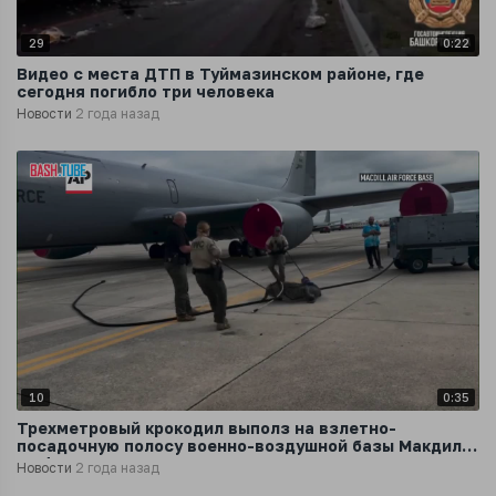
29
0:22
Видео с места ДТП в Туймазинском районе, где
сегодня погибло три человека
Новости
2 года назад
10
0:35
Трехметровый крокодил выполз на взлетно-
посадочную полосу военно-воздушной базы Макдилл
во Флориде
Новости
2 года назад