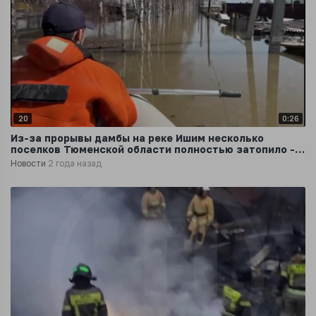
20
0:26
Из-за прорывы дамбы на реке Ишим несколько
поселков Тюменской области полностью затопило -
видны только крыши домов
Новости
2 года назад