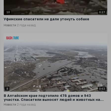
10
0:27
Уфимские спасатели не дали утонуть собаке
Новости
2 года назад
8
0:53
В Алтайском крае подтопило 478 домов и 943
участка. Спасатели выносят людей и животных на
руках, сообщает МЧС
Новости
2 года назад