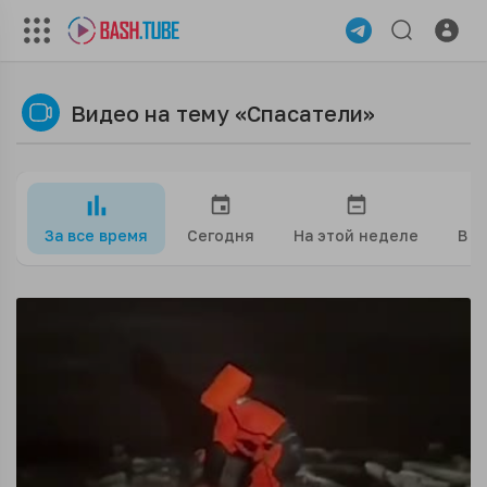
Видео на тему «Спасатели»
За все время
Сегодня
На этой неделе
В э