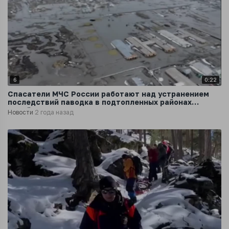
6
0:22
Спасатели МЧС России работают над устранением
последствий паводка в подтопленных районах
Алтайского края
Новости
2 года назад