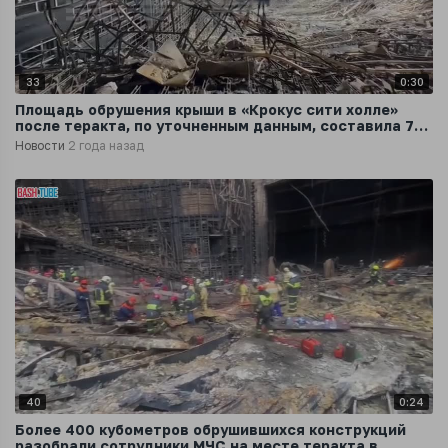
33
0:30
Площадь обрушения крыши в «Крокус сити холле»
после теракта, по уточненным данным, составила 7
тысяч квадратных метров
Новости
2 года назад
40
0:24
Более 400 кубометров обрушившихся конструкций
разобрали сотрудники МЧС на месте теракта в