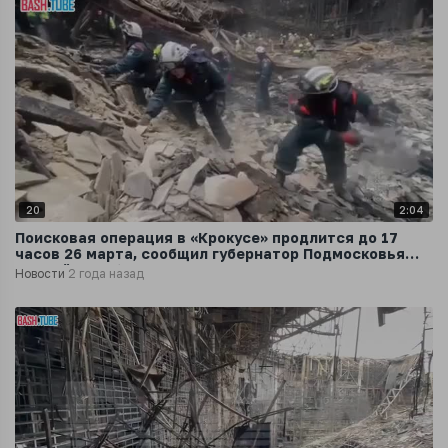
20
2:04
Поисковая операция в «Крокусе» продлится до 17
часов 26 марта, сообщил губернатор Подмосковья
Андрей Воробьев
Новости
2 года назад