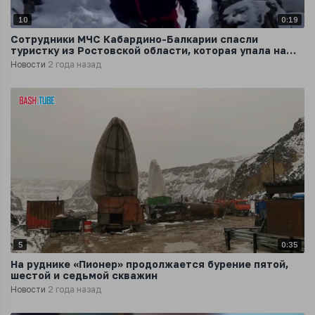
10
0:19
Сотрудники МЧС Кабардино-Балкарии спасли
туристку из Ростовской области, которая упала на
тропе в ущелье Юсенги
Новости
2 года назад
5
0:35
На руднике «Пионер» продолжается бурение пятой,
шестой и седьмой скважин
Новости
2 года назад