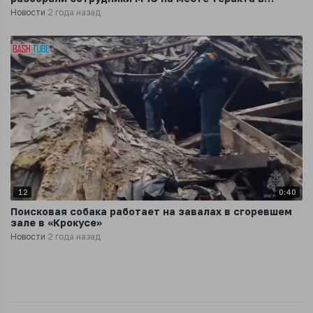
«Крокус Сити Холл»
Новости
2 года назад
12
0:40
Поисковая собака работает на завалах в сгоревшем
зале в «Крокусе»
Новости
2 года назад