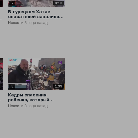
3
7
0:13
В турецком Хатае
-
спасателей завалило
й
обломками дома, когда
Новости
3 года назад
они искали
пострадавших
8
5
1:39
Кадры спасения
х
ребенка, который
провел больше 100
Новости
3 года назад
часов под завалами в
Турции