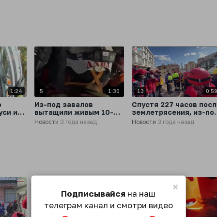
, люди
оттуда спустя
несколько часов
1:24
5
1:30
13
0:5
о
Из-под завалов
Спустя 227 часов посл
уси из
вытащили живым 10-
землетрясения, из-по
летнего мальчика
завалов достали 74-
Новости
3 года назад
Новости
3 года назад
спустя 260 часов после
летнюю женщину
землетрясения
×
Подписывайся
на наш
телеграм канал и смотри видео