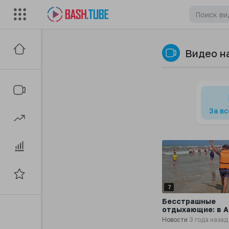
Видео н
За в
7
Бесстрашные
отдыхающие: в А
несмотря на
Новости
3 года назад
штормовое