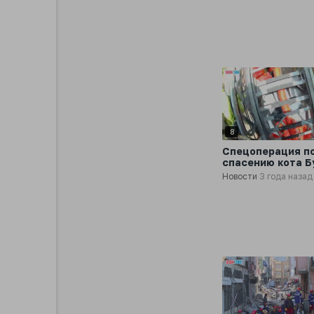
предупреждение
купаются в море
8
Спецоперация п
спасению кота Б
Ленобласти
Новости
3 года назад