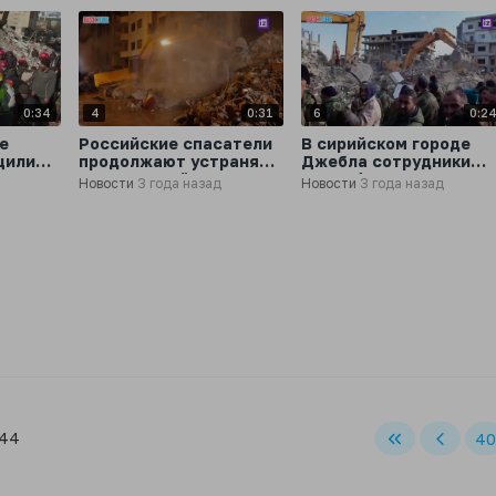
0:34
4
0:31
6
0:2
е
Российские спасатели
В сирийском городе
щили
продолжают устранять
Джебла сотрудники
последствий
МЧС РФ устраняют
Новости
3 года назад
Новости
3 года назад
землетрясения в Сирии
последствия
е
землетрясения
 44
40