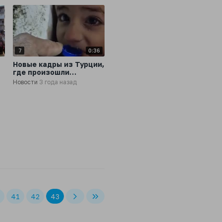
4
7
0:36
Новые кадры из Турции,
где произошли
разрушительные
Новости
3 года назад
землетрясения
41
42
43