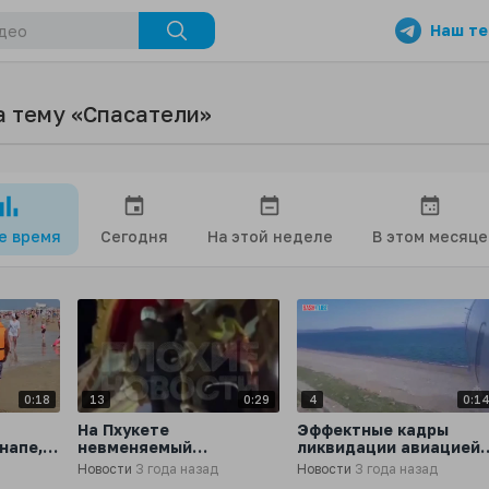
Наш те
а тему «Спасатели»
се время
Сегодня
На этой неделе
В этом месяце
0:18
13
0:29
4
0:1
На Пхукете
Эффектные кадры
напе,
невменяемый
ликвидации авиацией
россиянин залез на
пожаров в Магаданско
Новости
3 года назад
Новости
3 года назад
пагоду и сбросился
области