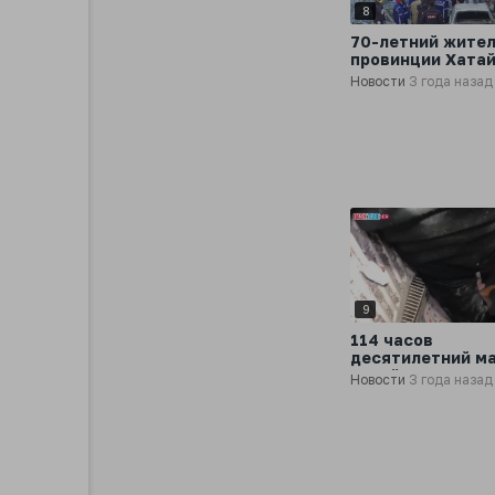
8
70-летний жите
провинции Хатай
спасен из-под з
Новости
3 года назад
спустя 178 часо
землетрясения
9
114 часов
десятилетний м
провёл под зава
Новости
3 года назад
Адыямане