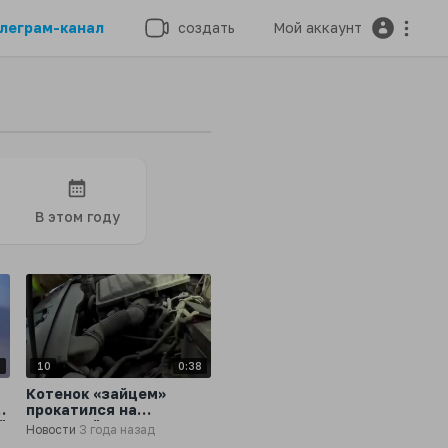
леграм-канал
создать
Мой аккаунт
В этом году
4
10
0:38
Котенок «зайцем»
прокатился на
й
пожарной машине и
Новости
3 года назад
устроился в МЧС