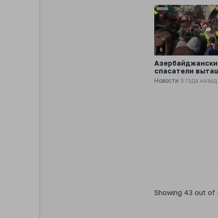
6
Азербайджански
спасатели выта
мужчину из-под
Новости
3 года назад
завалов в
Кахраманмараш
Showing 43 out of