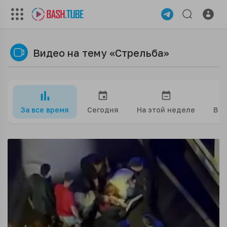
Видео на тему «Стрельба»
За все время
Сегодня
На этой неделе
В э