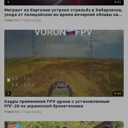
5
0:51
Мигрант из Киргизии устроил стрельбу в Хабаровске,
уходя от полицейских во время вечерней облавы на
нелегалов
Новости
2 года назад
5
0:40
Кадры применения FPV-дрона с установленным
РПГ-26 по украинской бронетехнике
Новости
2 года назад