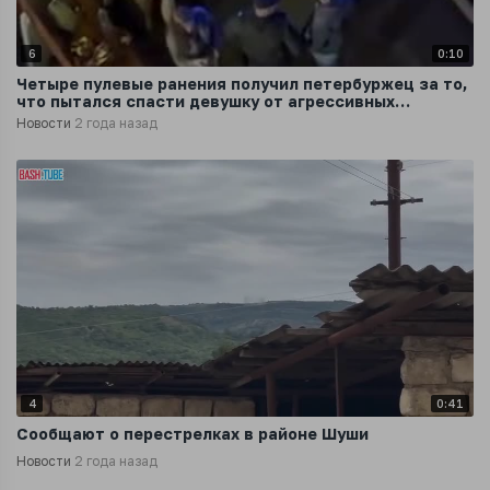
6
0:10
Четыре пулевые ранения получил петербуржец за то,
что пытался спасти девушку от агрессивных
мигрантов
Новости
2 года назад
4
0:41
Сообщают о перестрелках в районе Шуши
Новости
2 года назад