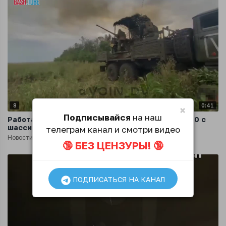
8
0:41
×
Подписывайся
на наш
Работа зенитно-артиллерийский комплекса С-60 с
шасси на базе «Урал»
телеграм канал и смотри видео
Новости
2 года назад
🔞 БЕЗ ЦЕНЗУРЫ! 🔞
ПОДПИСАТЬСЯ НА КАНАЛ