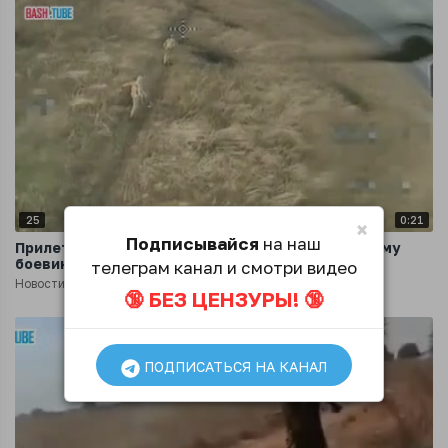
25
0:21
×
Подписывайся
на наш
Прилет русского FPV-дрона точно по украинскому
боевику
телеграм канал и смотри видео
Новости
2 года назад
🔞 БЕЗ ЦЕНЗУРЫ! 🔞
ПОДПИСАТЬСЯ НА КАНАЛ