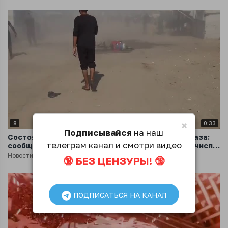
×
8
0:33
Подписывайся
на наш
Состоялось ещё несколько ударов по сектору Газа:
телеграм канал и смотри видео
сообщается о погибших мирных жителях, в том числе
детях
Новости
9 месяцев назад
🔞 БЕЗ ЦЕНЗУРЫ! 🔞
ПОДПИСАТЬСЯ НА КАНАЛ