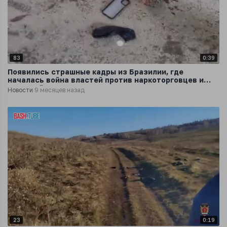
83
0:39
Появились страшные кадры из Бразилии, где
началась война властей против наркоторговцев и
картелей
Новости
9 месяцев назад
23
0:19