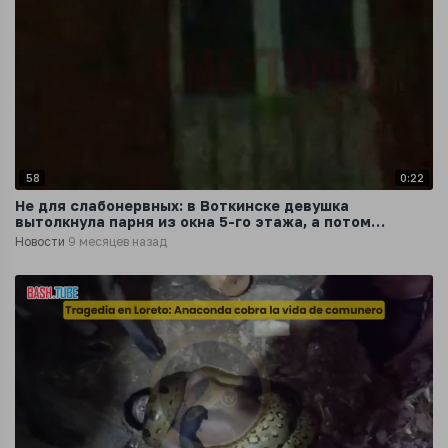
58
0:22
Не для слабонервных: в Воткинске девушка
вытолкнула парня из окна 5-го этажа, а потом
спрыгнула сама
Новости
9 месяцев назад