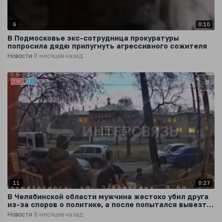
6
0:10
В Подмосковье экс-сотрудница прокуратуры
попросила дядю припугнуть агрессивного сожителя
Новости
8 месяцев назад
11
0:27
В Челябинской области мужчина жестоко убил друга
из-за споров о политике, а после попытался вывезти
тело в лес
Новости
8 месяцев назад