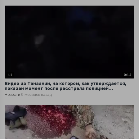
11
0:14
Видео из Танзании, на котором, как утверждается,
показан момент после расстрела полицией
гражданских протестующих
Новости
9 месяцев назад