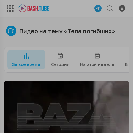
Видео на тему «Тела погибших»
За все время
Сегодня
На этой неделе
В э