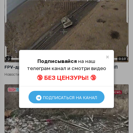
×
2
0:10
Подписывайся
на наш
FPV-дроны добивают брошенные украинские БМП
телеграм канал и смотри видео
Новости
2 года назад
🔞 БЕЗ ЦЕНЗУРЫ! 🔞
ПОДПИСАТЬСЯ НА КАНАЛ