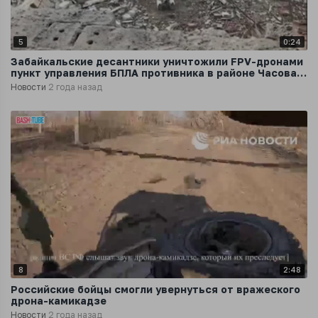
5
0:24
Забайкальские десантники уничтожили FPV-дронами
пункт управления БПЛА противника в районе Часова
Яра
Новости
2 года назад
8
2:48
Российские бойцы смогли увернуться от вражеского
дрона-камикадзе
Новости
2 года назад