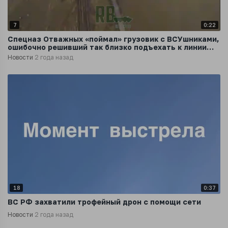
7
0:22
Спецназ Отважных «поймал» грузовик с ВСУшниками,
ошибочно решивший так близко подъехать к линии
соприкосновения
Новости
2 года назад
18
0:37
ВС РФ захватили трофейный дрон с помощи сети
Новости
2 года назад