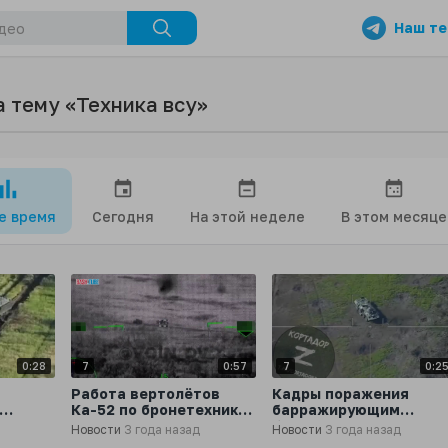
Наш те
а тему «Техника всу»
се время
Сегодня
На этой неделе
В этом месяце
0:28
7
0:57
7
0:2
Работа вертолётов
Кадры поражения
Ка-52 по бронетехнике
барражирующим
ВСУ на Времевском
боеприпасом «Ланцет
Новости
3 года назад
Новости
3 года назад
МП
выступе
БТРа ВСУ