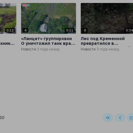
0:12
4
0:11
8
0:3
щ
«Ланцет» группировки
Лес под Кременной
ехники
О️ уничтожил танк врага
превратился в
ком
на Красно-Лиманском
кладбище украинской
Новости
3 года назад
Новости
3 года назад
направлении
бронетехники
 50
3