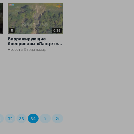
4
5
0:36
Барражирующие
боеприпасы «Ланцет»
подразделений ВДВ
Новости
3 года назад
охотятся за танками
ВСУ
1
32
33
34