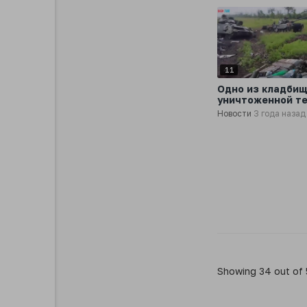
11
Одно из кладби
уничтоженной т
ВСУ на Ореховс
Новости
3 года назад
направлении
Showing 34 out of