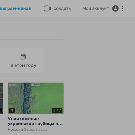
леграм-канал
создать
Мой аккаунт
В этом году
5
9
0:47
Уничтожение
украинской гаубицы на
»
Бахмутском
Новости
3 года назад
направлении