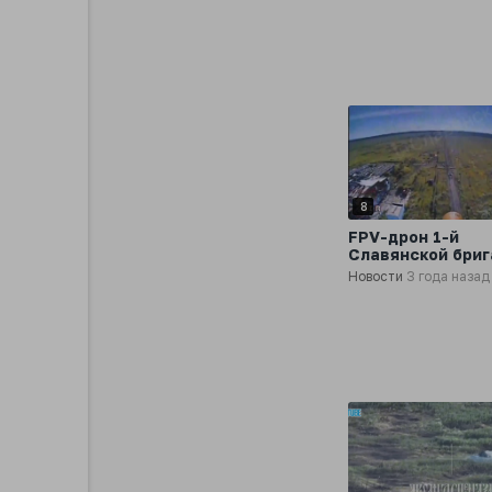
Bradley и танк у
Орехова
8
FPV-дрон 1-й
Славянской бри
наносит удар в 
Новости
3 года назад
украинскому тан
Донецком напра