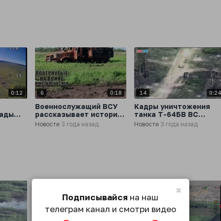
0:12
6
0:18
14
0:2
Военнослужащий ВСУ
Кадры уничтожения
гады
рассказывает историю
танка Т-64БВ ВС
спину
одного
Украины с помощью
Новости
3 года назад
Новости
3 года назад
ку на
бронеавтомобиля
применения FPV-дрон
влении
Козак-2
бойцами ВС России
×
Подписывайся
на наш
телеграм канал и смотри видео