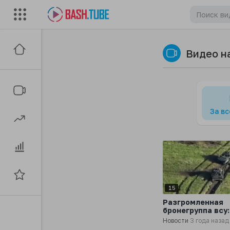
Видео н
За в
15
‍Разгромленная
бронегруппа всу:
брошенные
Новости
3 года назад
американские Б