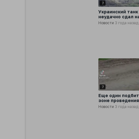
7
Украинский танк
неудачно сдал н
Новости
3 года назад
7
Еще один подбит
зоне проведени
украинский танк
Новости
3 года назад
Т-64БВ