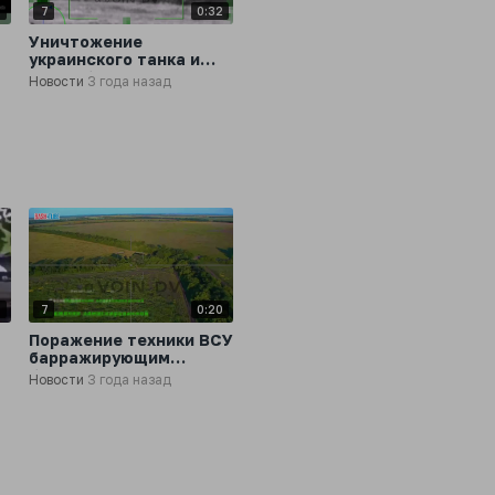
2
7
0:32
Уничтожение
украинского танка и
БМП с борта ударного
Новости
3 года назад
вертолета Ка-52
4
7
0:20
Поражение техники ВСУ
барражирующим
боеприпасом «Ланцет»
Новости
3 года назад