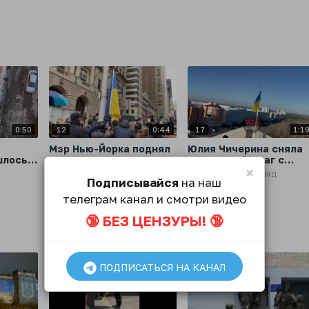
США
0:50
12
0:44
17
1:1
Мэр Нью-Йорка поднял
Юлия Чичерина сняла
шлось
в центре города
украинский флаг с
×
ским
украинский флаг
мэрии Энергодара
Новости
4 года назад
Новости
4 года назад
Подписывайся
на наш
этажку
телеграм канал и смотри видео
🔞 БЕЗ ЦЕНЗУРЫ! 🔞
ПОДПИСАТЬСЯ НА КАНАЛ