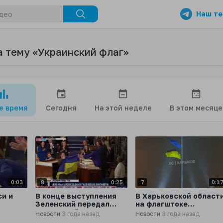
Наш те
а тему «Украинский флаг»
се время
Сегодня
На этой неделе
В этом месяце
0:03
8
0:25
7
0:1
си и
В конце выступления
В Харьковской област
Зеленский передал
на флагштоке
го
украинский флаг с
разорвало пополам
Новости
3 года назад
Новости
3 года назад
Бахмута Конгрессу
украинский флаг