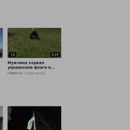
9
18
0:29
Мужчина сорвал
украинские флаги и
получил удары по
Новости
4 года назад
голове