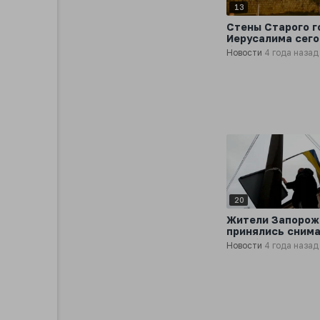
13
Стены Старого г
Иерусалима сег
были освещены
Новости
4 года назад
флагами России,
Украины и молит
20
Жители Запорож
принялись снима
столбов украинс
Новости
4 года назад
флаги