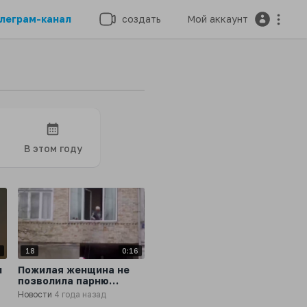
леграм-канал
создать
Мой аккаунт
В этом году
7
18
0:16
и
Пожилая женщина не
позволила парню
повесить флаги Грузии
Новости
4 года назад
и Украины на окно