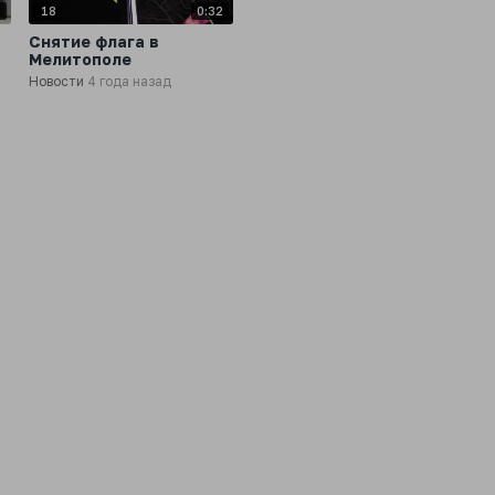
0
18
0:32
Снятие флага в
Мелитополе
Новости
4 года назад