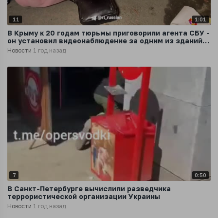
11
1:01
В Крыму к 20 годам тюрьмы приговорили агента СБУ -
он установил видеонаблюдение за одним из зданий
правоохранительных органов
Новости
1 год назад
7
0:50
В Санкт-Петербурге вычислили разведчика
террористической организации Украины
Новости
1 год назад