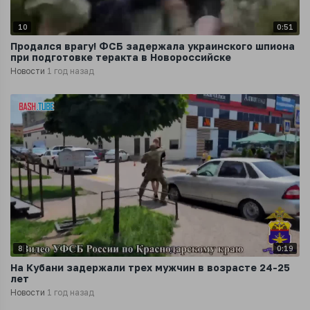
10
0:51
Продался врагу! ФСБ задержала украинского шпиона
при подготовке теракта в Новороссийске
Новости
1 год назад
8
0:19
На Кубани задержали трех мужчин в возрасте 24-25
лет
Новости
1 год назад