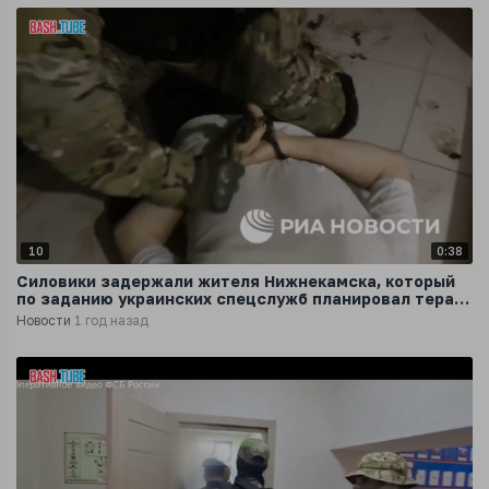
10
0:38
Силовики задержали жителя Нижнекамска, который
по заданию украинских спецслужб планировал теракт
на нефтехимическом комплексе
Новости
1 год назад