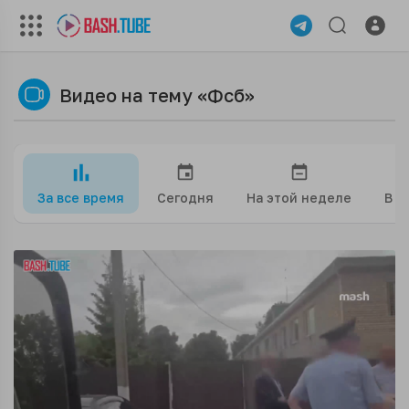
Видео на тему «Фсб»
За все время
Сегодня
На этой неделе
В э