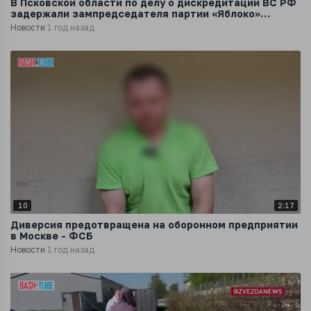
В Псковской области по делу о дискредитации ВС РФ
задержали зампредседателя партии «Яблоко»
иноагента Льва Шлосберга
Новости
1 год назад
10
2:17
Диверсия предотвращена на оборонном предприятии
в Москве - ФСБ
Новости
1 год назад