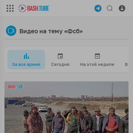
Видео на тему «Фсб»
За все время
Сегодня
На этой неделе
В э