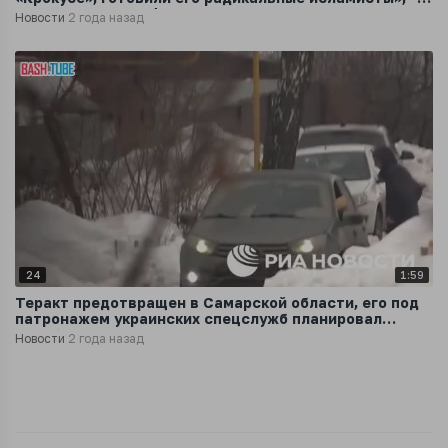
заявил директор ФСБ Бортников
Новости
2 года назад
24
1:59
Теракт предотвращен в Самарской области, его под
патронажем украинских спецслужб планировал
пособник запрещенного РДК
Новости
2 года назад