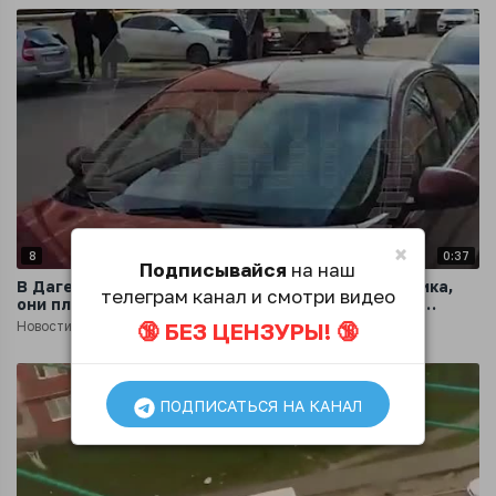
×
8
0:37
Подписывайся
на наш
В Дагестане в ходе КТО задержаны 3 преступника,
телеграм канал и смотри видео
они планировали совершить террористические
преступления
🔞 БЕЗ ЦЕНЗУРЫ! 🔞
Новости
2 года назад
ПОДПИСАТЬСЯ НА КАНАЛ