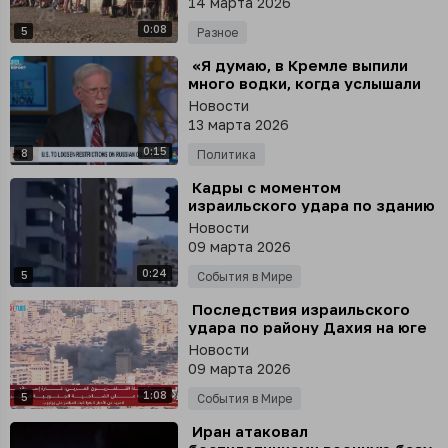
14 марта 2026
0:08
5
Разное
⁣ «Я думаю, в Кремле выпили
много водки, когда услышали
эту новость. Это абсолютный
Новости
подарок для русских»
13 марта 2026
0:15
8
Политика
⁣ Кадры с моментом
израильского удара по зданию
фонда «Аль-Кард аль-Хасан» в
Новости
Бейруте в Ливане публикуют
09 марта 2026
местные СМИ
0:24
5
События в Мире
⁣ Последствия израильского
удара по району Дахия на юге
Бейрута публикуют местные
Новости
СМИ
09 марта 2026
1:08
5
События в Мире
⁣ Иран атаковал