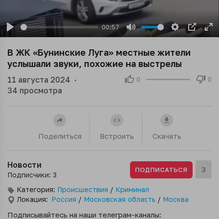
00:57
Play
Mute
Settings
PIP
En
ful
В ЖК «Бунинские Луга» местные жители
услышали звуки, похожие на выстрелы
11 августа 2024
·
0
0
34
просмотра
Поделиться
Встроить
Скачать
Новости
3
ПОДПИСАТЬСЯ
Подписчики: 3
Категория:
Происшествия
/
Криминал
Локация:
Россия
/
Московская область
/
Москва
Подписывайтесь на наши телеграм-каналы: