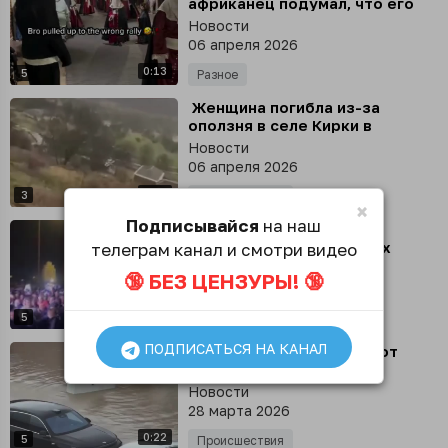
африканец подумал, что его
сейчас будут линчевать, но
Новости
оказалось, что местные так
06 апреля 2026
встречают Пасху
0:13
5
Разное
⁣ Женщина погибла из-за
оползня в селе Кирки в
Дагестане, сообщили местные
Новости
власти
06 апреля 2026
0:31
3
Происшествия
×
Подписывайся
на наш
⁣ Жители Ливана пришли
почтить память погибших
телеграм канал и смотри видео
журналистов Al Manar и Al
Новости
🔞 БЕЗ ЦЕНЗУРЫ! 🔞
Mayadeen на площадь в
29 марта 2026
Бейруте
0:18
5
Общество
ПОДПИСАТЬСЯ НА КАНАЛ
⁣ Снято в пострадавшем от
наводнения Дагестане,
утверждают местные каналы
Новости
28 марта 2026
0:22
5
Происшествия