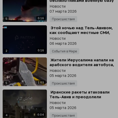
беспилотниками военную базу
США в Сулеймании в Ираке,
Новости
утверждают местные СМИ
07 марта 2026
0:16
5
Происшествия
⁣ Этой ночью над Тель-Авивом,
как сообщают местные СМИ,
взрывались кассетные
Новости
боеголовки
06 марта 2026
0:16
2
События в Мире
⁣ Жители Иерусалима напали на
арабского водителя автобуса,
разгромив общественный
Новости
транспорт
05 марта 2026
1:03
5
Происшествия
⁣ Иранские ракеты атаковали
Тель-Авив и преодолели
израильскую систему
Новости
«Железный купол», сообщают
05 марта 2026
местные СМИ
0:04
4
Происшествия