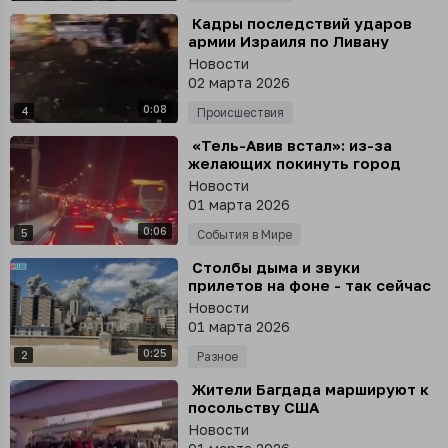
⁣ Кадры последствий ударов
армии Израиля по Ливану
публикуют местные СМИ
Новости
02 марта 2026
0:08
4
Происшествия
⁣ «Тель-Авив встал»: из-за
желающих покинуть город
образовались гигантские
Новости
пробки, - местные СМИ
01 марта 2026
0:06
5
События в Мире
⁣ Столбы дыма и звуки
прилетов на фоне - так сейчас
выглядит панорама Тегерана
Новости
01 марта 2026
0:25
2
Разное
⁣ Жители Багдада маршируют к
посольству США
Новости