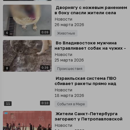
⁣ Дворнягу с ножевым ранением
в боку спасли жители села
Таремское Нижегородской
Новости
области
26 марта 2026
0:09
6
Животные
⁣ Во Владивостоке мужчина
натравливает собак на чужих -
жители ищут свидетелей
Новости
нападений
25 марта 2026
0:39
8
Происшествия
⁣ Израильская система ПВО
сбивает ракеты прямо над
жилыми домами на севере
Новости
страны, - местные СМИ
18 марта 2026
0:10
11
События в Мире
⁣ Жители Санкт-Петербурга
загорают у Петропавловской
крепости, а кто-то даже
Новости
ныряет в полынью