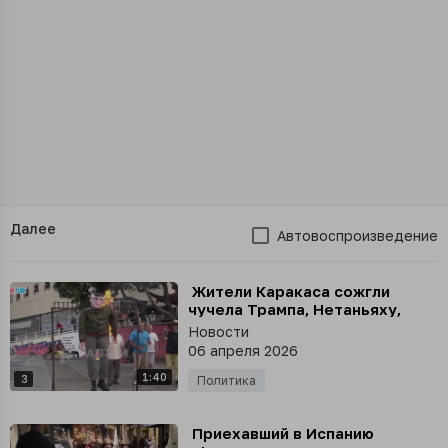
Далее
Автовоспроизведение
⁣ Жители Каракаса сожгли
чучела Трампа, Нетаньяху,
Рубио и лидера оппозиции
Новости
Венесуэлы
06 апреля 2026
1:40
3
Политика
⁣ Приехавший в Испанию