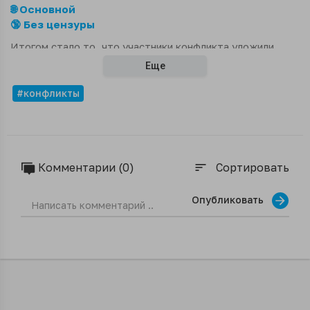
🌐 Основной
🔞 Без цензуры
Итогом стало то, что участники конфликта уложили
двоих молодых людей на асфальт и вызвали полицию.
Еще
#конфликты
Комментарии (0)
Сортировать
sort
Опубликовать