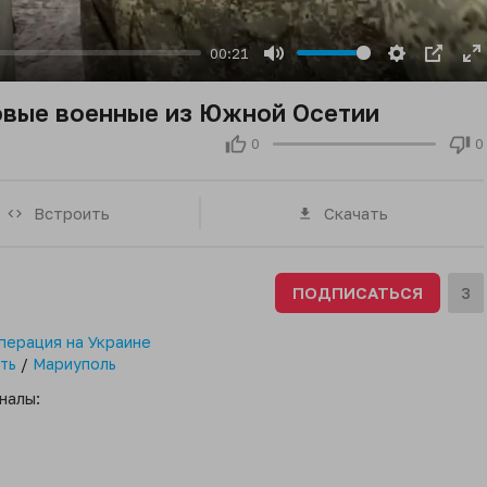
00:21
Mute
Settings
PIP
E
fu
овые военные из Южной Осетии
0
0
Встроить
Скачать
ПОДПИСАТЬСЯ
3
перация на Украине
ть
/
Мариуполь
налы: