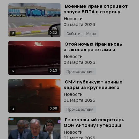
⁣ Военные Ирана отрицают
запуск БПЛА в сторону
Азербайджана
Новости
05 марта 2026
0:32
8
События в Мире
⁣ Этой ночью Иран вновь
атаковал ракетами и
дронами многочисленные
Новости
военные базы США и другие
03 марта 2026
цели на Ближнем Востоке
0:13
6
Происшествия
⁣ СМИ публикуют ночные
кадры из крупнейшего
порта Дубая, где, по
Новости
предварительным данным,
01 марта 2026
находятся военные корабли
0:08
США
3
Происшествия
⁣ Генеральный секретарь
ООН Антониу Гутерриш
осудил военные удары США
Новости
и Израиля по Ирану
01 марта 2026