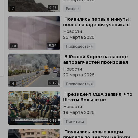
несущим винтом скалу
0:26
7
Разное
⁣ Появились первые минуты
после нападения ученика в
школе в Челябинске
Новости
26 марта 2026
0:24
10
Происшествия
⁣ В Южной Корее на заводе
автозапчастей произошел
крупный пожар, - Yonhap
Новости
20 марта 2026
0:12
4
Происшествия
⁣ Президент США заявил, что
Штаты больше не
нуждаются в помощи стран
Новости
НАТО, Японии, Австралии и
19 марта 2026
Южной Кореи с Ормузским
0:18
проливом
7
Политика
⁣ Появились новые кадры
прилёта по центру Бейрута