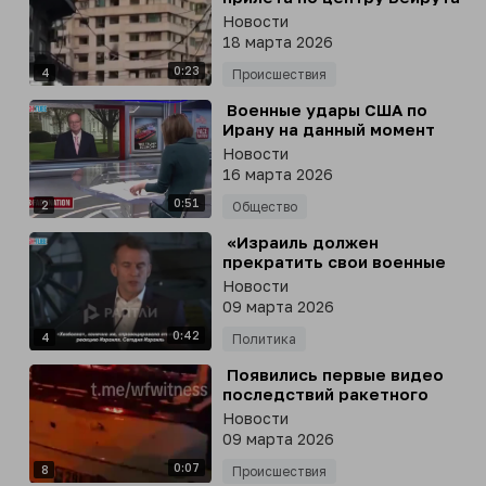
и его последствий, - СМИ
Новости
18 марта 2026
0:23
4
Происшествия
⁣ Военные удары США по
Ирану на данный момент
обошлись примерно в 12
Новости
миллиардов долларов
16 марта 2026
0:51
2
Общество
⁣ «Израиль должен
прекратить свои военные
операции и удары по
Новости
Ливану», - Макрон в роли
09 марта 2026
внезапного миротворца
0:42
4
Политика
⁣ Появились первые видео
последствий ракетного
удара Ирана по Тель-Авиву
Новости
09 марта 2026
0:07
8
Происшествия