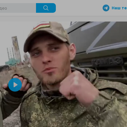
Наш те
Play