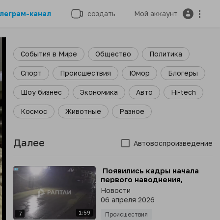
леграм-канал
создать
Мой аккаунт
События в Мире
Общество
Политика
Спорт
Происшествия
Юмор
Блогеры
Шоу бизнес
Экономика
Авто
Hi-tech
Космос
Животные
Разное
Далее
Автовоспроизведение
⁣ Появились кадры начала
первого наводнения,
которое накрыло Махачкалу
Новости
28 марта
06 апреля 2026
1:59
7
Происшествия