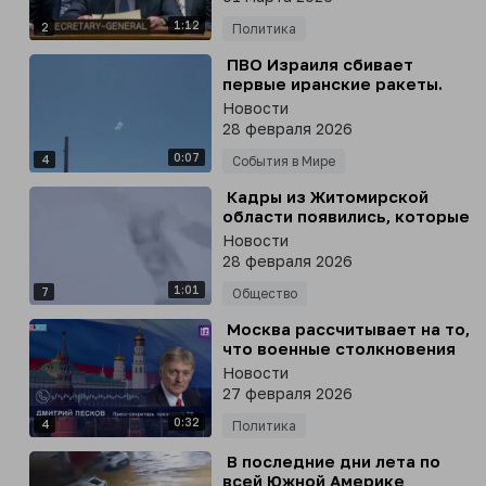
1:12
2
Политика
⁣ ПВО Израиля сбивает
первые иранские ракеты.
Израильские военные
Новости
предупреждают о новых
28 февраля 2026
пусках со стороны Ирана
0:07
4
События в Мире
⁣ Кадры из Житомирской
области появились, которые
сложно воспринимать
Новости
спокойно
28 февраля 2026
1:01
7
Общество
⁣ Москва рассчитывает на то,
что военные столкновения
между Пакистаном и
Новости
Афганистаном будут
27 февраля 2026
прекращены
0:32
4
Политика
⁣ В последние дни лета по
всей Южной Америке