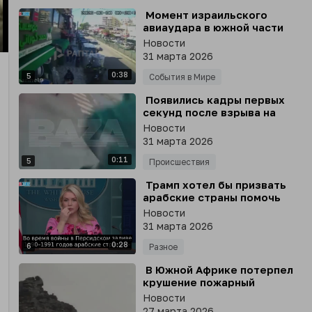
⁣ Момент израильского
авиаудара в южной части
Бейрута попал на камеры
Новости
nter
наблюдения
31 марта 2026
llscreen
0:38
5
События в Мире
⁣ Появились кадры первых
секунд после взрыва на
заводе в Нижнекамске
Новости
31 марта 2026
0:11
5
Происшествия
⁣ Трамп хотел бы призвать
арабские страны помочь
оплатить военные расходы,
Новости
- пресс-секретарь Белого
31 марта 2026
дома Ливитт
0:28
6
Разное
⁣ В Южной Африке потерпел
крушение пожарный
вертолет Bell UH-1 Iroquois,
Новости
после того как зацепил
27 марта 2026