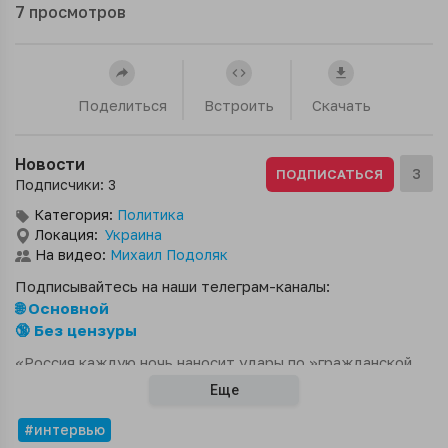
7
просмотров
Поделиться
Встроить
Скачать
Новости
3
ПОДПИСАТЬСЯ
Подписчики: 3
Категория:
Политика
Локация:
Украина
На видео:
Михаил Подоляк
Подписывайтесь на наши телеграм-каналы:
🌐 Основной
🔞 Без цензуры
«Россия каждую ночь наносит удары по »гражданской
инфраструктуре«, бьет по школам или больницам.
Еще
Россия ставит себе целью уничтожение гражданского
населения Украины»
#интервью