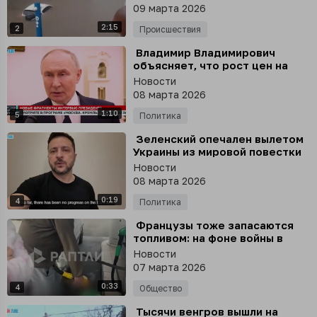
фоне дождей, затопив тысячи
09 марта 2026
автомобилей
2:15
2
Происшествия
⁣ Владимир Владимирович
объясняет, что рост цен на
энергоносители - результат
Новости
действий Запада и Украины
08 марта 2026
1:10
5
Политика
⁣ Зеленский опечален вылетом
Украины из мировой повестки
Новости
08 марта 2026
0:19
4
Политика
⁣ Французы тоже запасаются
топливом: на фоне войны в
Иране и скачка цен люди
Новости
скупают бензин канистрами
07 марта 2026
0:33
4
Общество
⁣ Тысячи венгров вышли на