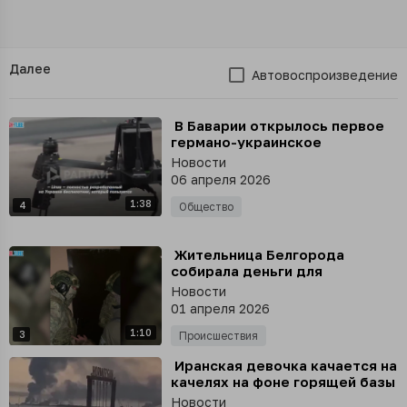
Далее
Автовоспроизведение
⁣ В Баварии открылось первое
германо-украинское
предприятие по производству
Новости
дронов за пределами Украины
06 апреля 2026
1:38
4
Общество
⁣ Жительница Белгорода
собирала деньги для
ВСУшников - ее приговорили к
Новости
22 годам лишения свободы
01 апреля 2026
1:10
3
Происшествия
⁣ Иранская девочка качается на
качелях на фоне горящей базы
у Ормузского пролива, - СМИ
Новости