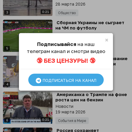
28 марта 2026
0:21
3
Общество
⁣ Сборная Украины не сыграет
на ЧМ по футболу
Новости
×
27 марта 2026
Подписывайся
на наш
0:13
5
Спорт
телеграм канал и смотри видео
⁣ Россия начала развертывание
🔞 БЕЗ ЦЕНЗУРЫ! 🔞
спутниковой группировки
«Рассвет»
Новости
24 марта 2026
ПОДПИСАТЬСЯ НА КАНАЛ
0:22
4
Космос
⁣ Американка о Трампе на фоне
роста цен на бензин
Новости
19 марта 2026
0:21
6
События в Мире
⁣ Россия сохраняет