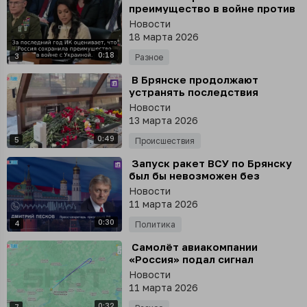
преимущество в войне против
Украины, - глава нацразведки
Новости
США Габбард
18 марта 2026
0:18
3
Разное
⁣ В Брянске продолжают
устранять последствия
обстрела города со стороны
Новости
ВСУ
13 марта 2026
0:49
5
Происшествия
⁣ Запуск ракет ВСУ по Брянску
был бы невозможен без
британских специалистов,
Новости
Россия знает и учитывает это
11 марта 2026
0:30
4
Политика
⁣ Самолёт авиакомпании
«Россия» подал сигнал
бедствия в небе над
Новости
Красноярским краем
11 марта 2026
0:32
7