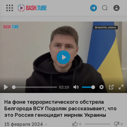
Play
02:10
Play
Mute
Settings
PIP
En
ful
На фоне террористического обстрела
Белгорода ВСУ Подоляк рассказывает, что
это Россия геноцидит мирняк Украины
15 февраля 2024
·
0
0