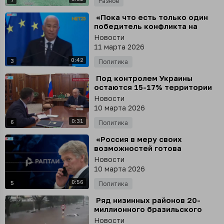
Разное
⁣ «Пока что есть только один
победитель конфликта на
Ближнем Востоке - Россия»
Новости
11 марта 2026
0:42
3
Политика
⁣ Под контролем Украины
остаются 15-17% территории
ДНР
Новости
10 марта 2026
0:31
6
Политика
⁣ «Россия в меру своих
возможностей готова
участвовать в урегулировании
Новости
конфликта на Ближнем
10 марта 2026
Востоке»
0:56
5
Политика
⁣ Ряд низинных районов 20-
миллионного бразильского
Сан-Паулу ушли под воду на
Новости