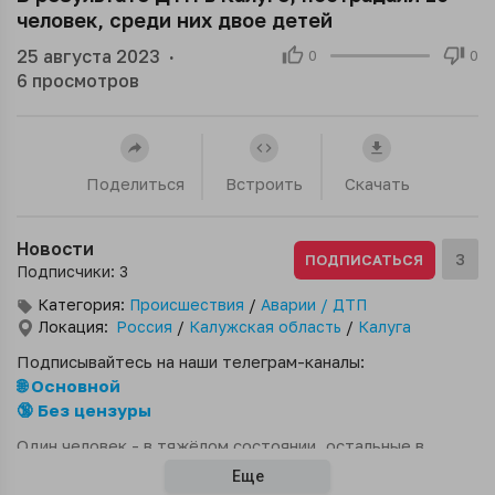
человек, среди них двое детей
25 августа 2023
·
0
0
6
просмотров
Поделиться
Встроить
Скачать
Новости
3
ПОДПИСАТЬСЯ
Подписчики: 3
Категория:
Происшествия
/
Аварии / ДТП
Локация:
Россия
/
Калужская область
/
Калуга
Подписывайтесь на наши телеграм-каналы:
🌐 Основной
🔞 Без цензуры
Один человек - в тяжёлом состоянии, остальные в
состоянии средней тяжести. Четырёх человек
Еще
осмотрели на месте, они отказались от госпитализации.