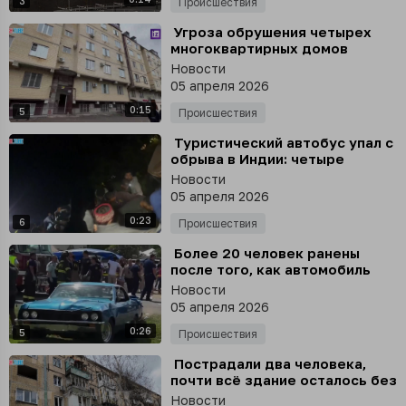
3
Происшествия
⁣ Угроза обрушения четырех
многоквартирных домов
сохраняется в Махачкале, из
Новости
зданий эвакуировано около
05 апреля 2026
300 человек
0:15
5
Происшествия
⁣ Туристический автобус упал с
обрыва в Индии: четыре
человека погибли, 18
Новости
пострадали, - ANI
05 апреля 2026
0:23
6
Происшествия
⁣ Более 20 человек ранены
после того, как автомобиль
протаранил праздничный
Новости
парад в США
05 апреля 2026
0:26
5
Происшествия
⁣ Пострадали два человека,
почти всё здание осталось без
окон, покорёжены балконы
Новости