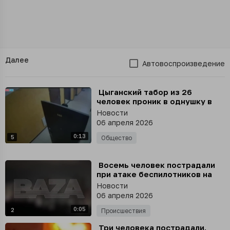
Далее
Автовоспроизведение
⁣ Цыганский табор из 26
человек проник в однушку в
Мытищах, хотя по договору
Новости
должны были заселиться двое
06 апреля 2026
0:13
5
Общество
⁣ Восемь человек пострадали
при атаке беспилотников на
Краснодарский край
Новости
06 апреля 2026
0:05
2
Происшествия
⁣ Три человека пострадали,