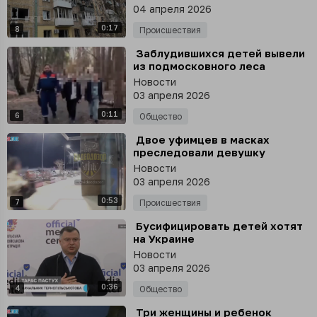
04 апреля 2026
0:17
8
Происшествия
⁣ Заблудившихся детей вывели
из подмосковного леса
спасатели
Новости
03 апреля 2026
0:11
6
Общество
⁣ Двое уфимцев в масках
преследовали девушку
Новости
03 апреля 2026
0:53
7
Происшествия
⁣ Бусифицировать детей хотят
на Украине
Новости
03 апреля 2026
0:36
4
Общество
⁣ Три женщины и ребенок