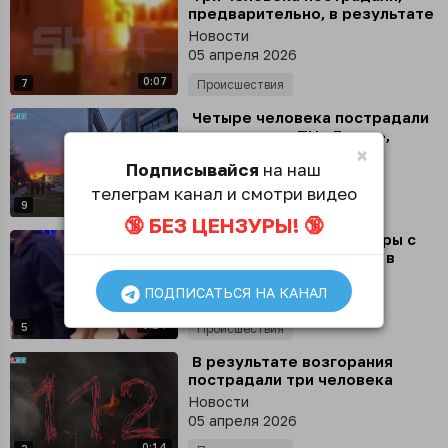
предварительно, в результате
атаки украинского дрона по
Новости
многоэтажке в Новороссийске
05 апреля 2026
0:07
7
Происшествия
⁣ Четыре человека пострадали
при пожаре в ТЦ «Гиант»,
×
среди них двое пожарных
Новости
Подписывайся
на наш
05 апреля 2026
телеграм канал и смотри видео
0:40
9
Происшествия
🔞 БЕЗ ЦЕНЗУРЫ! 🔞
⁣ Крики и плач детей: кадры с
эвакуацией тех, кто был в
игровой комнате на момент
Новости
ПОДПИСАТЬСЯ НА КАНАЛ
начала пожара в
05 апреля 2026
калининградском ТЦ
0:24
5
Происшествия
⁣ В результате возгорания
пострадали три человека
Новости
05 апреля 2026
0:14