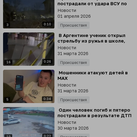
пострадали от удара ВСУ по
двухэтажке в Васильевке
Новости
01 апреля 2026
0:10
3
Происшествия
⁣ В Аргентине ученик открыл
стрельбу из ружья в школе,
погиб один подросток, двое
Новости
госпитализированы, -
31 марта 2026
телеканал TN
0:26
16
Происшествия
⁣ Мошенники атакуют детей в
MAX
Новости
31 марта 2026
0:34
5
Происшествия
⁣ Один человек погиб и пятеро
пострадали в результате ДТП
в Ингушетии
Новости
30 марта 2026
0:22
10