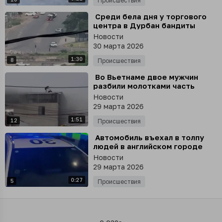
Происшествия
⁣ Среди бела дня у торгового
центра в Дурбан бандиты
остановили инкассаторскую
Новости
машину
30 марта 2026
1:30
8
Происшествия
⁣ Во Вьетнаме двое мужчин
разбили молотками часть
крыши горящего здания и
Новости
спасли из огненной ловушки
29 марта 2026
семь человек
1:51
12
Происшествия
⁣ Автомобиль въехал в толпу
людей в английском городе
Дерби - несколько человек
Новости
пострадали
29 марта 2026
0:27
5
Происшествия