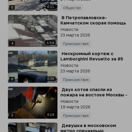
0:11
0
Общество
⁣ В Петропавловске-
Камчатском скорая помощь
не могла проехать минут
Новости
десять, мешали
23 марта 2026
напаркованные машины
1:54
4
Происшествия
⁣ Нескромный кортеж с
Lamborghini Revuelto за 85
млн рублей заметили на
Новости
дорогах Москвы
23 марта 2026
0:26
6
Происшествия
⁣ Двух котов спасли из
пожара на востоке Москвы -
одному из них
Новости
понадобилась помощь,
19 марта 2026
чтобы прийти в себя
0:19
2
Происшествия
⁣ Девушка в московском
метро специально