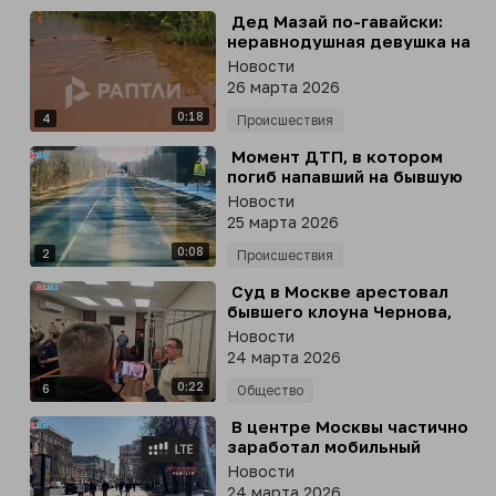
⁣ Дед Мазай по-гавайски:
неравнодушная девушка на
сапе спасла собак от
Новости
наводнения
26 марта 2026
0:18
4
Происшествия
⁣ Момент ДТП, в котором
погиб напавший на бывшую
девушку на севере Москвы,
Новости
публикует РЕН ТВ
25 марта 2026
0:08
2
Происшествия
⁣ Суд в Москве арестовал
бывшего клоуна Чернова,
обвиняемого в гибели 4
Новости
человек при пожаре в
24 марта 2026
центре Москвы, -
0:22
прокуратура
6
Общество
⁣ В центре Москвы частично
заработал мобильный
интернет
Новости
24 марта 2026