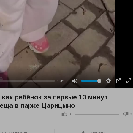
00:07
Mute
Settings
PIP
E
fu
 как ребёнок за первые 10 минут
леща в парке Царицыно
0
0
Встроить
Скачать