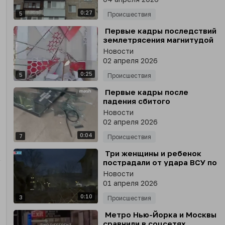
0:27
5
Происшествия
⁣ Первые кадры последствий
землетрясения магнитудой
7.4 в Манадо, Индонезия
Новости
02 апреля 2026
0:25
5
Происшествия
⁣ Первые кадры после
падения сбитого
украинского беспилотника в
Новости
Уфе
02 апреля 2026
0:04
7
Происшествия
⁣ Три женщины и ребенок
пострадали от удара ВСУ по
двухэтажке в Васильевке
Новости
01 апреля 2026
0:10
3
Происшествия
⁣ Метро Нью-Йорка и Москвы
сравнили в соцсетях