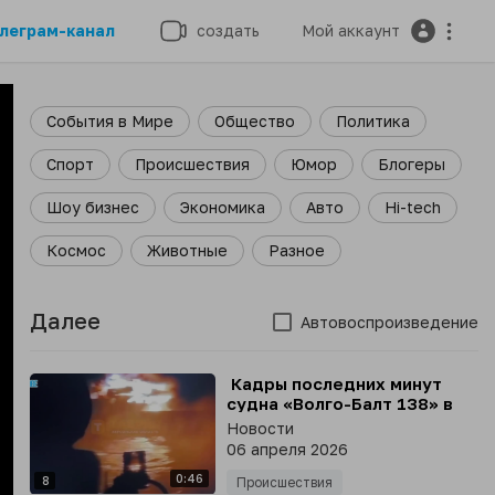
леграм-канал
создать
Мой аккаунт
События в Мире
Общество
Политика
Спорт
Происшествия
Юмор
Блогеры
Шоу бизнес
Экономика
Авто
Hi-tech
Космос
Животные
Разное
Далее
Автовоспроизведение
⁣ Кадры последних минут
судна «Волго-Балт 138» в
Азовском море
Новости
06 апреля 2026
0:46
8
Происшествия