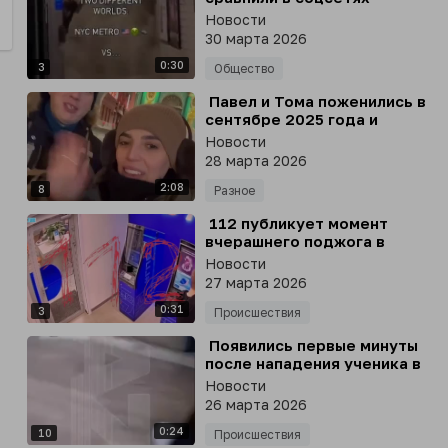
Новости
30 марта 2026
0:30
3
Общество
⁣ Павел и Тома поженились в
сентябре 2025 года и
вскоре вышли в пешее
Новости
путешествие из Москвы до
28 марта 2026
Владивостока
2:08
8
Разное
⁣ 112 публикует момент
вчерашнего поджога в
Газпромбанке на юго-
Новости
западе Москвы
27 марта 2026
0:31
3
Происшествия
⁣ Появились первые минуты
после нападения ученика в
школе в Челябинске
Новости
26 марта 2026
0:24
10
Происшествия