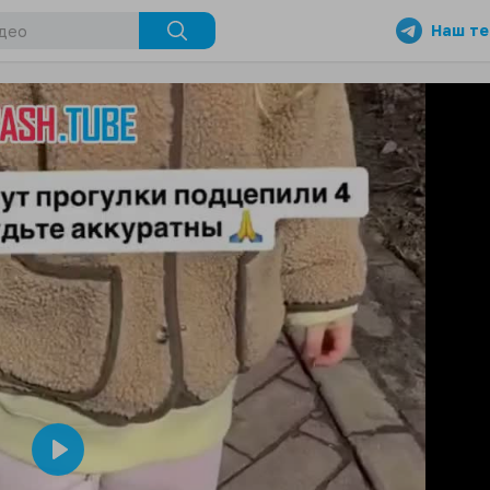
Наш те
Play