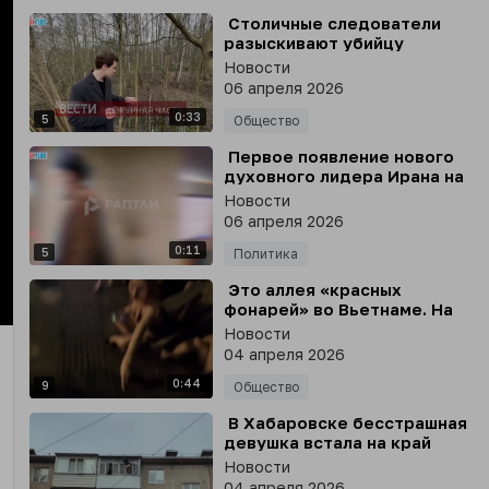
⁣ Столичные следователи
разыскивают убийцу
мужчины, тело которого
Новости
обнаружили в чемодане на
06 апреля 2026
северо-востоке Москвы
0:33
5
Общество
⁣ Первое появление нового
духовного лидера Ирана на
видео - и сразу с
Новости
координатами израильской
06 апреля 2026
АЭС «Димона»
0:11
5
Политика
⁣ Это аллея «красных
фонарей» во Вьетнаме. На
nter
туриста сразу
Новости
llscreen
набрасываются трансы* с
04 апреля 2026
непристойными
0:44
предложениями
9
Общество
⁣ В Хабаровске бесстрашная
девушка встала на край
балкона 5 этажа, чтобы
Новости
помыть окна
04 апреля 2026