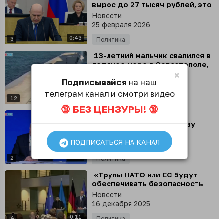
вырос до 27 тысяч рублей, это
затронуло более 4,5 млн
Новости
жителей страны, заявил
25 февраля 2026
Михаил Мишустин
0:43
3
Политика
⁣ 13-летний мальчик свалился в
ледяное море в Севастополе,
видео инцидента показал
×
Новости
Подписывайся
на наш
губернатор Михаил Развожаев
21 января 2026
телеграм канал и смотри видео
0:36
12
Общество
🔞 БЕЗ ЦЕНЗУРЫ! 🔞
⁣ Россия превосходит
противника по количеству
дронов на всех участках
Новости
фронта, заявил Владимир
ПОДПИСАТЬСЯ НА КАНАЛ
19 декабря 2025
Путин
0:24
2
Политика
⁣ «Трупы НАТО или ЕС будут
обеспечивать безопасность
там, где теперь заморожена
Новости
линия фронта»
16 декабря 2025
0:11
4
Политика