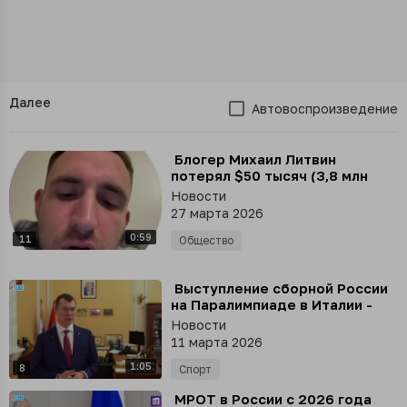
Далее
Автовоспроизведение
⁣ Блогер Михаил Литвин
потерял $50 тысяч (3,8 млн
рублей) при попытке вернуть
Новости
украденный аккаунт в соцсети
27 марта 2026
0:59
11
Общество
⁣ Выступление сборной России
на Паралимпиаде в Италии -
это успех нашего спорта,
Новости
заявил глава ОКР Михаил
11 марта 2026
Дегтярёв
1:05
8
Спорт
⁣ МРОТ в России с 2026 года