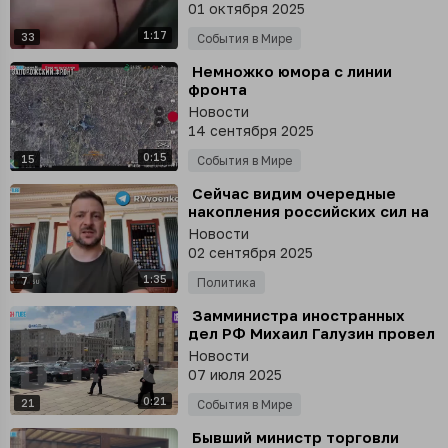
01 октября 2025
1:17
33
События в Мире
⁣ Немножко юмора с линии
фронта
Новости
14 сентября 2025
0:15
15
События в Мире
⁣ Сейчас видим очередные
накопления российских сил на
некоторых участках фронта, -
Новости
Зеленский
02 сентября 2025
1:35
7
Политика
⁣ Замминистра иностранных
дел РФ Михаил Галузин провел
встречу с послом Армении
Новости
Гургеном Арсеняном
07 июля 2025
0:21
21
События в Мире
⁣ Бывший министр торговли