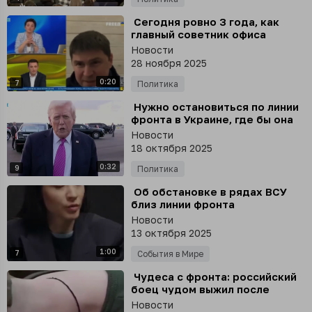
⁣ Сегодня ровно 3 года, как
главный советник офиса
Зеленского Михаил Подоляк
Новости
пообещал приехать на
28 ноября 2025
набережную Ялты
0:20
7
Политика
⁣ Нужно остановиться по линии
фронта в Украине, где бы она
ни проходила - иначе все
Новости
станет слишком запутанно
18 октября 2025
0:32
9
Политика
⁣ Об обстановке в рядах ВСУ
близ линии фронта
Новости
13 октября 2025
1:00
7
События в Мире
⁣ Чудеса с фронта: российский
боец чудом выжил после
попадания пули в голову
Новости