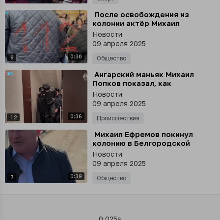
⁣ После освобождения из
колонии актёр Михаил
Ефремов приехал в свою
Новости
московскую квартиру
09 апреля 2025
0:30
9
Общество
⁣ Ангарский маньяк Михаил
Попков показал, как
расправился со своей
Новости
последней жертвой
09 апреля 2025
0:36
12
Происшествия
⁣ Михаил Ефремов покинул
колонию в Белгородской
области. Сейчас он едет в
Новости
Москву, сообщил его адвокат
09 апреля 2025
Юрий Падалко
0:39
7
Общество
0.025s