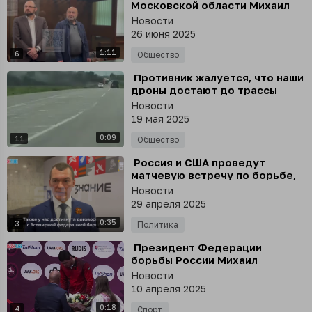
Московской области Михаил
Хубутия остается под
Новости
домашним арестом
26 июня 2025
1:11
6
Общество
⁣ Противник жалуется, что наши
дроны достают до трассы
Краматорск - Доброполье, а
Новости
это 40 км от фронта
19 мая 2025
0:09
11
Общество
⁣ Россия и США проведут
матчевую встречу по борьбе,
заявил SHOT глава Минспорта
Новости
РФ Михаил Дегтярёв
29 апреля 2025
0:35
3
Политика
⁣ Президент Федерации
борьбы России Михаил
Мамиашвили грубо поздравил
Новости
бойца Чермена Валиева с
10 апреля 2025
победой на чемпионате
0:18
Европе
4
Спорт