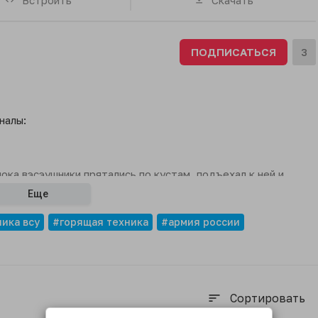
ПОДПИСАТЬСЯ
3
налы:
ока вэсэушники прятались по кустам, подъехал к ней и
ом.Видео показал врио губернатора Курской области
Еще
ика всу
#горящая техника
#армия россии
Сортировать
sort