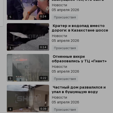
игровой комнате на момент
Новости
начала пожара в
05 апреля 2026
калининградском ТЦ
0:24
5
Происшествия
⁣ Кратер и водопад вместо
дороги: в Казахстане шоссе
из Кегена до Нарынкола
Новости
обрушилось прямо на глазах
05 апреля 2026
у водителей
0:14
1
Происшествия
⁣ Огненные вихри
образовались у ТЦ «Гиант»
в Калининграде - горящие
Новости
обломки обшивки падают
05 апреля 2026
прямо на пожарных
0:22
5
Происшествия
⁣ Частный дом развалился и
упал в бушующую воду
прямо на глазах хозяина
Новости
05 апреля 2026
0:39
6
Происшествия