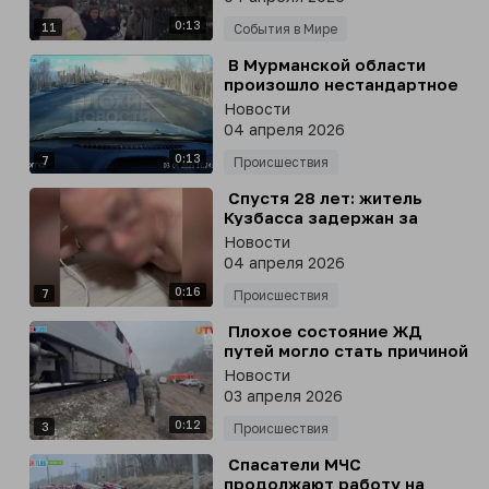
дома в Киевской области
0:13
11
События в Мире
⁣ В Мурманской области
произошло нестандартное
ДТП, в котором погиб
Новости
школьник
04 апреля 2026
0:13
7
Происшествия
⁣ Спустя 28 лет: житель
Кузбасса задержан за
тройное убийство в
Новости
Тульской области
04 апреля 2026
0:16
7
Происшествия
⁣ Плохое состояние ЖД
путей могло стать причиной
схода вагонов с рельсов в
Новости
Ульяновской области
03 апреля 2026
0:12
3
Происшествия
⁣ Спасатели МЧС
продолжают работу на