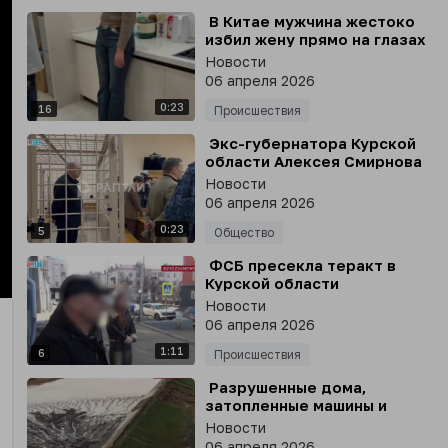
⁣ В Китае мужчина жестоко
избил жену прямо на глазах
у друзей
Новости
06 апреля 2026
0:23
16
Происшествия
⁣ Экс-губернатора Курской
области Алексея Смирнова
приговорили к 14 годам
Новости
колонии строгого режима
06 апреля 2026
0:23
5
Общество
⁣ ФСБ пресекла теракт в
Курской области
nter
Новости
llscreen
06 апреля 2026
1:11
6
Происшествия
⁣ Разрушенные дома,
затопленные машины и
размытые берега - в сети
Новости
публикуют кадры
06 апреля 2026