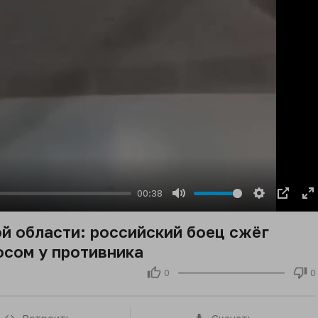
00:38
Mute
Settings
PIP
E
fu
й области: российский боец сжёг
осом у противника
0
0
Встроить
Скачать