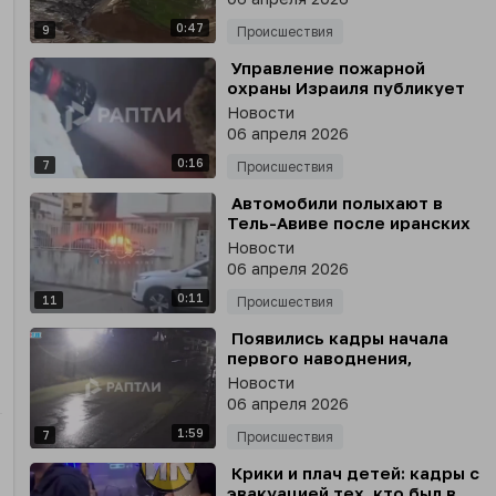
последствий наведения в
0:47
Дагестане
9
Происшествия
⁣ Управление пожарной
охраны Израиля публикует
кадры с места прилета в
Новости
Хайфе
06 апреля 2026
0:16
7
Происшествия
⁣ Автомобили полыхают в
Тель-Авиве после иранских
ударов - кадры
Новости
последствий атаки
06 апреля 2026
публикует Sabereen
0:11
11
Происшествия
⁣ Появились кадры начала
первого наводнения,
которое накрыло Махачкалу
Новости
28 марта
06 апреля 2026
1:59
7
Происшествия
⁣ Крики и плач детей: кадры с
эвакуацией тех, кто был в