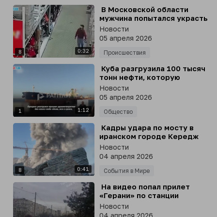
⁣ В Московской области
мужчина попытался украсть
из магазина одежду и
Новости
энергетики, надев на себя
05 апреля 2026
новые вещи и сменив обувь
0:32
8
Происшествия
⁣ Куба разгрузила 100 тысяч
тонн нефти, которую
доставил в Матанас
Новости
российский танкер
05 апреля 2026
«Анатолий Колодкин»
1:12
1
Общество
⁣ Кадры удара по мосту в
иранском городе Кередж
авиацией США
Новости
04 апреля 2026
0:41
8
События в Мире
⁣ На видео попал прилет
«Герани» по станции
радиоэлектронной борьбы,
Новости
установленной на крыше
04 апреля 2026