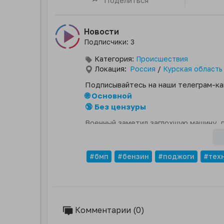
Новости
Подписчики: 3
Категория:
Происшествия
Локация:
Россия
/
Курская область
Подписывайтесь на наши телеграм-ка
🌐 Основной
🔞 Без цензуры
Военный заметил заглохшую машину, п
поджёг с помощью канистры с бензин
Алексей Смирнов.
#бмп
#бензин
#поджоги
#техн
Комментарии (0)