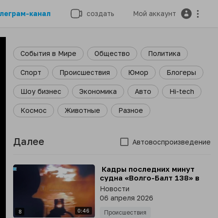
леграм-канал
создать
Мой аккаунт
События в Мире
Общество
Политика
Спорт
Происшествия
Юмор
Блогеры
Шоу бизнес
Экономика
Авто
Hi-tech
Космос
Животные
Разное
Далее
Автовоспроизведение
⁣ Кадры последних минут
судна «Волго-Балт 138» в
Азовском море
Новости
06 апреля 2026
0:46
8
Происшествия