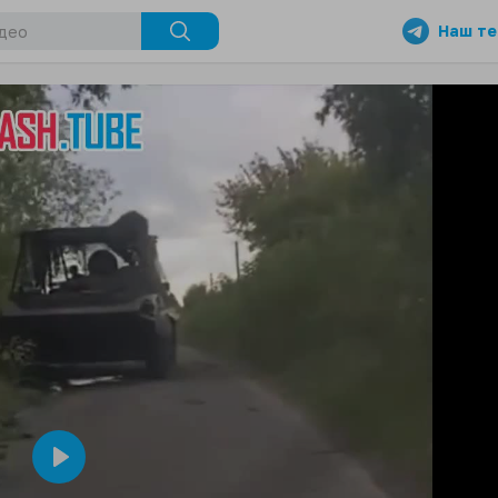
Наш те
Play