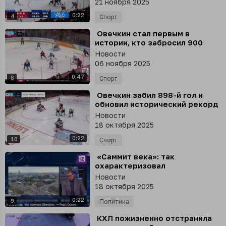
21 ноября 2025
0:22
4
Спорт
⁣ Овечкин стал первым в
истории, кто забросил 900
шайб в регулярках НХЛ, но
Новости
пока «Вашингтон» праздновал,
06 ноября 2025
произошла кража
0:47
8
Спорт
⁣ Овечкин забил 898-й гол и
обновил исторический рекорд
НХЛ
Новости
18 октября 2025
0:22
10
Спорт
⁣ «Саммит века»: так
охарактеризовал
предстоящую встречу Путина
Новости
и Трампа президент Сербии
18 октября 2025
Александр Вучич
0:22
9
Политика
⁣ КХЛ пожизненно отстранила