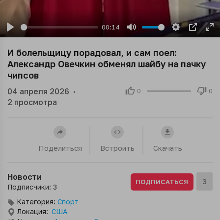
00:14
Play
Mute
Settings
PIP
En
ful
И болельщицу порадовал, и сам поел:
Александр Овечкин обменял шайбу на пачку
чипсов
04 апреля 2026
·
0
0
2
просмотра
Поделиться
Встроить
Скачать
Новости
3
ПОДПИСАТЬСЯ
Подписчики: 3
Категория:
Спорт
Локация:
США