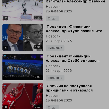
Кэпиталз» Александр Овечкин
забросил 919-ю шайбу в матче
Новости
регулярного чемпионата НХЛ
28 января 2026
против «Сиэтла»
0:21
2
Спорт
⁣ Президент Финляндии
Александр Стубб заявил, что
Европа может защитить себя
Новости
без США
23 января 2026
0:39
6
Политика
⁣ Президент Финляндии
Александр Стубб удивился,
когда его назвали одним из
Новости
тех, кто «нашептывает» свои
21 января 2026
идеи Дональду Трампу
0:07
2
Политика
⁣ Овечкин не поступился
принципами и отказался
поддерживать ЛГБТ*
Новости
18 января 2026
0:12
8
Спорт