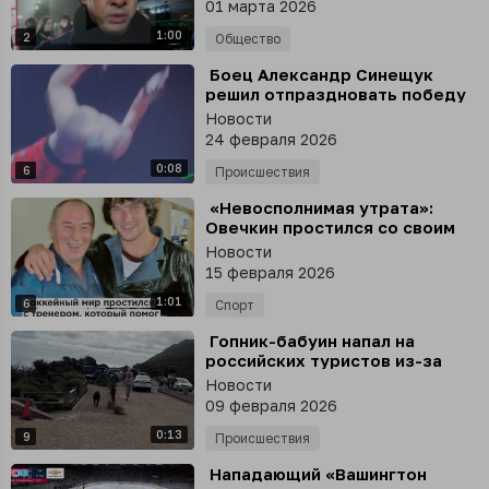
РЕН ТВ о сборах российских
01 марта 2026
клубов в ОАЭ
1:00
2
Общество
⁣ Боец Александр Синещук
решил отпраздновать победу
на турнире «Южный рубеж»
Новости
эффектным сальто назад
24 февраля 2026
0:08
6
Происшествия
⁣ «Невосполнимая утрата»:
Овечкин простился со своим
первым тренером Филипповым
Новости
15 февраля 2026
1:01
6
Спорт
⁣ Гопник-бабуин напал на
российских туристов из-за
чипсов и мороженого в ЮАР
Новости
09 февраля 2026
0:13
9
Происшествия
⁣ Нападающий «Вашингтон