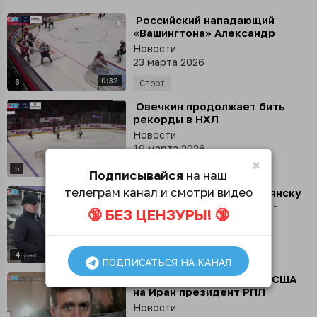
⁣ Российский нападающий
«Вашингтона» Александр
Овечкин стал вторым игроком,
Новости
забросившим 1 000 шайб в НХЛ
23 марта 2026
с учетом плей-офф
0:32
6
Спорт
⁣ Овечкин продолжает бить
рекорды в НХЛ
Новости
19 марта 2026
×
0:24
5
Спорт
Подписывайся
на наш
телеграм канал и смотри видео
⁣ ВСУ нанесли удар по Брянску
ракетами Storm Shadow, -
🔞 БЕЗ ЦЕНЗУРЫ! 🔞
сообщил глава области
Новости
Александр Богомаз
11 марта 2026
0:18
4
Происшествия
ПОДПИСАТЬСЯ НА КАНАЛ
⁣ На фоне атак Израиля и США
на Иран президент РПЛ
Александр Алаев рассказал
Новости