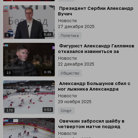
⁣ Президент Сербии Александр
Вучич
Новости
27 декабря 2025
0:46
6
Политика
⁣ Фигурист Александр Галлямов
отказался извиниться за
хамство и угрозы в адрес
Новости
продюсера телеканала «78»
22 декабря 2025
0:35
10
Общество
⁣ Александр Большунов сбил с
ног лыжника Александра
Бакурова после гонки на Кубке
Новости
России
29 ноября 2025
0:52
170
Спорт
⁣ Овечкин забросил шайбу в
четвертом матче подряд
Новости