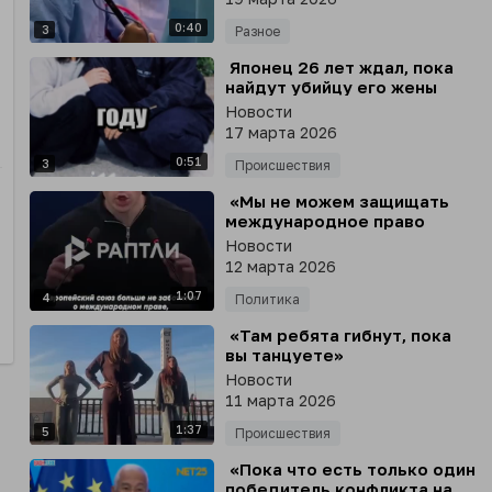
0:40
3
Разное
⁣ Японец 26 лет ждал, пока
найдут убийцу его жены
Новости
17 марта 2026
0:51
3
Происшествия
⁣ «Мы не можем защищать
международное право
только тогда, когда это
Новости
выгодно нам»
12 марта 2026
1:07
4
Политика
⁣ «Там ребята гибнут, пока
вы танцуете»
Новости
11 марта 2026
1:37
5
Происшествия
⁣ «Пока что есть только один
победитель конфликта на