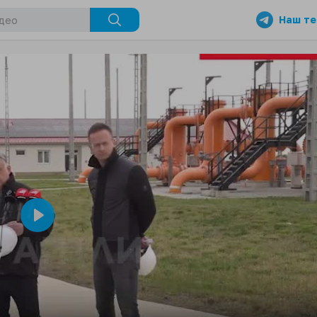
Наш те
Play