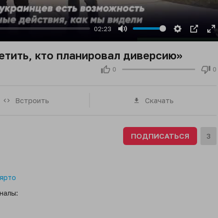
02:23
Mute
Settings
PIP
E
fu
етить, кто планировал диверсию»
0
0
Встроить
Скачать
ПОДПИСАТЬСЯ
3
ярто
налы: