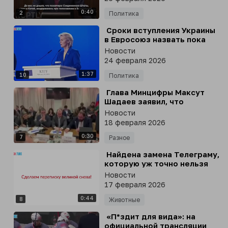
Сикорский отрицает
0:40
реальность
2
Политика
⁣ Сроки вступления Украины
в Евросоюз назвать пока
невозможно, - глава ЕК
Новости
Урсула фон дер Ляйен
24 февраля 2026
1:37
10
Политика
⁣ Глава Минцифры Максут
Шадаев заявил, что
Telegram пока не будут
Новости
ограничивать в зоне СВО
18 февраля 2026
0:30
7
Разное
⁣ Найдена замена Телеграму,
которую уж точно нельзя
будет заблокировать
Новости
17 февраля 2026
0:44
8
Животные
⁣ «П*здит для вида»: на
официальной трансляции