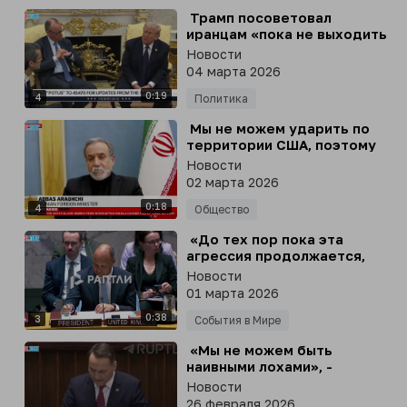
⁣ Трамп посоветовал
иранцам «пока не выходить
на протесты»
Новости
04 марта 2026
0:19
4
Политика
⁣ Мы не можем ударить по
территории США, поэтому
будем атаковать их базы в
Новости
регионе, - глава МИД Ирана
02 марта 2026
Арагчи
0:18
4
Общество
⁣ «До тех пор пока эта
агрессия продолжается,
Иран будет продолжать
Новости
считать своим
01 марта 2026
неотъемлемым правом
0:38
право на самооборону»
3
События в Мире
⁣ «Мы не можем быть
наивными лохами», -
министр иностранных дел
Новости
Польши Радослав
26 февраля 2026