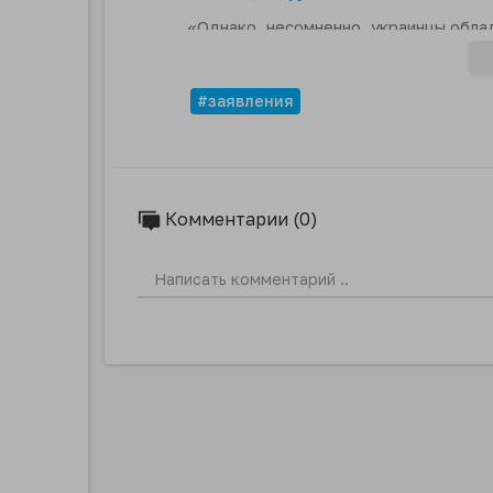
«Однако, несомненно, украинцы обла
подобные действия», - премьер Венг
взрывчатке.
#заявления
Комментарии (0)