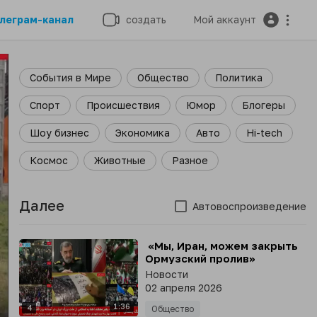
леграм-канал
создать
Мой аккаунт
События в Мире
Общество
Политика
Спорт
Происшествия
Юмор
Блогеры
Шоу бизнес
Экономика
Авто
Hi-tech
Космос
Животные
Разное
Далее
Автовоспроизведение
⁣ «Мы, Иран, можем закрыть
Ормузский пролив»
Новости
02 апреля 2026
1:36
4
Общество