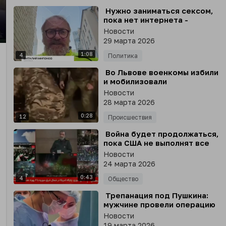
⁣ Нужно заниматься сексом,
пока нет интернета -
Госдума
Новости
nter
29 марта 2026
llscreen
1:08
4
Политика
⁣ Во Львове военкомы избили
и мобилизовали
американца, пока его друг
Новости
снимал происходящее на
28 марта 2026
видео
0:28
12
Происшествия
⁣ Война будет продолжаться,
пока США не выполнят все
условия Ирана
Новости
24 марта 2026
0:43
4
Общество
⁣ Трепанация под Пушкина:
мужчине провели операцию
на мозге, пока он читал
Новости
«Онегина»
19 марта 2026