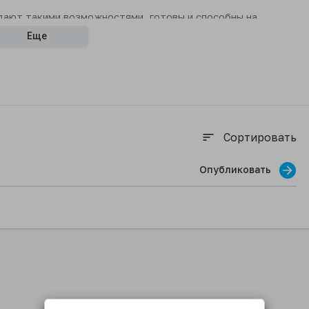
дают такими возможностями, готовы и способны на
рии Орбан об обнаруженной у «Турецкого потока»
Еще
Сортировать
sort
Опубликовать