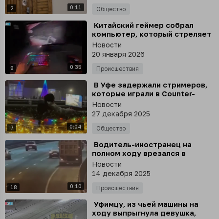
0:11
2
Общество
⁣ Китайский геймер собрал
компьютер, который стреляет
по нему каждый раз, когда в
Новости
него стреляют в игре
20 января 2026
0:35
9
Происшествия
⁣ В Уфе задержали стримеров,
которые играли в Counter-
Strike прямо в прицепе на
Новости
полном ходу
27 декабря 2025
0:04
7
Общество
⁣ Водитель-иностранец на
полном ходу врезался в
грузовик на КАД – один его
Новости
пассажир погиб, а второй
14 декабря 2025
получил тяжёлые травмы
0:10
18
Происшествия
⁣ Уфимцу, из чьей машины на
ходу выпрыгнула девушка,