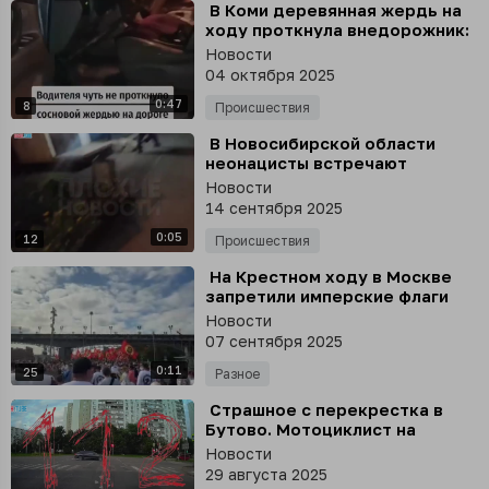
⁣ В Коми деревянная жердь на
ходу проткнула внедорожник:
кол остановился в считанных
Новости
сантиметрах от груди
04 октября 2025
48‑летнего водителя
0:47
8
Происшествия
⁣ В Новосибирской области
неонацисты встречают
доставщиков у подъездов, а
Новости
затем стреляют им в лица из
14 сентября 2025
сигнальных пистолетов
0:05
12
Происшествия
⁣ На Крестном ходу в Москве
запретили имперские флаги
Новости
07 сентября 2025
0:11
25
Разное
⁣ Страшное с перекрестка в
Бутово. Мотоциклист на
полном ходу влетел в
Новости
иномарку. Конечно, не выжил
29 августа 2025