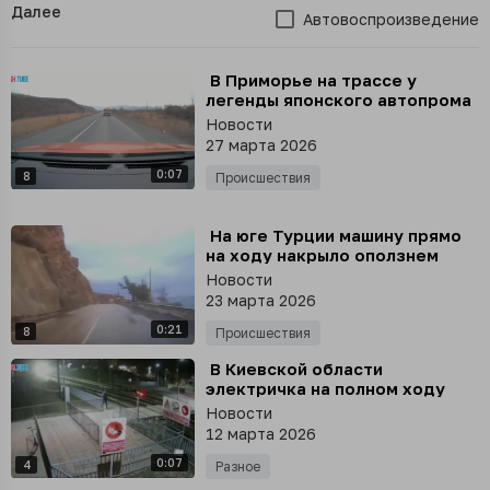
Далее
Автовоспроизведение
⁣ В Приморье на трассе у
легенды японского автопрома
Mark ll на полном ходу
Новости
отвалился капот и улетел в
27 марта 2026
небо
0:07
8
Происшествия
⁣ На юге Турции машину прямо
на ходу накрыло оползнем
Новости
23 марта 2026
0:21
8
Происшествия
⁣ В Киевской области
электричка на полном ходу
сбила мужчину
Новости
12 марта 2026
0:07
4
Разное