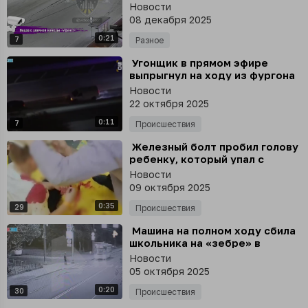
дали 5,5 лет строгого режима
Новости
08 декабря 2025
0:21
7
Разное
⁣ Угонщик в прямом эфире
выпрыгнул на ходу из фургона
- прямо под колёса встречки в
Новости
Лос-Анджелесе
22 октября 2025
0:11
7
Происшествия
⁣ Железный болт пробил голову
ребенку, который упал с
тарзанки в развлекательном
Новости
центре в Омске
09 октября 2025
0:35
29
Происшествия
⁣ Машина на полном ходу сбила
школьника на «зебре» в
Петербурге
Новости
05 октября 2025
0:20
30
Происшествия