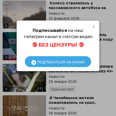
⁣ Колесо отвалилось у
пассажирского автобуса на
полном ходу в Калининграде
Новости
23 февраля 2026
×
0:26
5
Происшествия
Подписывайся
на наш
⁣ Владивостокский водитель
телеграм канал и смотри видео
потушил загоревшийся на ходу
🔞 БЕЗ ЦЕНЗУРЫ! 🔞
автобус голыми руками, а
Новости
затем продолжил свой рейс
01 февраля 2026
0:43
3
Происшествия
ПОДПИСАТЬСЯ НА КАНАЛ
⁣ В Казани утром два пассажира
выпали из автобуса на ходу из-
за открытой двери
Новости
29 января 2026
0:21
3
Происшествия
⁣ В Челябинске жители
пожаловались на крыс,
которые бегают по подъезду и
Новости
лезут в квартиры
26 января 2026