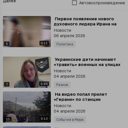
Далее
Автовоспроизведение
⁣ Первое появление нового
духовного лидера Ирана на
видео - и сразу с
Новости
координатами израильской
06 апреля 2026
АЭС «Димона»
0:11
5
Политика
⁣ Украинские дети начинают
«травить» военных на улицах
после просмотра в ТикТок
Новости
видео о действиях ТЦК
04 апреля 2026
0:40
7
Разное
⁣ На видео попал прилет
«Герани» по станции
радиоэлектронной борьбы,
Новости
установленной на крыше дома
04 апреля 2026
в Киевской области
0:13
11
События в Мире