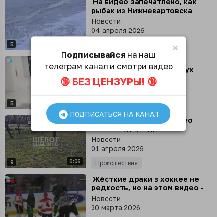
⁣ На видео запечатлено, как
рыбак из Нижневартовска
переходил Обь в стороне от
Новости
тропы и провалился под лед
04 апреля 2026
0:34
5
Происшествия
×
Подписывайся
на наш
⁣ Видео, на котором
телеграм канал и смотри видео
подсудимый напал на двух
полицейских при попытке
🔞 БЕЗ ЦЕНЗУРЫ! 🔞
Новости
сбежать, показал Следком
03 апреля 2026
0:10
5
Происшествия
ПОДПИСАТЬСЯ НА КАНАЛ
⁣ Шебекинец снял на видео
момент удара дрона по
гражданскому автомобилю
Новости
01 апреля 2026
0:06
9
Происшествия
⁣ Жёсткие драки в хоккее не
редкость, но на этом видео -
благотворительный матч
Новости
между полицейскими и
30 марта 2026
пожарными Нью-Йорка