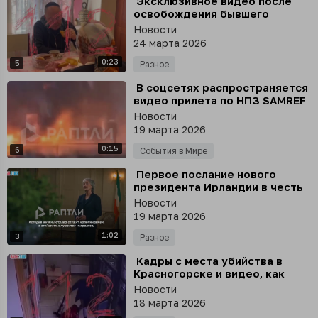
⁣ Эксклюзивное видео после
освобождения бывшего
заместителя главы
Новости
Росприроднадзора из колонии
24 марта 2026
0:23
5
Разное
⁣ В соцсетях распространяется
видео прилета по НПЗ SAMREF
в Саудовской Аравии
Новости
19 марта 2026
0:15
6
События в Мире
⁣ Первое послание нового
президента Ирландии в честь
Дня святого Патрика - и
Новости
скандал в соцсетях
19 марта 2026
1:02
3
Разное
⁣ Кадры с места убийства в
Красногорске и видео, как
стриптизёр выносит
Новости
расчленённое тело своей
18 марта 2026
девушки в чемоданах