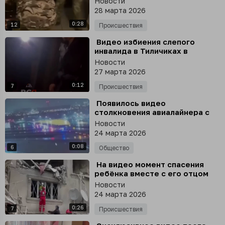
Новости
происходящее на видео
28 марта 2026
0:28
12
Происшествия
⁣ Видео избиения слепого
инвалида в Тиличиках в
Камчатском крае
Новости
27 марта 2026
0:12
7
Происшествия
⁣ Появилось видео
столкновения авиалайнера с
пожарной машиной в
Новости
аэропорту Нью-Йорка
24 марта 2026
0:08
6
Общество
⁣ На видео момент спасения
ребёнка вместе с его отцом
после авиаударов США и
Новости
Израиля по зданиям в
24 марта 2026
Тегеране
0:26
7
Происшествия