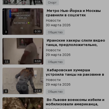
0:16
7
Спорт
⁣ Метро Нью-Йорка и Москвы
сравнили в соцсетях
Новости
30 марта 2026
0:30
3
Общество
⁣ Иранские хакеры слили видео
танца, предположительно,
директора ФБР
Новости
29 марта 2026
0:59
11
Общество
⁣ Хабаровская зумерша
устроила танцы на раковине в
ТЦ ради эффектного видео
Новости
29 марта 2026
0:14
8
Общество
⁣ Во Львове военкомы избили и
мобилизовали американца,
пока его друг снимал