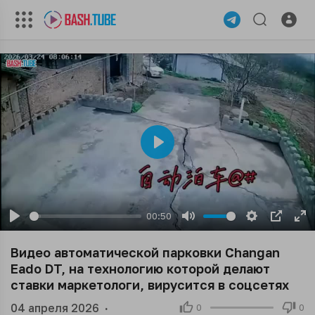
Play
00:50
Play
Mute
Settings
PIP
En
ful
Видео автоматической парковки Changan
Eado DT, на технологию которой делают
ставки маркетологи, вирусится в соцсетях
04 апреля 2026
·
0
0