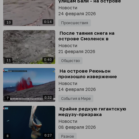
улицам Бали - на острове
сезон дождей
Новости
24 февраля 2026
0:14
10
Происшествия
⁣ После таяния снега на
острове Смоленск в
Антарктиде обнажились горы
Новости
мусора, сообщил
21 февраля 2026
путешественник Фёдор
0:40
Конюхов
11
Общество
⁣ На острове Реюньон
произошло извержение
вулкана Питон-де-ла-Фурнез,
Новости
- агентство Orange
14 февраля 2026
0:32
7
События в Мире
⁣ Крайне редкую гигантскую
медузу-призрака
Stygiomedusa gigantea сняли
Новости
на видео у берегов Аргентины
08 февраля 2026
0:27
8
Разное