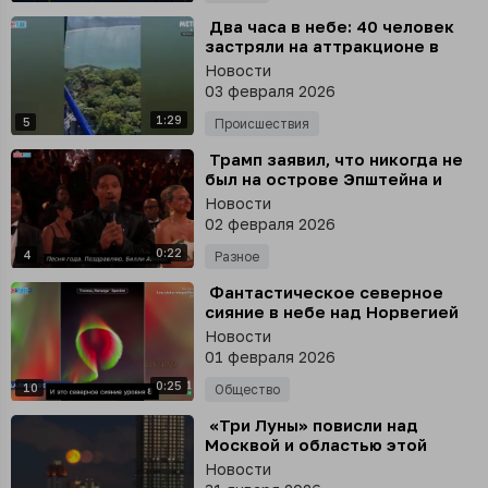
⁣ Два часа в небе: 40 человек
застряли на аттракционе в
Бразилии
Новости
03 февраля 2026
1:29
5
Происшествия
⁣ Трамп заявил, что никогда не
был на острове Эпштейна и
даже близко к нему
Новости
02 февраля 2026
0:22
4
Разное
⁣ Фантастическое северное
сияние в небе над Норвегией
Новости
01 февраля 2026
0:25
10
Общество
⁣ «Три Луны» повисли над
Москвой и областью этой
ночью - редкое явление
Новости
называется «парселена»