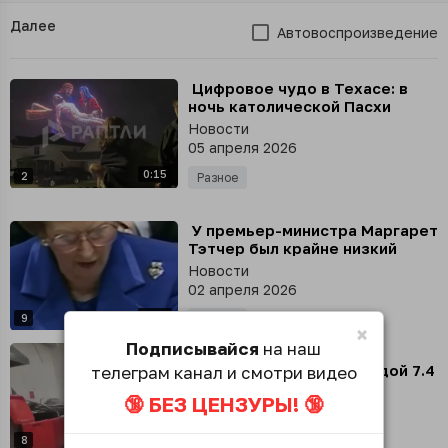
Далее
Автовоспроизведение
⁣ Цифровое чудо в Техасе: в
ночь католической Пасхи
тысячи дронов в небе
Новости
воссоздали сцены распятия и
05 апреля 2026
воскресения Иисуса Христа
0:15
2
Разное
⁣ У премьер-министра Маргарет
Тэтчер был крайне низкий
рейтинг, когда в 1982 году
Новости
вспыхнул конфликт за
02 апреля 2026
Фолклендские острова
1:15
9
Разное
×
Подписывайся
на наш
⁣ Момент мощного
землетрясения магнитудой 7.4
телеграм канал и смотри видео
на острове Маджу (Индонезия
Новости
🔞 БЕЗ ЦЕНЗУРЫ! 🔞
2/04/2026)
02 апреля 2026
0:29
8
Происшествия