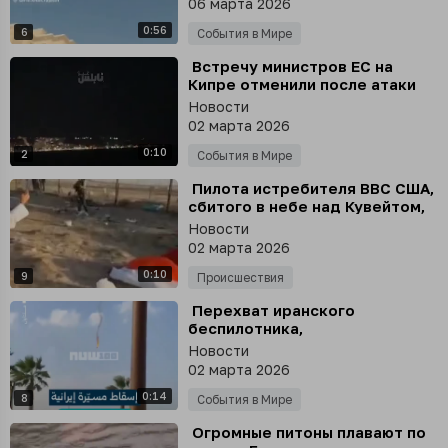
06 марта 2026
марта
0:56
6
События в Мире
⁣ Встречу министров ЕС на
Кипре отменили после атаки
иранского беспилотника на
Новости
британскую базу на острове
02 марта 2026
0:10
2
События в Мире
⁣ Пилота истребителя ВВС США,
сбитого в небе над Кувейтом,
задержали, сообщает
Новости
иранский телеканал SNN
02 марта 2026
0:10
9
Происшествия
⁣ Перехват иранского
беспилотника,
предположительно, в небе над
Новости
Кувейтом попал на видео
02 марта 2026
0:14
8
События в Мире
⁣ Огромные питоны плавают по