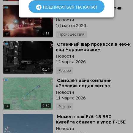
ПОДПИСАТЬСЯ НА КАНАЛ
⁣ Новые санкции США против
кубинской нефти
спровоцировали коллапс и
Новости
уличные волнения на острове
16 марта 2026
0:11
2
Происшествия
⁣ Огненный шар пронёсся в небе
над Черноморским
побережьем Краснодарского
Новости
края
12 марта 2026
0:14
3
Разное
⁣ Самолёт авиакомпании
«Россия» подал сигнал
бедствия в небе над
Новости
Красноярским краем
11 марта 2026
0:32
7
Разное
⁣ Момент как F/A-18 ВВС
Кувейта сбивает в упор F-15E
ВВС США ракетой «воздух-
Новости
воздух» в небе над Кувейтом 2