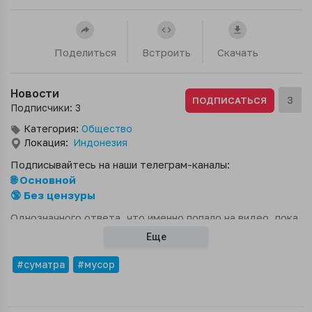
Поделиться
Встроить
Скачать
Новости
3
ПОДПИСАТЬСЯ
Подписчики: 3
Категория:
Общество
Локация:
Индонезия
Подписывайтесь на наши телеграм-каналы:
🌐 Основной
🔞 Без цензуры
Однозначного ответа, что именно попало на видео, пока
нет. Одно из основных предположений - редкая
Еще
траектория падения космического мусора.
#суматра
#мусор