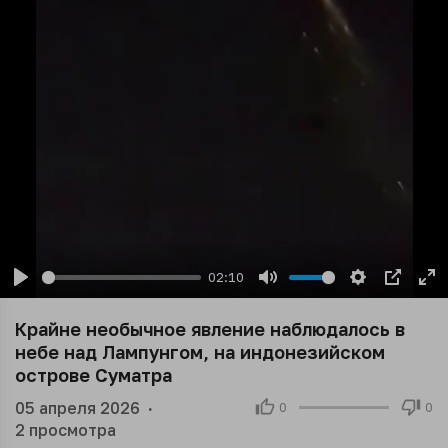
02:10
Play
Mute
Settings
PIP
En
ful
Крайне необычное явление наблюдалось в
небе над Лампунгом, на индонезийском
острове Суматра
05 апреля 2026
·
0
0
2
просмотра