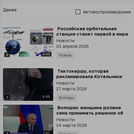
Далее
Автовоспроизведение
⁣ Российская орбитальная
станция станет первой в мире
платформой-дроном, которая
Новости
оснащена роботами, заявил
01 апреля 2026
Дмитрий Баканов
0:49
8
Разное
⁣ Тиктокершу, которая
рекламировала Котельники
как «самый мусульманский
Новости
город в Подмосковье»
27 марта 2026
арестовали в Москве
0:45
3
Блогеры
⁣ Володин: женщина должна
сама принимать решение об
аборте, исходя из
Новости
собственной ситуации - это
24 марта 2026
самый правильный подход
1:27
8