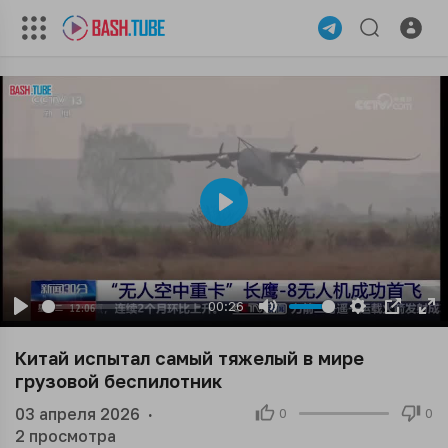
Play
00:26
Play
Mute
Settings
PIP
En
ful
Китай испытал самый тяжелый в мире
грузовой беспилотник
03 апреля 2026
·
0
0
2
просмотра