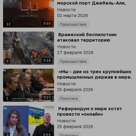
морской порт Джебель-Али,
один из крупнейших в мире,
Новости
где также расположены силы
01 марта 2026
американского флота
0:03
12
Происшествия
⁣ Вражеский беспилотник
атаковал территорию
автосервиса в Сеймском
Новости
округе Курской области
27 февраля 2026
0:18
6
Происшествия
⁣ «Мы - две из трех крупнейших
промышленных держав в мире.
Это большая ответственность,
Новости
но это также большая
25 февраля 2026
возможность»
0:27
1
Политика
⁣ Референдум о мире хотят
провести «онлайн»
Новости
25 февраля 2026
0:54
3
Политика