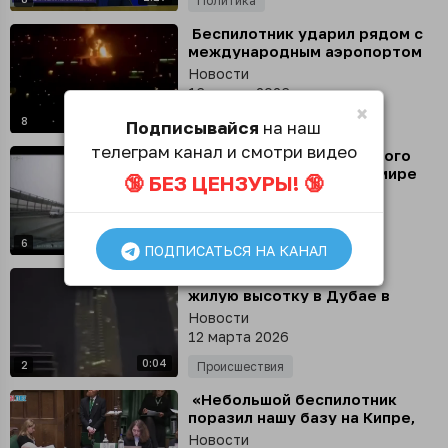
Политика
⁣ Беспилотник ударил рядом с
международным аэропортом
Дубая
Новости
16 марта 2026
×
0:18
8
Происшествия
Подписывайся
на наш
телеграм канал и смотри видео
⁣ В Волгограде нашли самого
спокойного водителя в мире
🔞 БЕЗ ЦЕНЗУРЫ! 🔞
Новости
13 марта 2026
0:20
6
Происшествия
ПОДПИСАТЬСЯ НА КАНАЛ
⁣ Беспилотник врезался в
жилую высотку в Дубае в
районе гавани Дубай-Крик -
Новости
проводится эвакуация
12 марта 2026
0:04
2
Происшествия
⁣ «Небольшой беспилотник
поразил нашу базу на Кипре,
прилетев со стороны Ливана
Новости