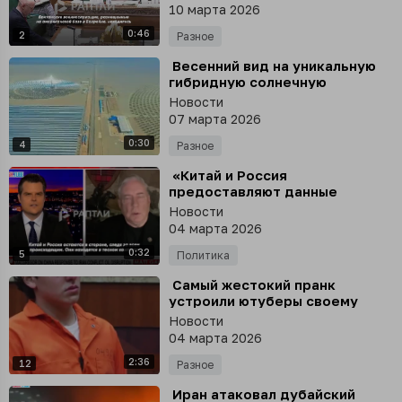
или Ирака. Ирак уже выпустил»
10 марта 2026
0:46
2
Разное
⁣ Весенний вид на уникальную
гибридную солнечную
электростанцию в пустыне
Новости
Гоби, провинции Ганьсу, Китай
07 марта 2026
0:30
4
Разное
⁣ «Китай и Россия
предоставляют данные
спутниковой разведки, что
Новости
объясняет некоторые
04 марта 2026
выдающиеся успехи Ирана»
0:32
5
Политика
⁣ Самый жестокий пранк
устроили ютуберы своему
новому коллеге
Новости
04 марта 2026
2:36
12
Разное
⁣ Иран атаковал дубайский