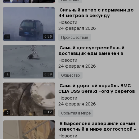
⁣ Сильный ветер с порывами до
44 метров в секунду
парализовал движение на
Новости
одной из дорог в горах Тянь-
24 февраля 2026
Шаня, Китай
0:56
3
Происшествия
⁣ Самый целеустремлённый
доставщик еды замечен в
Рязани
Новости
24 февраля 2026
0:39
3
Общество
⁣ Самый дорогой корабль ВМС
США USS Gerald Ford у берегов
Ирана залило
Новости
канализационными отходами
24 февраля 2026
0:12
2
События в Мире
⁣ В Барселоне завершили самый
известный в мире долгострой -
храм Святого Семейства
Новости