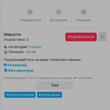
Поделиться
Встроить
Скачать
Новости
3
ПОДПИСАТЬСЯ
Подписчики: 3
Категория:
Разное
Локация:
Китай
Подписывайтесь на наши телеграм-каналы:
🌐 Основной
🔞 Без цензуры
Семитонный CY-8 с размахом крыльев 25 метров
оснащен двумя турбовинтовыми двигателями и способен
Еще
нести полезную нагрузку до 3,5 тонн на расстояние
более 3 тыс. км.
#беспилотники
#испытания