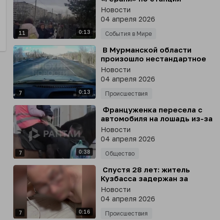
радиоэлектронной борьбы,
Новости
установленной на крыше
04 апреля 2026
дома в Киевской области
0:13
11
События в Мире
⁣ В Мурманской области
произошло нестандартное
ДТП, в котором погиб
Новости
школьник
04 апреля 2026
0:13
7
Происшествия
⁣ Француженка пересела с
автомобиля на лошадь из-за
повышения цен на бензин
Новости
04 апреля 2026
0:38
7
Общество
⁣ Спустя 28 лет: житель
Кузбасса задержан за
тройное убийство в
Новости
Тульской области
04 апреля 2026
0:16
7
Происшествия