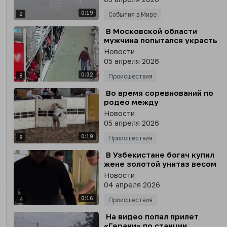
0:19
2
События в Мире
⁣ В Московской области
мужчина попытался украсть
из магазина одежду и
Новости
энергетики, надев на себя
05 апреля 2026
новые вещи и сменив обувь
0:32
8
Происшествия
⁣ Во время соревнований по
родео между
американскими и
Новости
мексиканскими
05 апреля 2026
наездниками лошадь
0:19
укусила одного из ковбоев
8
Происшествия
за ногу
⁣ В Узбекистане богач купил
жене золотой унитаз весом
29 килограмм
Новости
04 апреля 2026
0:16
4
Происшествия
⁣ На видео попал прилет
«Герани» по станции