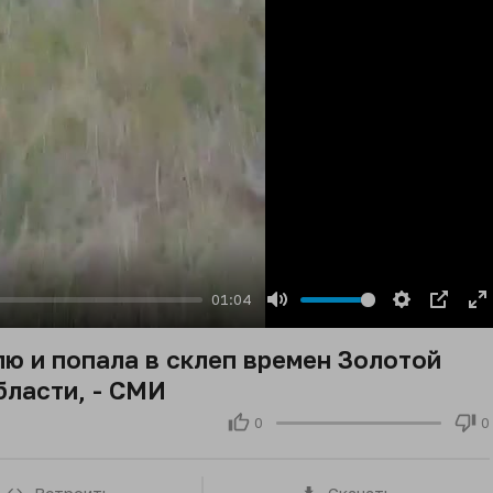
01:04
Mute
Settings
PIP
E
fu
ю и попала в склеп времен Золотой
бласти, - СМИ
0
0
Встроить
Скачать