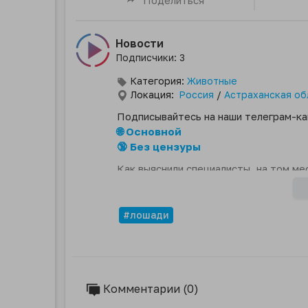
Новости
Подписчики: 3
Категория:
Животные
Локация:
Россия
/
Астраханская об
Подписывайтесь на наши телеграм-ка
🌐 Основной
🔞 Без цензуры
Как выяснили специалисты, на том ме
погребальная конструкция, предполож
сохраняются воздушные полости, поя
#лошади
Комментарии (0)