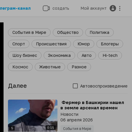
леграм-канал
создать
Мой аккаунт
События в Мире
Общество
Политика
Спорт
Происшествия
Юмор
Блогеры
Шоу бизнес
Экономика
Авто
Hi-tech
Космос
Животные
Разное
Далее
Автовоспроизведение
⁣ Фермер в Башкирии нашел
в земле арсенал времен
Гражданской войны
Новости
06 апреля 2026
0:15
5
События в Мире