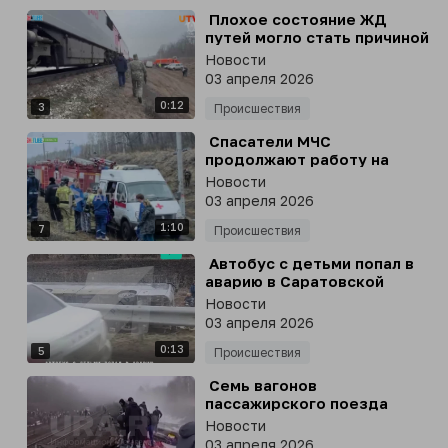
⁣ Плохое состояние ЖД
путей могло стать причиной
схода вагонов с рельсов в
Новости
Ульяновской области
03 апреля 2026
0:12
3
Происшествия
⁣ Спасатели МЧС
продолжают работу на
месте схода пассажирских
Новости
вагонов поезда Москва -
03 апреля 2026
Челябинск в Ульяновской
1:10
области
7
Происшествия
⁣ Автобус с детьми попал в
аварию в Саратовской
области
Новости
03 апреля 2026
0:13
5
Происшествия
⁣ Семь вагонов
пассажирского поезда
Москва-Челябинск сошли с
Новости
рельсов в Ульяновской
03 апреля 2026