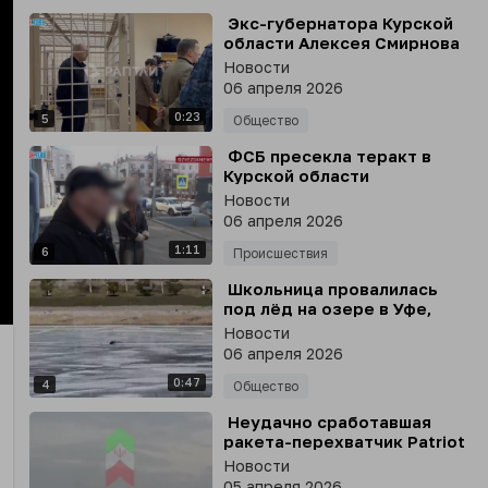
⁣ Экс-губернатора Курской
области Алексея Смирнова
приговорили к 14 годам
Новости
колонии строгого режима
06 апреля 2026
0:23
5
Общество
⁣ ФСБ пресекла теракт в
Курской области
Новости
06 апреля 2026
1:11
6
Происшествия
⁣ Школьница провалилась
под лёд на озере в Уфе,
nter
пытаясь спасти мужчину,
Новости
llscreen
которому стало плохо
06 апреля 2026
0:47
4
Общество
⁣ Неудачно сработавшая
ракета-перехватчик Patriot
попала в нефтехранилище
Новости
компании BAPCO
05 апреля 2026