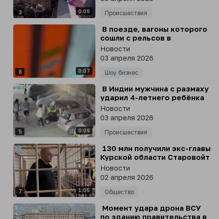
области
0:09
3
Происшествия
⁣ В поезде, вагоны которого
сошли с рельсов в
Ульяновской области, ехала
Новости
солистка группы «Демо»
03 апреля 2026
Любовь Толкунова
0:07
8
Шоу бизнес
⁣ В Индии мужчина с размаху
ударил 4-летнего ребёнка
головой о землю
Новости
03 апреля 2026
0:09
5
Происшествия
⁣ 130 млн получили экс-главы
Курской области Старовойт
и Смирнов от
Новости
строительства
02 апреля 2026
фортификаций в регионе и
1:05
восстановления ДНР
7
Общество
⁣ Момент удара дрона ВСУ
по зданию правительства в