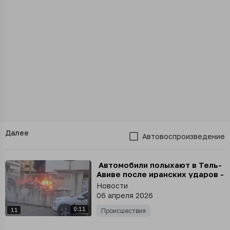
Далее
Автовоспроизведение
⁣ Автомобили полыхают в Тель-
Авиве после иранских ударов -
кадры последствий атаки
Новости
публикует Sabereen
06 апреля 2026
0:11
11
Происшествия