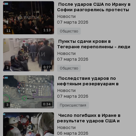
⁣ После ударов США по Ирану в
Софии разгорелись протесты
против размещения в Болгарии
Новости
американских военных баз
07 марта 2026
1:13
11
Общество
⁣ Пункты сдачи крови в
Тегеране переполнены - люди
стоят в очередях, чтобы
Новости
помочь пострадавшим от
07 марта 2026
американо-израильских
0:27
ударов
3
Общество
⁣ Последствия ударов по
нефтяным резервуарам в
Фуджейре на территории ОАЭ
Новости
показаны на спутниковых
07 марта 2026
снимках
0:34
3
Происшествия
⁣ Число погибших в Иране в
результате ударов США и
Израиля возросло до 1332,
Новости
сообщает иранский Красный
06 марта 2026