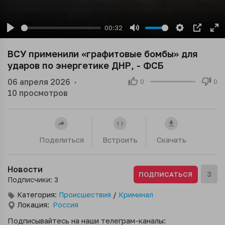
00:32
Play
Mute
Settings
PIP
En
ful
ВСУ применили «графитовые бомбы» для
ударов по энергетике ДНР, - ФСБ
06 апреля 2026
·
0
0
10
просмотров
Поделиться
Встроить
Скачать
Новости
3
ПОДПИСАТЬСЯ
Подписчики: 3
Категория:
Происшествия
/
Криминал
Локация:
Россия
Подписывайтесь на наши телеграм-каналы: