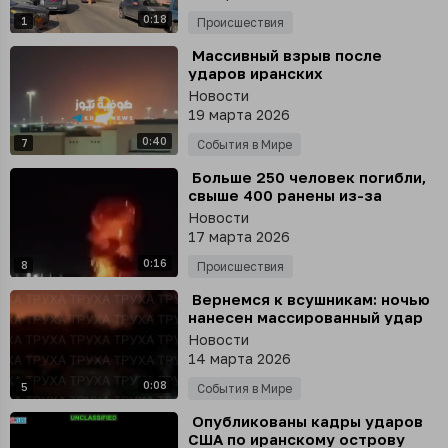
0:18
1
Происшествия
⁣ Массивный взрыв после
ударов иранских
баллистических ракет в Эр-
Новости
Рияде
19 марта 2026
0:40
7
События в Мире
⁣ Больше 250 человек погибли,
свыше 400 ранены из-за
ударов Пакистана по Кабулу,
Новости
сообщает Tolo News
17 марта 2026
0:16
8
Происшествия
⁣ Вернемся к всушникам: ночью
нанесен массированный удар
по энергетике врага, Киев
Новости
вновь без света
14 марта 2026
0:08
5
События в Мире
⁣ Опубликованы кадры ударов
США по иранскому острову