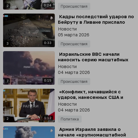
Полумесяц
0:24
2
Происшествия
⁣ Кадры последствий ударов по
Бейруту в Ливане прислало
издание Al Mayadeen
Новости
специально для РЕН ТВ
05 марта 2026
0:33
3
Происшествия
⁣ Израильские ВВС начали
наносить серию масштабных
ударов по целям в Тегеране, -
Новости
ЦАХАЛ
04 марта 2026
0:15
7
Происшествия
⁣ «Конфликт, начавшийся с
ударов, нанесенных США и
Израилем по Ирану»
Новости
04 марта 2026
1:12
2
Политика
⁣ Армия Израиля заявила о
начале «крупномасштабной