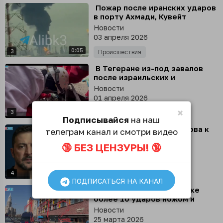
⁣ Пожар после иранских ударов
в порту Ахмади, Кувейт
Новости
03 апреля 2026
0:05
3
Происшествия
⁣ В Тегеране из-под завалов
после израильских и
американских ударов спасли
Новости
кошку
01 апреля 2026
×
1:07
3
Происшествия
Подписывайся
на наш
⁣ Зеленский: Украина готова к
телеграм канал и смотри видео
перемирию на Пасху и
🔞 БЕЗ ЦЕНЗУРЫ! 🔞
прекращению ударов по
Новости
энергетике
30 марта 2026
1:03
4
Политика
ПОДПИСАТЬСЯ НА КАНАЛ
⁣ Мужчина нанес москвичке
более 10 ударов ножом и
разбился в автокатастрофе
Новости
25 марта 2026