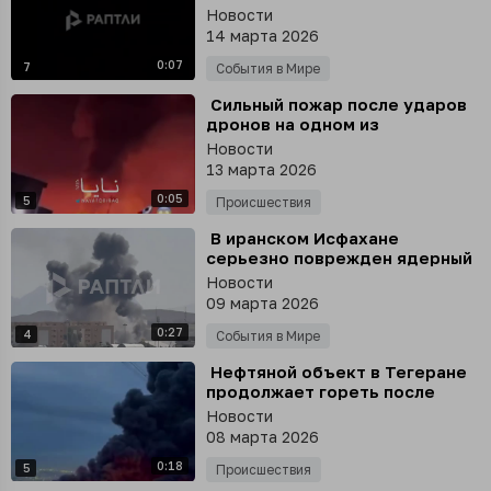
Харк
Новости
14 марта 2026
0:07
7
События в Мире
⁣ Сильный пожар после ударов
дронов на одном из
крупнейших
Новости
нефтеперерабатывающих
13 марта 2026
заводов Ирака в провинции
0:05
Эрбиль
5
Происшествия
⁣ В иранском Исфахане
серьезно поврежден ядерный
объект после ударов США и
Новости
Израиля - утечки радиации при
09 марта 2026
этом не зафиксировано
0:27
4
События в Мире
⁣ Нефтяной объект в Тегеране
продолжает гореть после
ударов по нему этой ночью
Новости
08 марта 2026
0:18
5
Происшествия