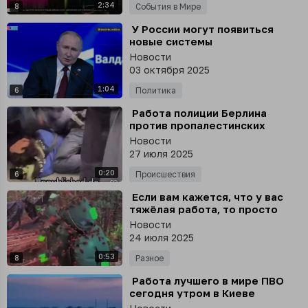
2:34
8
События в Мире
⁣ У России могут появиться
новые системы
гиперзвукового оружия,
Новости
работа идет, - Путин
03 октября 2025
1:04
6
Политика
⁣ Работа полиции Берлина
против пропалестинских
протестующих попала на
Новости
видео
27 июля 2025
0:20
6
Происшествия
⁣ Если вам кажется, что у вас
тяжёлая работа, то просто
посмотрите на тех, кто
Новости
убирает огромные гнёзда
24 июля 2025
шершней
0:53
8
Разное
⁣ Работа лучшего в мире ПВО
сегодня утром в Киеве