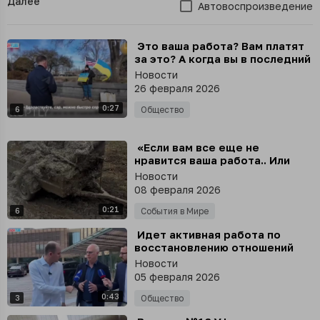
Далее
Автовоспроизведение
⁣ Это ваша работа? Вам платят
за это? А когда вы в последний
раз работали? Вы ищете
Новости
работу
26 февраля 2026
0:27
6
Общество
⁣ «Если вам все еще не
нравится ваша работа.. Или
кажется, что она сложная..»
Новости
08 февраля 2026
0:21
6
События в Мире
⁣ Идет активная работа по
восстановлению отношений
России и США, - Дмитриев по
Новости
итогам переговоров в Абу-
05 февраля 2026
Даби
0:43
3
Общество