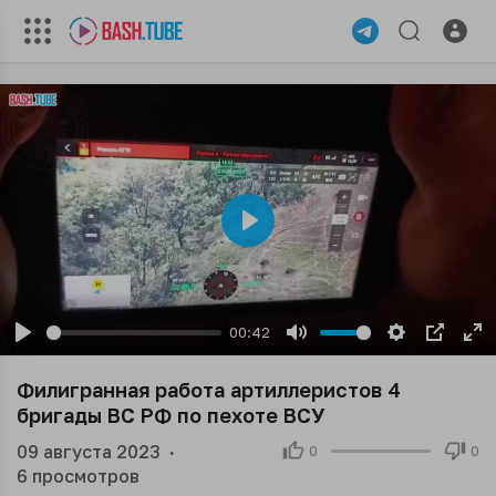
Play
00:42
Play
Mute
Settings
PIP
En
ful
Филигранная работа артиллеристов 4
бригады ВС РФ по пехоте ВСУ
09 августа 2023
·
0
0
6
просмотров