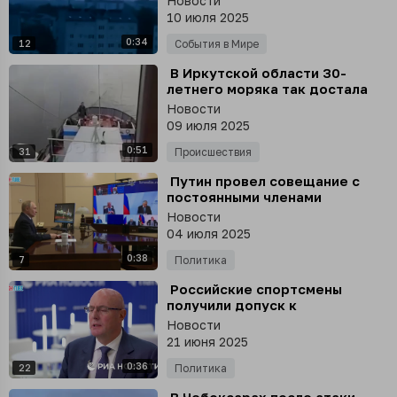
Новости
10 июля 2025
0:34
12
События в Мире
⁣ В Иркутской области 30-
летнего моряка так достала
работа, что он выпрыгнул с
Новости
судна за борт в реку
09 июля 2025
0:51
31
Происшествия
⁣ Путин провел совещание с
постоянными членами
Совбеза, тема – работа по
Новости
борьбе с незаконным
04 июля 2025
оборотом наркотиков
0:38
7
Политика
⁣ Российские спортсмены
получили допуск к
международным
Новости
соревнованиям по 31 виду
21 июня 2025
спорта, ведется большая
0:36
работа
22
Политика