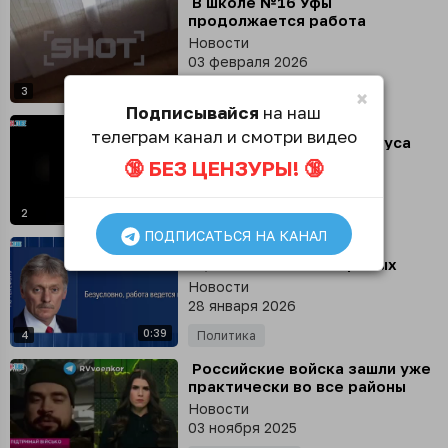
⁣ В школе №16 Уфы
продолжается работа
экстренных служб после
Новости
нападения ученика
03 февраля 2026
0:05
3
Происшествия
×
Подписывайся
на наш
⁣ Бригады «Север-V»
телеграм канал и смотри видео
Добровольческого корпуса
пресекли попытку ВСУ нанести
🔞 БЕЗ ЦЕНЗУРЫ! 🔞
Новости
удар вглубь РФ
29 января 2026
0:29
2
Происшествия
ПОДПИСАТЬСЯ НА КАНАЛ
⁣ В Кремле позитивно
оценивают начало прямых
контактов в Абу-Даби, работа
Новости
в экспертных группах будет
28 января 2026
продолжаться, - Песков
0:39
4
Политика
⁣ Российские войска зашли уже
практически во все районы
Покровска, - военный 68-й
Новости
бригады ВСУ
03 ноября 2025