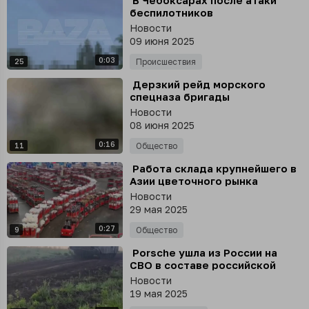
⁣ В Чебоксарах после атаки
беспилотников
приостановлена работа
Новости
Всероссийского научно-
09 июня 2025
исследовательского
0:03
института релестроения
25
Происшествия
⁣ Дерзкий рейд морского
спецназа бригады
«Эспаньола»
Новости
08 июня 2025
0:16
11
Общество
⁣ Работа склада крупнейшего в
Азии цветочного рынка
Куньмин в Китае, который
Новости
местные даже называют
29 мая 2025
«цветочным Уолл-стритом»
0:27
9
Общество
⁣ Porsche ушла из России на
СВО в составе российской
штурмовой бригады
Новости
19 мая 2025