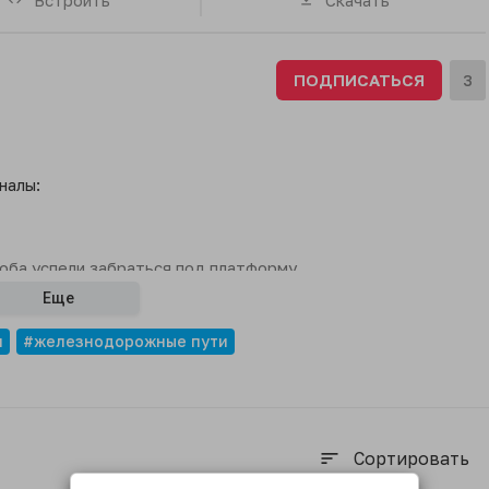
ПОДПИСАТЬСЯ
3
налы:
оба успели забраться под платформу.
Еще
я
#железнодорожные пути
Сортировать
sort