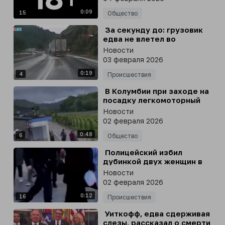
Красноярске
0:09
15
Общество
⁣ За секунду до: грузовик
едва не влетел во
встречные автомобили на
Новости
скользкой из-за дождя
03 февраля 2026
дороге в турецком Бодруме
0:19
4
Происшествия
⁣ В Колумбии при заходе на
посадку легкомоторный
самолет Cessna 205A едва
Новости
не сбил лошадей, которые
02 февраля 2026
выбежали на ВПП
0:48
6
Общество
⁣ Полицейский избил
дубинкой двух женщин в
хиджабах в Нидерландах
Новости
02 февраля 2026
0:12
16
Происшествия
⁣ Уиткофф, едва сдерживая
слезы, рассказал о смерти