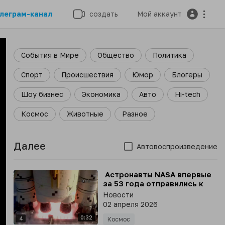
леграм-канал
создать
Мой аккаунт
События в Мире
Общество
Политика
Спорт
Происшествия
Юмор
Блогеры
Шоу бизнес
Экономика
Авто
Hi-tech
Космос
Животные
Разное
Далее
Автовоспроизведение
⁣ Астронавты NASA впервые
за 53 года отправились к
Луне - стартовала миссия
Новости
«Артемида-2»
02 апреля 2026
0:32
4
Космос