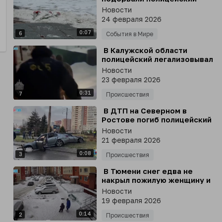
автомобиль в Москве, была
Новости
около 300 граммов в
24 февраля 2026
тротиловом эквиваленте
0:07
6
События в Мире
⁣ В Калужской области
полицейский легализовывал
иностранных специалистов
Новости
за взятки
23 февраля 2026
0:31
7
Происшествия
⁣ В ДТП на Северном в
Ростове погиб полицейский
и двое пассажиров
Новости
21 февраля 2026
0:08
3
Происшествия
⁣ В Тюмени снег едва не
накрыл пожилую женщину и
ребёнка
Новости
19 февраля 2026
0:14
2
Происшествия