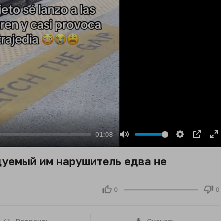
01:08
Mute
Settings
PIP
E
fu
уемый им нарушитель едва не
0
0
Встроить
Скачать