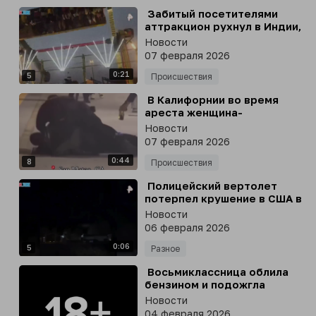
⁣ Забитый посетителями
аттракцион рухнул в Индии,
погиб полицейский, 13
Новости
человек пострадали
07 февраля 2026
0:21
5
Происшествия
⁣ В Калифорнии во время
ареста женщина-
полицейский случайно
Новости
ударила электрошокером
07 февраля 2026
напарника вместо
0:44
подозреваемого
8
Происшествия
⁣ Полицейский вертолет
потерпел крушение в США в
штате Аризона, погибли
Новости
двое, сообщает ABC News
06 февраля 2026
0:06
5
Разное
⁣ Восьмиклассница облила
бензином и подожгла
сверстников и едва не
Новости
спалила школу в
04 февраля 2026