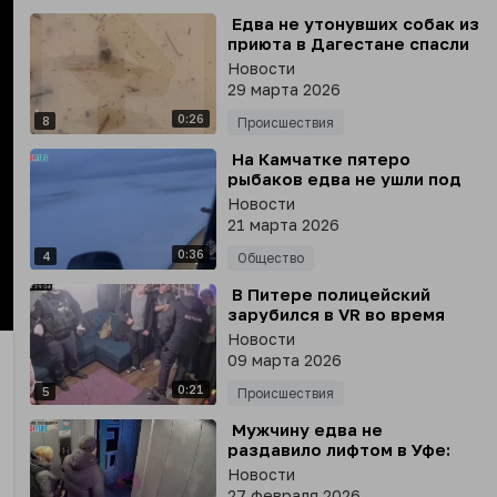
⁣ Едва не утонувших собак из
приюта в Дагестане спасли
неравнодушные - вольеры
Новости
затапливало после сильных
29 марта 2026
осадков
0:26
8
Происшествия
⁣ На Камчатке пятеро
рыбаков едва не ушли под
лёд на озере Нерпичьем
Новости
21 марта 2026
0:36
4
Общество
⁣ В Питере полицейский
зарубился в VR во время
nter
задержания уклониста
Новости
llscreen
09 марта 2026
0:21
5
Происшествия
⁣ Мужчину едва не
раздавило лифтом в Уфе:
кабина поехала, когда он
Новости
практически зашёл внутрь
27 февраля 2026