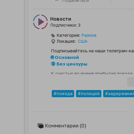
Новости
Подписчики: 3
Категория:
Разное
Локация:
США
Подписывайтесь на наши телеграм-ка
🌐 Основной
🔞 Без цензуры
К счастью во время прибытия поезда 
#поезда
#полиция
#задержани
Комментарии (0)