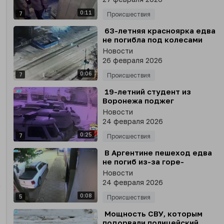
0:11
7
Происшествия
⁣ 63-летняя красноярка едва
не погибла под колесами
авто, решив сэкономить
Новости
пару секунд
26 февраля 2026
0:06
7
Происшествия
⁣ 19-летний студент из
Воронежа поджег
полицейский автомобиль в
Новости
Оренбурге
24 февраля 2026
0:25
7
Происшествия
⁣ В Аргентине пешеход едва
не погиб из-за горе-
водителя
Новости
24 февраля 2026
0:08
5
Происшествия
⁣ Мощность СВУ, которым
подорвали полицейский