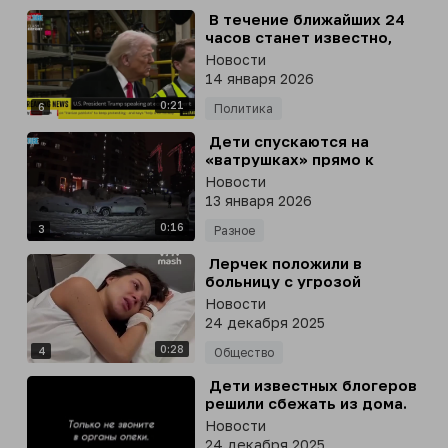
⁣ В течение ближайших 24
часов станет известно,
сколько протестующих
Новости
погибло в Иране, - Трамп
14 января 2026
0:21
6
Политика
⁣ Дети спускаются на
«ватрушках» прямо к
проезжей части в
Новости
Подмосковье
13 января 2026
0:16
3
Разное
⁣ Лерчек положили в
больницу с угрозой
выкидыша на шестом
Новости
месяце беременности
24 декабря 2025
0:28
4
Общество
⁣ Дети известных блогеров
решили сбежать из дома.
Уйти далеко малышам не
Новости
удалось - родители быстро
24 декабря 2025