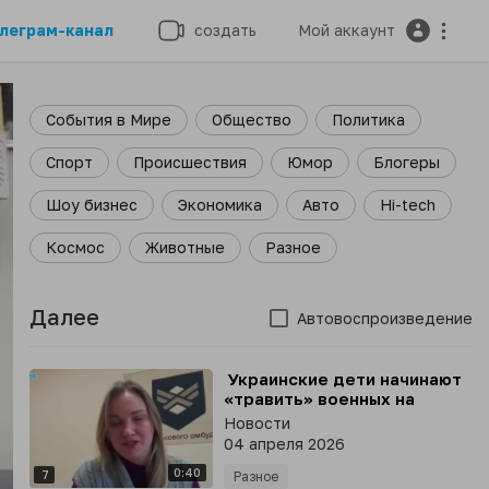
леграм-канал
создать
Мой аккаунт
События в Мире
Общество
Политика
Спорт
Происшествия
Юмор
Блогеры
Шоу бизнес
Экономика
Авто
Hi-tech
Космос
Животные
Разное
Далее
Автовоспроизведение
⁣ Украинские дети начинают
«травить» военных на
улицах после просмотра в
Новости
ТикТок видео о действиях
04 апреля 2026
ТЦК
0:40
7
Разное