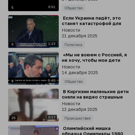
вернули их обратно
0:51
5
Общество
⁣ Если Украина падёт, это
станет катастрофой для
Венгрии, - премьер Венгрии
Новости
Орбан
21 декабря 2025
1:23
6
Политика
⁣ «Мы не воюем с Россией, я
не хочу, чтобы мои дети
воевали против России», -
Новости
вице-премьер Италии
14 декабря 2025
Сальвини
0:40
8
Общество
⁣ В Киргизии маленькие дети
сняли на видео страшные
кадры, как отец пинает по
Новости
голове лежащую на полу
12 декабря 2025
мать
0:17
25
Происшествия
⁣ Олимпийский мишка
образца Олимпиады 1980