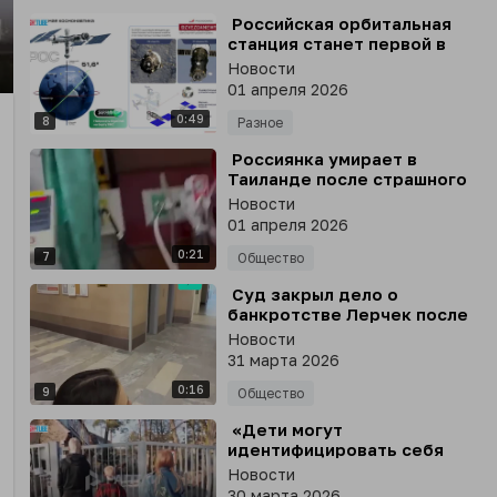
⁣ Российская орбитальная
станция станет первой в
мире платформой-дроном,
Новости
которая оснащена
nter
01 апреля 2026
роботами, заявил Дмитрий
llscreen
0:49
Баканов
8
Разное
⁣ Россиянка умирает в
Таиланде после страшного
ДТП на байке
Новости
01 апреля 2026
0:21
7
Общество
⁣ Суд закрыл дело о
банкротстве Лерчек после
выплаты многомиллионного
Новости
долга
31 марта 2026
0:16
9
Общество
⁣ «Дети могут
идентифицировать себя
щенками»
Новости
30 марта 2026