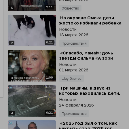
2:11
5
Общество
⁣ На окраине Омска дети
жестоко избивали ребенка
и снимали все на телефон
Новости
18 марта 2026
0:21
2
Происшествия
⁣ «Спасибо, мама!»: дочь
звезды фильма «А зори
здесь тихие» Ирины Шевчук
Новости
не сдержала слёз на
01 марта 2026
прощании
1:09
3
Шоу бизнес
⁣ Три машины, в двух из
которых находились дети,
на полной скорости
Новости
столкнулись в Ростовской
24 февраля 2026
области
0:21
4
Происшествия
⁣ «2025 год был о том, как
накрыть стол. 2026 год