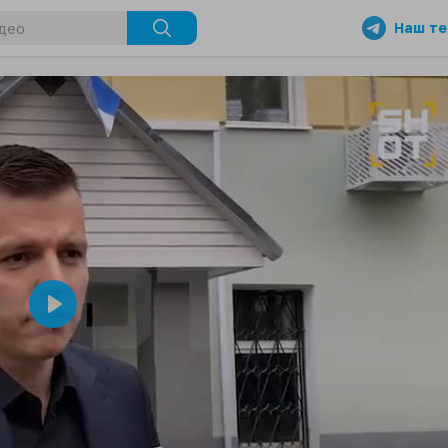
Наш те
Play