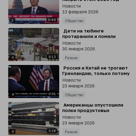
станет банкетом для
Новости
американского народа»
13 февраля 2026
0:44
1
Общество
⁣ Дети на тюбинге
протаранили и помяли
машину во Владивостоке
Новости
30 января 2026
0:13
4
Разное
⁣ Россия и Китай не трогают
Гренландию, только потому
что боятся Америку, - вице-
Новости
президент США Вэнс
23 января 2026
0:31
4
Общество
⁣ Американцы опустошили
полки продуктовых
магазинов - они боятся
Новости
надвигающейся снежной
23 января 2026
бури
0:28
4
Разное