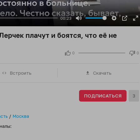
00:23
Mute
Settings
PIP
E
fu
Лерчек плачут и боятся, что её не
0
0
Встроить
Скачать
ПОДПИСАТЬСЯ
3
асть
/
Москва
налы: