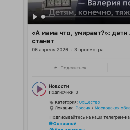
Play
«А мама что, умирает?»: дети 
станет
06 апреля 2026
·
3
просмотра
Поделиться
Новости
Подписчики: 3
Категория:
Общество
Локация:
Россия
/
Московская обл
Подписывайтесь на наши телеграм-ка
🌐 Основной
🔞 Без цензуры