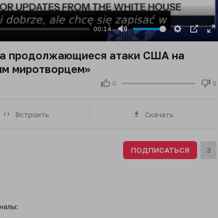
00:14
Mute
Settings
PIP
E
fu
 на продолжающиеся атаки США на
ким миротворцем»
0
0
Встроить
Скачать
ПОДПИСАТЬСЯ
3
налы: