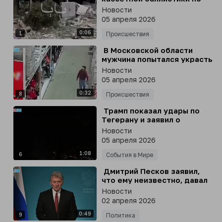
Израилю
Новости
05 апреля 2026
0:06
1
Происшествия
⁣ В Московской области
мужчина попытался украсть
из магазина одежду и
Новости
энергетики, надев на себя
05 апреля 2026
новые вещи и сменив обувь
0:32
8
Происшествия
⁣ Трамп показал удары по
Тегерану и заявил о
ликвидации военных
Новости
лидеров Ирана
05 апреля 2026
1:08
6
События в Мире
⁣ Дмитрий Песков заявил,
что ему неизвестно, давал
ли Путин поручение
Новости
ограничивать VPN в России
02 апреля 2026
0:49
9
Политика