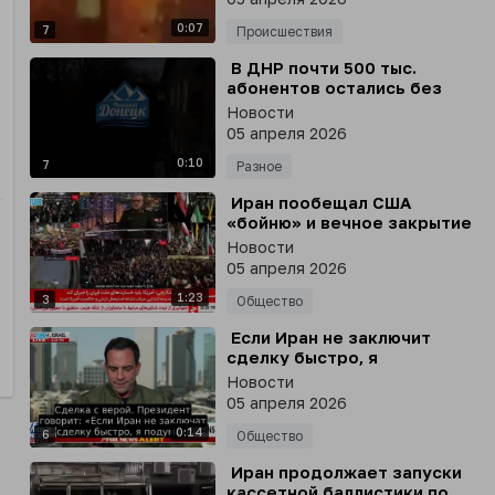
многоэтажке в
0:07
Новороссийске
7
Происшествия
⁣ В ДНР почти 500 тыс.
абонентов остались без
света из-за атаки ВСУ,
Новости
сообщил премьер-министр
05 апреля 2026
республики Андрей Чертков
0:10
7
Разное
⁣ Иран пообещал США
«бойню» и вечное закрытие
Ормузского пролива
Новости
05 апреля 2026
1:23
3
Общество
⁣ Если Иран не заключит
сделку быстро, я
рассматриваю возможность
Новости
всё разрушить и захватить
05 апреля 2026
нефть, - Трамп
0:14
6
Общество
⁣ Иран продолжает запуски
кассетной баллистики по