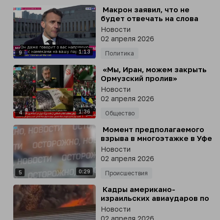
⁣ Макрон заявил, что не
будет отвечать на слова
Трампа про его жену и
Новости
«удар в челюсть»
02 апреля 2026
1:13
9
Политика
⁣ «Мы, Иран, можем закрыть
Ормузский пролив»
Новости
02 апреля 2026
1:36
4
Общество
⁣ Момент предполагаемого
взрыва в многоэтажке в Уфе
после атаки беспилотников
Новости
02 апреля 2026
0:29
5
Происшествия
⁣ Кадры американо-
израильских авиаударов по
ракетной позиции КСИР в
Новости
районе Бахарестан,
02 апреля 2026