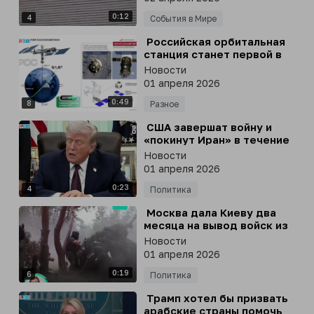
провинция Исфахан, Иран
0:12
4
События в Мире
⁣ Российская орбитальная
станция станет первой в
мире платформой-дроном,
Новости
которая оснащена
01 апреля 2026
роботами, заявил Дмитрий
0:49
Баканов
8
Разное
⁣ США завершат войну и
«покинут Иран» в течение
двух-трëх недель, - заявил
Новости
Дональд Трамп
01 апреля 2026
0:23
4
Политика
⁣ Москва дала Киеву два
месяца на вывод войск из
Донбасса, иначе условия
Новости
мирного договора
01 апреля 2026
изменятся, заявил
0:19
Зеленский
6
Политика
⁣ Трамп хотел бы призвать
арабские страны помочь