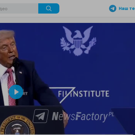
Наш те
Play