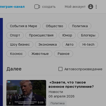
леграм-канал
создать
Мой аккаунт
События в Мире
Общество
Политика
Спорт
Происшествия
Юмор
Блогеры
Шоу бизнес
Экономика
Авто
Hi-tech
Космос
Животные
Разное
Далее
Автовоспроизведение
⁣ «Знаете, что такое
военное преступление?
Обладать ядерным
Новости
оружием», - Дональд Трамп
06 апреля 2026
0:09
2
Политика