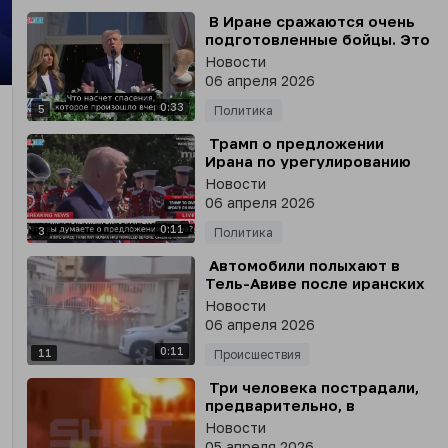
⁣ В Иране сражаются очень
подготовленные бойцы. Это
жёсткие, крепкие люди, -
Новости
Трамп
nter
06 апреля 2026
llscreen
0:33
5
Политика
⁣ Трамп о предложении
Ирана по урегулированию
конфликта
Новости
06 апреля 2026
0:11
3
Политика
⁣ Автомобили полыхают в
Тель-Авиве после иранских
ударов - кадры
Новости
последствий атаки
06 апреля 2026
публикует Sabereen
0:11
11
Происшествия
⁣ Три человека пострадали,
предварительно, в
результате атаки
Новости
украинского дрона по
05 апреля 2026