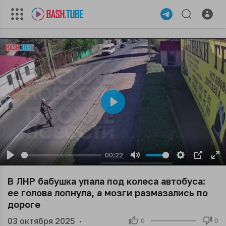
Play
00:22
Play
Mute
Settings
PIP
En
ful
В ЛНР бабушка упала под колеса автобуса:
ее голова лопнула, а мозги размазались по
дороге
03 октября 2025
·
0
0