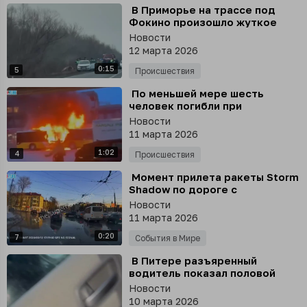
⁣ В Приморье на трассе под
Фокино произошло жуткое
смертельное ДТП - погибший
Новости
лежит на дороге
12 марта 2026
0:15
5
Происшествия
⁣ По меньшей мере шесть
человек погибли при
возгорании автобуса в
Новости
швейцарском городе Керцерс,
11 марта 2026
сообщает ВВС
1:02
4
Происшествия
⁣ Момент прилета ракеты Storm
Shadow по дороге с
автомобилистами в Брянске
Новости
11 марта 2026
0:20
7
События в Мире
⁣ В Питере разъяренный
водитель показал половой
орган девушке, которая не
Новости
пропустила его на дороге
10 марта 2026