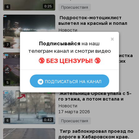
«намотало» на столб
0:25
6
Происшествия
⁣ Подросток-мотоциклист
вылетел на красный и попал
под колеса иномарке в
Новости
Иркутске
25 марта 2026
×
Подписывайся
на наш
0:16
7
Происшествия
телеграм канал и смотри видео
⁣ Итальянская велосипедистка
🔞 БЕЗ ЦЕНЗУРЫ! 🔞
упала с высоты нескольких
метров во время женской
Новости
гонки
23 марта 2026
ПОДПИСАТЬСЯ НА КАНАЛ
0:33
5
Происшествия
⁣ Жительница Орска упала с 5-
го этажа, а потом встала и
пошла домой
Новости
17 марта 2026
0:42
6
Происшествия
⁣ Тигр заблокировал проезд по
дороге в Хабаровском крае.