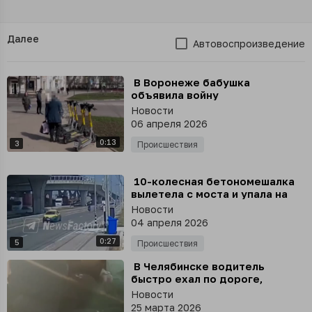
Далее
Автовоспроизведение
⁣ В Воронеже бабушка
объявила войну
электросамокатам
Новости
06 апреля 2026
0:13
3
Происшествия
⁣ 10-колесная бетономешалка
вылетела с моста и упала на
проезжающий в этот момент
Новости
автомобиль
04 апреля 2026
0:27
5
Происшествия
⁣ В Челябинске водитель
быстро ехал по дороге,
опаздывая на работу, но в
Новости
итоге его автомобиль
25 марта 2026