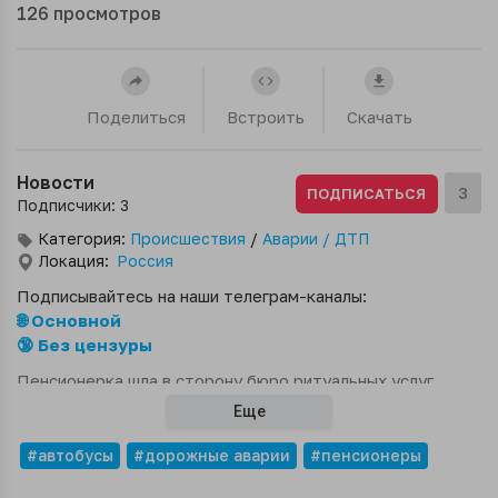
126
просмотров
Поделиться
Встроить
Скачать
Новости
3
ПОДПИСАТЬСЯ
Подписчики: 3
Категория:
Происшествия
/
Аварии / ДТП
Локация:
Россия
Подписывайтесь на наши телеграм-каналы:
🌐 Основной
🔞 Без цензуры
Пенсионерка шла в сторону бюро ритуальных услуг.
Когда переходила дорогу, не смогла подняться на
Еще
бордюр, попятилась назад и не смогла удержать
равновесие. От полученных травм пожилая женщина
#автобусы
#дорожные аварии
#пенсионеры
скончалась на месте.