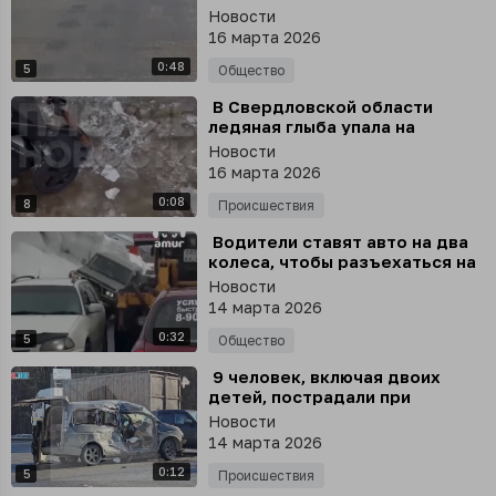
Наглый зверь разлёгся
Новости
посреди трассы
16 марта 2026
0:48
5
Общество
⁣ В Свердловской области
ледяная глыба упала на
пенсионерку, девушку с
Новости
коляской и собаку
16 марта 2026
0:08
8
Происшествия
⁣ Водители ставят авто на два
колеса, чтобы разъехаться на
дорогах в Петропавловске-
Новости
Камчатском
14 марта 2026
0:32
5
Общество
⁣ 9 человек, включая двоих
детей, пострадали при
столкновении экскурсионного
Новости
автобуса с детьми и
14 марта 2026
нескольких автомобилей
0:12
5
Происшествия