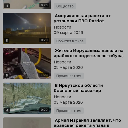
0:26
4
Общество
⁣ Американская ракета от
установки ПВО Patriot
отклонилась от курса и упала в
Новости
жилом районе Манамы
09 марта 2026
0:28
5
События в Мире
⁣ Жители Иерусалима напали на
арабского водителя автобуса,
разгромив общественный
Новости
транспорт
05 марта 2026
1:03
5
Происшествия
⁣ В Иркутской области
беспечный пассажир
посоветовал водителю
Новости
двигаться по дороге,
03 марта 2026
несмотря на его опасения
0:20
4
Происшествия
⁣ Армия Израиля заявляет, что
иранская ракета упала в