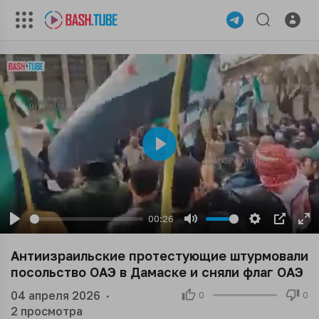
Play
00:26
Play
Mute
Settings
PIP
En
ful
Антиизраильские протестующие штурмовали
посольство ОАЭ в Дамаске и сняли флаг ОАЭ
04 апреля 2026
·
0
0
2
просмотра