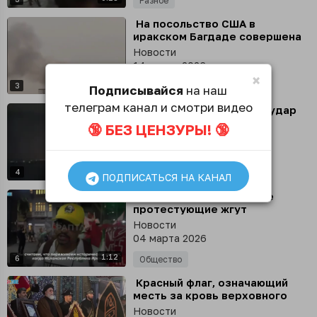
Разное
⁣ На посольство США в
иракском Багдаде совершена
атака, пишет Al Jazeera
Новости
14 марта 2026
×
0:09
3
Происшествия
Подписывайся
на наш
телеграм канал и смотри видео
⁣ Моряки сняли на видео удар
иранских ракет по
🔞 БЕЗ ЦЕНЗУРЫ! 🔞
нефтехранилищу в Фуджейре
Новости
в ОАЭ
12 марта 2026
1:44
4
События в Мире
ПОДПИСАТЬСЯ НА КАНАЛ
⁣ В Бразилии проиранские
протестующие жгут
американские и израильские
Новости
флаги у генконсульства США
04 марта 2026
1:12
6
Общество
⁣ Красный флаг, означающий
месть за кровь верховного
лидера Али Хаменеи, подняли в
Новости