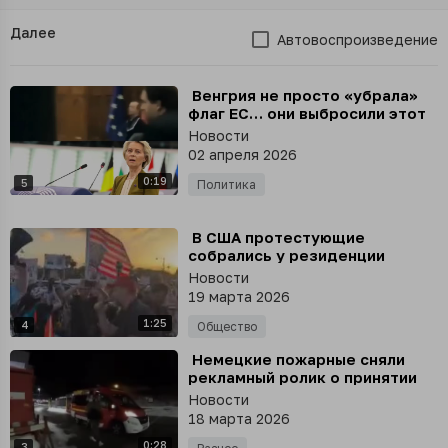
Далее
Автовоспроизведение
⁣ Венгрия не просто «убрала»
флаг ЕС… они выбросили этот
символ Брюсселя прямо из
Новости
здания парламента
02 апреля 2026
0:19
5
Политика
⁣ В США протестующие
собрались у резиденции
Трампа и требуют арестовать
Новости
его
19 марта 2026
1:25
4
Общество
⁣ Немецкие пожарные сняли
рекламный ролик о принятии
добровольцев в свои ряды
Новости
18 марта 2026
0:28
3