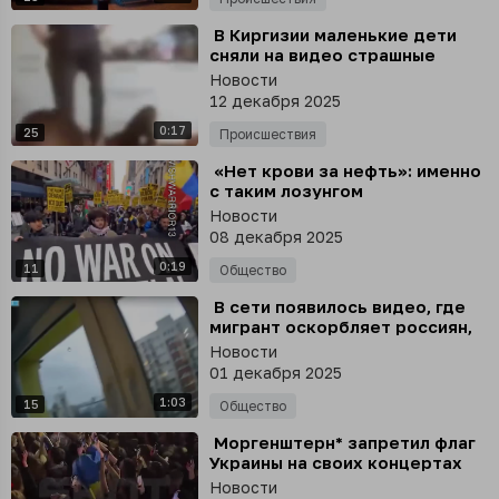
⁣ В Киргизии маленькие дети
сняли на видео страшные
кадры, как отец пинает по
Новости
голове лежащую на полу мать
12 декабря 2025
0:17
25
Происшествия
⁣ «Нет крови за нефть»: именно
с таким лозунгом
протестующие вышли на улицы
Новости
Нью-Йорка, чтобы поддержать
08 декабря 2025
Венесуэлу
0:19
11
Общество
⁣ В сети появилось видео, где
мигрант оскорбляет россиян,
смеётся над трагедией в
Новости
Крокусе и топчет наш
01 декабря 2025
государственный флаг
1:03
15
Общество
⁣ Моргенштерн* запретил флаг
Украины на своих концертах
Новости