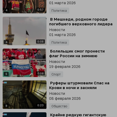
Иране
01 марта 2026
0:57
4
Политика
⁣ В Мешхеде, родном городе
погибшего верховного лидера
Ирана Али Хаменеи, подняли
Новости
над мечетью имама Резы
01 марта 2026
траурный флаг
0:08
4
Политика
⁣ Болельщик смог пронести
флаг России на зимнюю
Олимпиаду, сказав, что это
Новости
флаг Словакии
19 февраля 2026
0:08
6
Спорт
⁣ Руферы штурмовали Спас на
Крови в ночи и засняли
опасные видосы
Новости
08 февраля 2026
0:23
8
Общество
⁣ Крайне редкую гигантскую