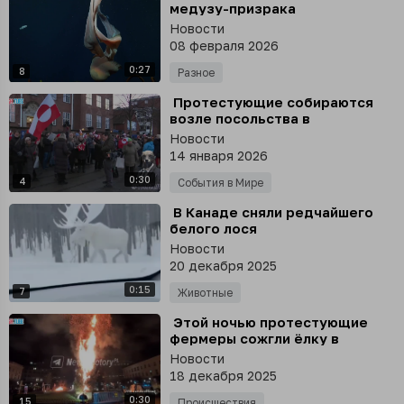
медузу-призрака
Stygiomedusa gigantea сняли
Новости
на видео у берегов Аргентины
08 февраля 2026
0:27
8
Разное
⁣ Протестующие собираются
возле посольства в
Копенгагене, чтобы выразить
Новости
несогласие с амбициями
14 января 2026
Трампа аннексировать
0:30
Гренландию
4
События в Мире
⁣ В Канаде сняли редчайшего
белого лося
Новости
20 декабря 2025
0:15
7
Животные
⁣ Этой ночью протестующие
фермеры сожгли ëлку в
Брюсселе вблизи
Новости
Европейского парламента
18 декабря 2025
0:30
15
Происшествия