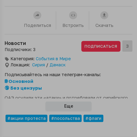
Поделиться
Встроить
Скачать
Новости
3
ПОДПИСАТЬСЯ
Подписчики: 3
Категория:
События в Мире
Локация:
Сирия
/
Дамаск
Подписывайтесь на наши телеграм-каналы:
🌐 Основной
🔞 Без цензуры
ОАЭ осудили эти «атаки» и потребовали от сирийского
правительства обеспечить безопасность посольства.
Еще
#акции протеста
#посольства
#флаги