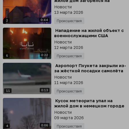
жилой дом загорелся на
площади 150 кв.м
Новости
13 марта 2026
0:44
2
Происшествия
⁣ Нападение на жилой объект с
военнослужащими США
произошло в Кувейте,
Новости
сообщили иранские СМИ
12 марта 2026
0:22
6
Происшествия
⁣ Аэропорт Пхукета закрыли из-
за жёсткой посадки самолёта
из Индии, который повредил
Новости
полосу
11 марта 2026
0:13
11
Происшествия
⁣ Кусок метеорита упал на
жилой дом в немецком городе
Кобленц
Новости
09 марта 2026
0:06
4
Происшествия