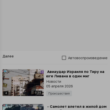
Далее
Автовоспроизведение
⁣ Авиаудар Израиля по Тиру на
юге Ливана в один миг
полностью обрушил жилой дом
Новости
05 апреля 2026
0:34
4
Происшествия
⁣ - Самолет влетел в жилой дом