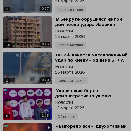
21 марта 2026
0:07
3
Происшествия
⁣ В Бейруте обрушился жилой
дом после удара Израиля
Новости
18 марта 2026
0:25
10
Происшествия
⁣ ВС РФ нанесли массированный
удар по Киеву - один из БПЛА
упал прямо около стелы на
Новости
Майдане
16 марта 2026
0:03
1
События в Мире
⁣ Украинский борец
демонстративно ушел с
пьедестала из-за гимна России
Новости
на молодежном чемпионате
13 марта 2026
Европы
1:05
8
Общество
⁣ «Выгорело всё»: двухэтажный