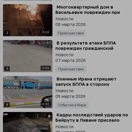
⁣ Многоквартирный дом в
Васильевке поврежден при
атаке БПЛА
Новости
08 марта 2026
0:10
2
Происшествия
⁣ В результате атаки БПЛА
поврежден гражданский
автомобиль в городе
Новости
Васильевке Запорожской
07 марта 2026
области
0:09
3
Происшествия
⁣ Военные Ирана отрицают
запуск БПЛА в сторону
Азербайджана
Новости
05 марта 2026
0:32
8
События в Мире
⁣ Кадры последствий ударов по
Бейруту в Ливане прислало
издание Al Mayadeen
Новости
специально для РЕН ТВ