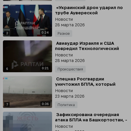
⁣ «Украинский дрон ударил по
трубе Аувереской
электростанции прервана
Новости
подача электроэнергии»
28 марта 2026
0:24
2
Разное
⁣ Авиаудар Израиля и США
повредил Технологический
университет имени Амира
Новости
Кабира в Тегеране -
28 марта 2026
старейшее учебное заведение
0:21
Ирана
6
Происшествия
⁣ Спецназ Росгвардии
уничтожил БПЛА, который
атаковал губернатора
Новости
Белгородской области
23 марта 2026
Гладкова во время встречи с
0:36
жителями
7
Политика
⁣ Зафиксирована очередная
атака БПЛА на Башкортостан, -
Радий Хабиров
Новости