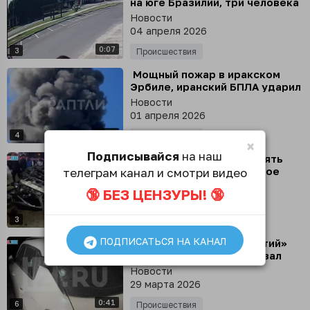
на юге Бразилии, три человека
погибли, - портал G1
Новости
04 апреля 2026
0:07
3
Происшествия
⁣ Мощный пожар в иракском
Эрбиле, иранский БПЛА ударил
по нефтеперерабатывающему
Новости
заводу британской компании
01 апреля 2026
0:51
4
Происшествия
×
Подписывайся
на наш
⁣ Автомобиль повредил пять
машин, разрушил бетонное
телеграм канал и смотри видео
ограждение и перевернулся в
Новости
🔞 БЕЗ ЦЕНЗУРЫ! 🔞
Казани - три человека погибли
29 марта 2026
1:00
3
Происшествия
ПОДПИСАТЬСЯ НА КАНАЛ
⁣ Корреспондент «Известий»
Евгений Быковский показал
последствия прилета
Новости
ударного БПЛА во двор жилого
29 марта 2026
дома в Донецке
0:41
6
Происшествия