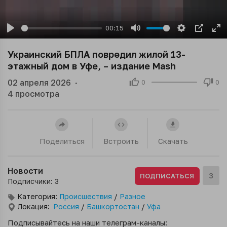
00:15
Play
Mute
Settings
PIP
En
ful
Украинский БПЛА повредил жилой 13-
этажный дом в Уфе, – издание Mash
02 апреля 2026
·
0
0
4
просмотра
Поделиться
Встроить
Скачать
Новости
3
ПОДПИСАТЬСЯ
Подписчики: 3
Категория:
Происшествия
/
Разное
Локация:
Россия
/
Башкортостан
/
Уфа
Подписывайтесь на наши телеграм-каналы: