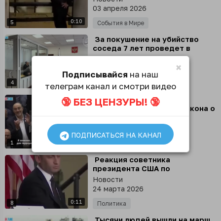
03 апреля 2026
0:10
5
События в Мире
⁣ За покушение на убийство
соседа 7 лет проведет в
колонии житель Бердянска
Новости
×
02 апреля 2026
Подписывайся
на наш
0:13
4
Общество
телеграм канал и смотри видео
⁣ В кнессете отметили
🔞 БЕЗ ЦЕНЗУРЫ! 🔞
шампанским принятие закона о
смертной казни для
Новости
палестинцев
31 марта 2026
ПОДПИСАТЬСЯ НА КАНАЛ
0:30
1
События в Мире
⁣ Реакция советника
президента США по
нацбезопасности Стивена
Новости
Миллера во время слов Трампа
24 марта 2026
о победоносной войне с
0:11
Ираном
8
Политика
⁣ Тысячи людей вышли на марш