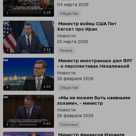
премии мира»
04 марта 2026
0:28
7
Общество
⁣ Министр войны США Пит
Хегсет про Иран
Новости
02 марта 2026
0:12
3
Разное
⁣ Министр иностранных дел ФРГ
- о перспективах Незалежной
получить от ФРГ крылатые
Новости
ракеты Taurus
28 февраля 2026
1:03
6
Общество
⁣ «Мы не можем быть наивными
лохами», - министр
иностранных дел Польши
Новости
Радослав Сикорский отрицает
26 февраля 2026
реальность
0:40
2
Политика
⁣ Министр финансов Израиля