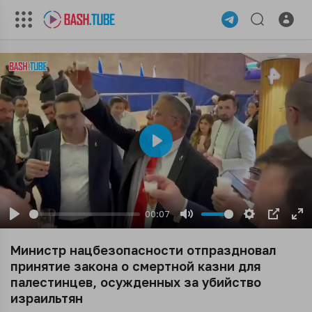
Play
00:07
Play
Mute
Settings
PIP
En
ful
Министр нацбезопасности отпраздновал
принятие закона о смертной казни для
палестинцев, осужденных за убийство
израильтян