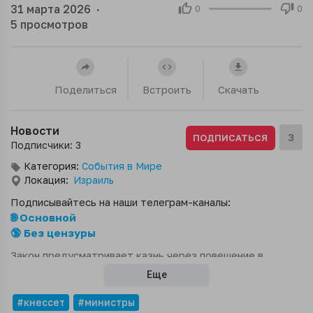
31 марта 2026
·
0
0
5
просмотров
Поделиться
Встроить
Скачать
Новости
3
ПОДПИСАТЬСЯ
Подписчики: 3
Категория:
События в Мире
Локация:
Израиль
Подписывайтесь на наши телеграм-каналы:
🌐 Основной
🔞 Без цензуры
Закон предусматривает казнь через повешение в
течение 90 дней после вынесения приговора с
Еще
возможностью ограниченной отсрочки, но без права на
помилование, пишет Reuters.Депутат Кнессета и
#кнессет
#министры