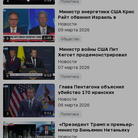
0:58
4
Политика
⁣ Министр энергетики США Крис
Райт обвинил Израиль в
бомбардировке НПЗ и
Новости
нефтехранилищ недалеко от
09 марта 2026
Тегерана
1:49
6
Общество
⁣ Министр войны США Пит
Хегсет продемонстрировал
странный жест
Новости
07 марта 2026
0:16
6
Политика
⁣ Глава Пентагона объяснил
убийство 170 иранских
девочек
Новости
06 марта 2026
0:11
3
Политика
⁣ «Президент Трамп и премьер-
министр Биньямин Нетаньяху
заслуживают Нобелевской
Новости