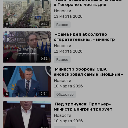
в Тегеране в честь дня
солидарности с борьбой
Новости
палестинцев за независимость
13 марта 2026
0:37
8
Разное
⁣ «Сама идея абсолютно
отвратительна», - министр
финансов Ирландии Саймон
Новости
Харрис отказался покупать
11 марта 2026
российские газ и нефть
0:51
7
Разное
⁣ Министр обороны США
анонсировал самые «мощные»
удары по Ирану
Новости
10 марта 2026
0:54
6
Общество
⁣ Лед тронулся: Премьер-
министр Венгрии требует
снять санкции с российской
Новости
энергетики
10 марта 2026