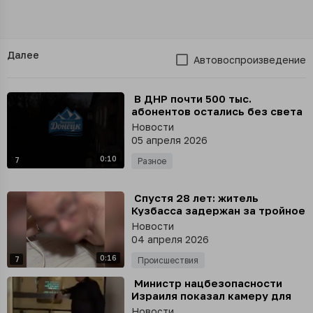
Далее
Автовоспроизведение
⁣ В ДНР почти 500 тыс.
абонентов остались без света
из-за атаки ВСУ, сообщил
Новости
премьер-министр республики
05 апреля 2026
Андрей Чертков
0:10
7
Разное
⁣ Спустя 28 лет: житель
Кузбасса задержан за тройное
убийство в Тульской области
Новости
04 апреля 2026
0:16
7
Происшествия
⁣ Министр нацбезопасности
Израиля показал камеру для
казней
Новости