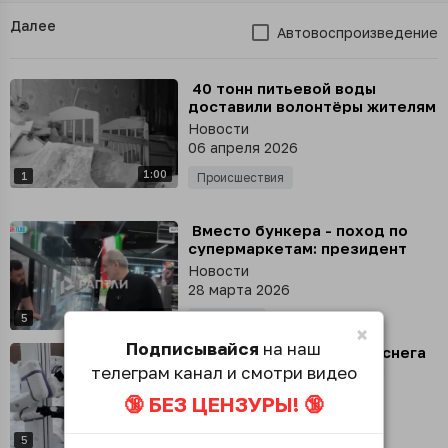
Далее
Автовоспроизведение
⁣ 40 тонн питьевой воды
доставили волонтёры жителям
Дагестана, пострадавшим от
Новости
последствий наводнения
06 апреля 2026
1:00
1
Происшествия
⁣ Вместо бункера - поход по
супермаркетам: президент
Ирана Масуд Пезешкиан лично
Новости
вышел к жителям Тегерана,
28 марта 2026
чтобы поддержать их
0:50
5
Общество
×
Подписывайся
на наш
⁣ В Нью-Йорке на уборку снега
вышли роботы-дворники
телеграм канал и смотри видео
Новости
🔞 БЕЗ ЦЕНЗУРЫ! 🔞
25 февраля 2026
0:19
5
Hi-tech