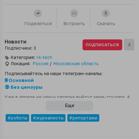
Поделиться
Встроить
Скачать
Новости
3
ПОДПИСАТЬСЯ
Подписчики: 3
Категория:
Hi-tech
Локация:
Россия
/
Московская область
Подписывайтесь на наши телеграм-каналы:
🌐 Основной
🔞 Без цензуры
Уже в апреле на улицы региона выйдут мини-трудяги. А
пока - дороги исследует картограф.
Еще
#роботы
#журналисты
#репортажи