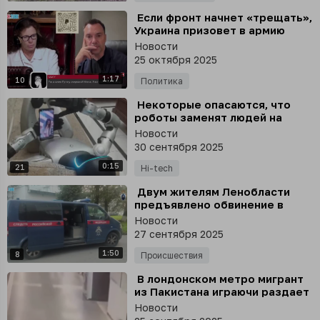
⁣ Если фронт начнет «трещать»,
Украина призовет в армию
женщин, а ТЦК начнут
Новости
вламываться в квартиры -
25 октября 2025
Арестович
1:17
10
Политика
⁣ Некоторые опасаются, что
роботы заменят людей на
работе
Новости
30 сентября 2025
0:15
21
Hi-tech
⁣ Двум жителям Ленобласти
предъявлено обвинение в
производстве и сбыте
Новости
спиртосодержащей
27 сентября 2025
продукции, повлекшей смерть
1:50
8
Происшествия
⁣ В лондонском метро мигрант
из Пакистана играючи раздает
«лещей» местным жителям
Новости