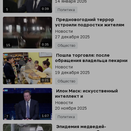
14 января 2026
0:39
5
Политика
⁣ Предновогодний террор
устроили подростки жителям
столичного района Западное
Новости
Дегунино
27 декабря 2025
0:35
15
Общество
⁣ Пошла торговля: после
обращения владельца пекарни
к Путину, за булочками
Новости
приехал глава Люберец
19 декабря 2025
Владимир Волков
0:21
13
Общество
⁣ Илон Маск: искусственный
интеллект и
человекоподобные роботы
Новости
устранят нищету и сделают
20 ноября 2025
всех богатыми
1:07
7
Политика
⁣ Эпидемия медведей-