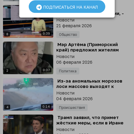
ПОДПИСАТЬСЯ НА КАНАЛ
⁣ Клещи из Беларуси уже
угрожают жителям России, -
СМИ
Новости
21 февраля 2026
0:39
8
Общество
⁣ Мэр Артёма (Приморский
край) предложил жителям
самим чистить снег лопатами
Новости
06 февраля 2026
0:37
2
Политика
⁣ Из-за аномальных морозов
лоси массово выходят к
жителям Подмосковья
Новости
04 февраля 2026
0:14
4
Происшествия
⁣ Трамп заявил, что примет
жёсткие меры, если в Иране
«начнут вешать
Новости
протестующих»