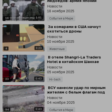
людоедов: армия Японии
борется с хищниками, а
Новости
жителям продают бункеры
18 ноября 2025
1:01
16
События в Мире
⁣ За комарами в США начнут
охотиться дроны
Новости
10 ноября 2025
0:23
4
Животные
⁣ В отеле Shangri-La Traders
Hotel в китайском Шанхае
заступили на работу роботы-
Новости
сотрудники
05 ноября 2025
0:43
23
Hi-tech
⁣ ВСУ нанесли удар по мирным
жителям с белым флагам под
Купянском
Новости
04 ноября 2025
0:43
94
События в Мире