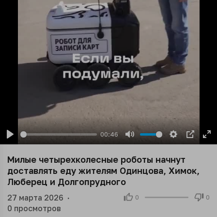
00:46
Play
Mute
Settings
PIP
En
ful
Милые четырехколесные роботы начнут
доставлять еду жителям Одинцова, Химок,
Люберец и Долгопрудного
27 марта 2026
·
0
0
0
просмотров