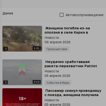
Далее
Автовоспроизведение
⁣ Женщина погибла из-за
оползня в селе Кирки в
Дагестане, сообщили местные
Новости
власти
06 апреля 2026
0:31
3
Происшествия
⁣ Неудачно сработавшая
ракета-перехватчик Patriot
попала в нефтехранилище
Новости
компании BAPCO
05 апреля 2026
0:19
2
События в Мире
⁣ Пассажир скинул проводницу
с поезда, женщина получила
перелом позвоночника
Новости
05 апреля 2026