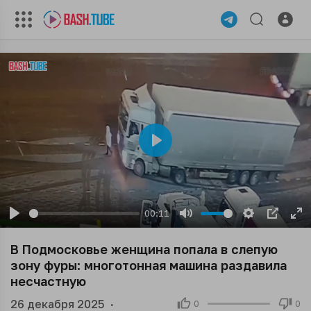
Play
00:11
Play
Mute
Settings
PIP
En
ful
В Подмосковье женщина попала в слепую
зону фуры: многотонная машина раздавила
несчастную
26 декабря 2025
·
0
0