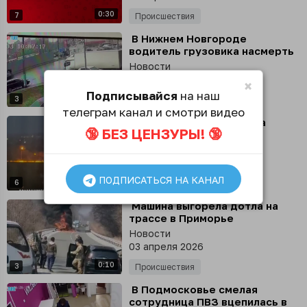
0:30
7
Происшествия
⁣ В Нижнем Новгороде
водитель грузовика насмерть
сбил мужчину-пешехода,
Новости
который попал в «слепую
04 апреля 2026
×
зону»
Подписывайся
на наш
0:19
3
Происшествия
телеграм канал и смотри видео
⁣ Призрачного гонщика на
🔞 БЕЗ ЦЕНЗУРЫ! 🔞
«Газели» заметили в
Подмосковье
Новости
03 апреля 2026
ПОДПИСАТЬСЯ НА КАНАЛ
0:18
6
Происшествия
⁣ Машина выгорела дотла на
трассе в Приморье
Новости
03 апреля 2026
0:10
3
Происшествия
⁣ В Подмосковье смелая
сотрудница ПВЗ вцепилась в