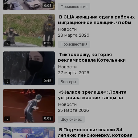
0:08
6
Происшествия
⁣ В США женщина сдала рабочих
миграционной полиции, чтобы
не отдавать им 10 000
Новости
долларов за работу
28 марта 2026
0:39
4
Происшествия
⁣ Тиктокершу, которая
рекламировала Котельники
как «самый мусульманский
Новости
город в Подмосковье»
27 марта 2026
арестовали в Москве
0:45
3
Блогеры
⁣ «Жалкое зрелище»: Лолита
устроила жаркие танцы на
сцене и попала под шквал
Новости
критики
25 марта 2026
0:09
7
Шоу бизнес
⁣ В Подмосковье спасли 84-
летнюю пенсионерку, которая