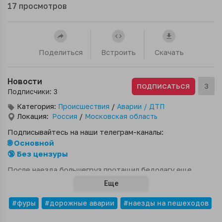
17
просмотров
Поделиться
Встроить
Скачать
Новости
3
ПОДПИСАТЬСЯ
Подписчики: 3
Категория:
Происшествия
/
Аварии / ДТП
Локация:
Россия
/
Московская область
Подписывайтесь на наши телеграм-каналы:
🌐 Основной
🔞 Без цензуры
После наезда большегруз протащил бедолагу еще
несколько метров. От полученных травм она скончалась
Еще
на месте.
#фуры
#дорожные аварии
#наезды на пешеходов