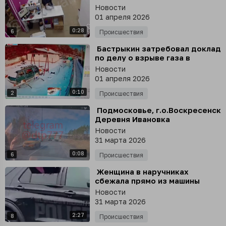
вора, пытавшегося украть
Новости
коробку с дорогой техникой
01 апреля 2026
0:28
6
Происшествия
⁣ Бастрыкин затребовал доклад
по делу о взрыве газа в
Уссурийске, где погибла
Новости
женщина и пострадала
01 апреля 2026
семейная пара
0:10
2
Происшествия
⁣ Подмосковье, г.о.Воскресенск
Деревня Ивановка
Новости
31 марта 2026
0:08
6
Происшествия
⁣ Женщина в наручниках
сбежала прямо из машины
полиции
Новости
31 марта 2026
2:27
8
Происшествия