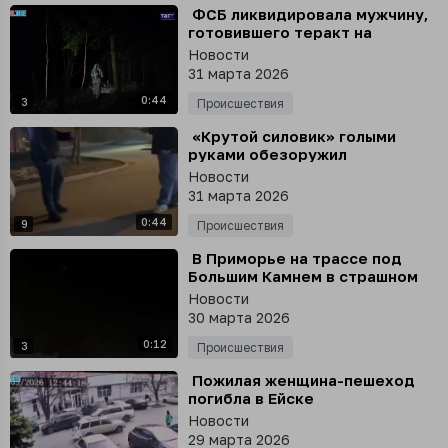
⁣ ФСБ ликвидировала мужчину,
готовившего теракт на
оборонном предприятии в
Новости
Подмосковье
31 марта 2026
0:44
3
Происшествия
⁣ «Крутой силовик» голыми
руками обезоружил
неадеквата с двумя ножами в
Новости
Подмосковье
31 марта 2026
0:44
9
Происшествия
⁣ В Приморье на трассе под
Большим Камнем в страшном
ДТП с переворотом погибла
Новости
женщина
30 марта 2026
0:12
3
Происшествия
⁣ Пожилая женщина-пешеход
погибла в Ейске
(Краснодарский край)
Новости
29 марта 2026