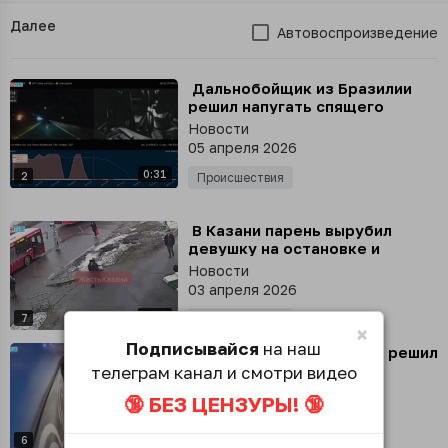
Далее
Автовоспроизведение
⁣ Дальнобойщик из Бразилии
решил напугать спящего
напарника резкими маневрами
Новости
05 апреля 2026
0:31
2
Происшествия
⁣ В Казани парень вырубил
девушку на остановке и
убежал
Новости
03 апреля 2026
0:15
7
Происшествия
×
Подписывайся
на наш
⁣ Москвич вышел не там и решил
вернуть автобус силой
телеграм канал и смотри видео
Новости
🔞 БЕЗ ЦЕНЗУРЫ! 🔞
01 апреля 2026
0:42
6
Происшествия