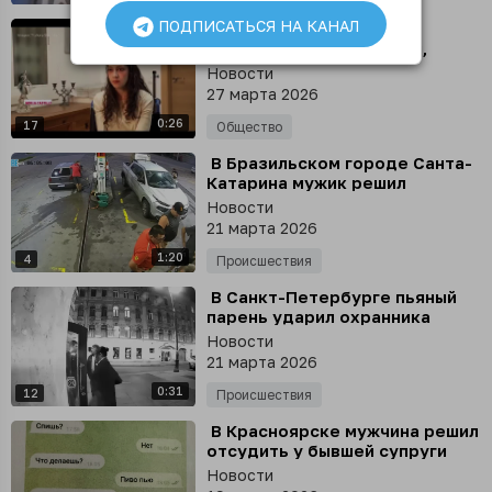
ПОДПИСАТЬСЯ НА КАНАЛ
⁣ Впервые девушке,
страдавшей депрессией,
провели эвтаназию в Испании
Новости
27 марта 2026
0:26
17
Общество
⁣ В Бразильском городе Санта-
Катарина мужик решил
поджечь АЗС
Новости
21 марта 2026
1:20
4
Происшествия
⁣ В Санкт-Петербурге пьяный
парень ударил охранника
клуба, который не впустил его
Новости
в заведение, но ответ не
21 марта 2026
заставил себя ждать
0:31
12
Происшествия
⁣ В Красноярске мужчина решил
отсудить у бывшей супруги
деньги на проституток
Новости