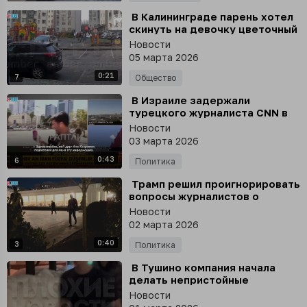
⁣ В Калининграде парень хотел
скинуть на девочку цветочный
горшок, но попал по машине
Новости
05 марта 2026
0:21
7
Общество
⁣ В Израиле задержали
турецкого журналиста CNN в
прямом эфире - решил
Новости
показать зрителям карту
03 марта 2026
сирен воздушной тревоги
0:43
6
Политика
⁣ Трамп решил проигнорировать
вопросы журналистов о
ситуации в Иране
Новости
02 марта 2026
0:40
3
Политика
⁣ В Тушино компания начала
делать непристойные
предложения девушке,
Новости
которая шла в компании