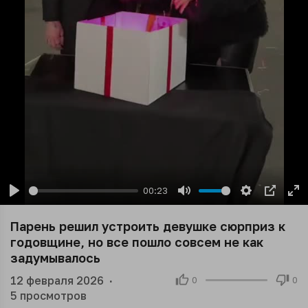
00:23
Play
Mute
Settings
PIP
En
ful
Парень решил устроить девушке сюрприз к
годовщине, но все пошло совсем не как
задумывалось
12 февраля 2026
·
0
0
5
просмотров