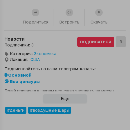
Поделиться
Встроить
Скачать
Новости
3
ПОДПИСАТЬСЯ
Подписчики: 3
Категория:
Экономика
Локация:
США
Подписывайтесь на наши телеграм-каналы:
🌐 Основной
🔞 Без цензуры
Гений привязал к шарам все свою зарплату за месяц
(около $2 000), но возлюбленная не успела поймать
Еще
деньги и те просто улетели в небо.«Это была вся моя
зарплата».«Так заработай ещё».
#деньги
#воздушные шары