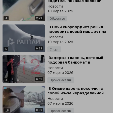
водитель показал половой
орган девушке, которая не
Новости
пропустила его на дороге
10 марта 2026
0:26
4
Общество
⁣ В Сочи сноубордист решил
проверить новый маршрут на
фрирайде, сорвал джекпот - и
Новости
лавину
10 марта 2026
0:28
5
Спорт
⁣ Задержан парень, который
подорвал банкомат в
Путилково. Его смогли поймать
Новости
очевидцы до приезда полиции
07 марта 2026
0:05
3
Происшествия
⁣ В Омске парень покончил с
собой из-за неразделенной
любви, прыгнув с 14 этажа
Новости
07 марта 2026
0:09
15
Происшествия