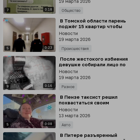
19 марта 2026
0:18
7
Общество
⁣ В Томской области парень
поджёг 15 квартир чтобы
«посмотреть на огонь»
Новости
19 марта 2026
0:23
5
Происшествия
⁣ После жестокого избиения
девушке собирали лицо по
кусочкам
Новости
19 марта 2026
0:16
9
Разное
⁣ В Пензе таксист решил
похвастаться своим
заработком и украсил салон
Новости
чаевыми клиентов
13 марта 2026
0:08
5
Авто
⁣ В Питере разъяренный