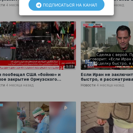
естане
мужчину, которому ста
ПОДПИСАТЬСЯ НА КАНАЛ
сти
4 месяца назад
Новости
4 месяца назад
1:23
6
н пообещал США «бойню» и
Если Иран не заключит
ное закрытие Ормузского
быстро, я рассматрив
лива
возможность всё разр
сти
4 месяца назад
Новости
4 месяца назад
захватить нефть, - Тр