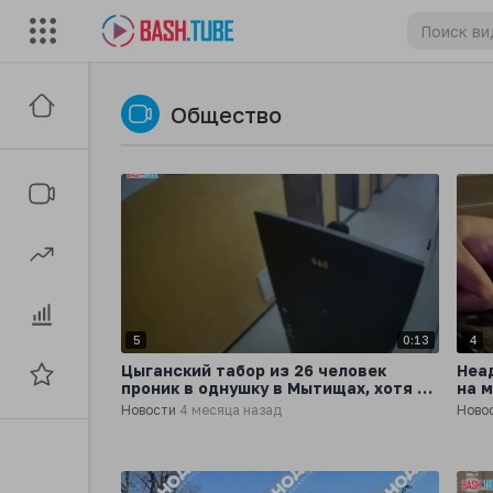
Общество
5
0:13
4
Цыганский табор из 26 человек
Неа
проник в однушку в Мытищах, хотя по
на 
договору должны были заселиться
Новости
4 месяца назад
Ново
двое