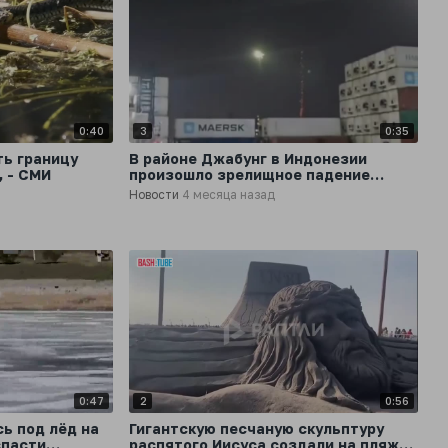
0:40
3
0:35
ть границу
В районе Джабунг в Индонезии
, - СМИ
произошло зрелищное падение
космического мусора
Новости
4 месяца назад
0:47
2
0:56
ь под лёд на
Гигантскую песчаную скульптуру
спасти
распятого Иисуса создали на пляже