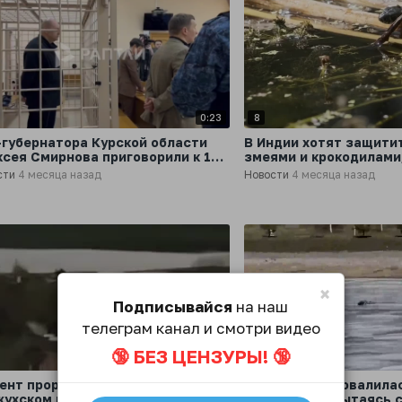
0:23
8
-губернатора Курской области
В Индии хотят защити
ксея Смирнова приговорили к 14
змеями и крокодилами
ам колонии строгого режима
сти
4 месяца назад
Новости
4 месяца назад
×
Подписывайся
на наш
телеграм канал и смотри видео
🔞 БЕЗ ЦЕНЗУРЫ! 🔞
0:08
4
ент прорыва дамбы на
Школьница провалилас
жухском водохранилище в
озере в Уфе, пытаясь 