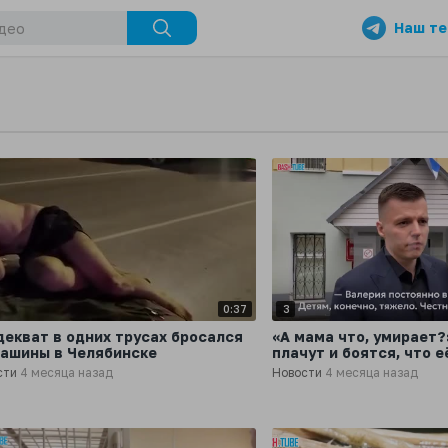
Наш те
0:37
3
декват в одних трусах бросался
«А мама что, умирает?
машины в Челябинске
плачут и боятся, что е
сти
4 месяца назад
Новости
4 месяца назад