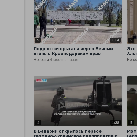
5
0:14
5
Подростки прыгали через Вечный
Экс
огонь в Краснодарском крае
Але
год
Новости
4 месяца назад
Ново
4
1:38
5
В Баварии открылось первое
Мом
германо-украинское предприятие по
Гед