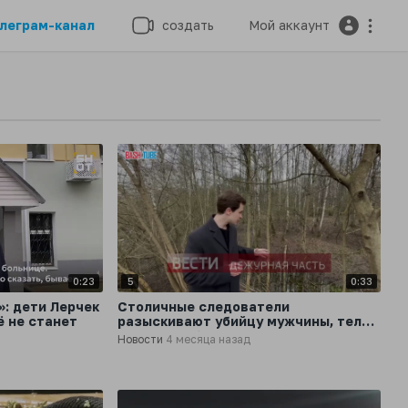
леграм-канал
создать
Мой аккаунт
0:23
5
0:33
»: дети Лерчек
Столичные следователи
ё не станет
разыскивают убийцу мужчины, тело
которого обнаружили в чемодане на
Новости
4 месяца назад
северо-востоке Москвы